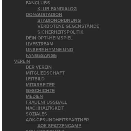
FANCLUBS
KLUB-FANDIALOG
DONAUSTADION
STADIONORDNUNG
VERBOTENE GEGENSTÄNDE
SICHERHEITSPOLITIK
DEIN OPTI-HEIMSPIEL
LIVESTREAM
UNSERE HYMNE UND
FANGESÄNGE
VEREIN
DER VEREIN
MITGLIEDSCHAFT
LEITBILD
MITARBEITER
GESCHICHTE
MEDIEN
FRAUENFUSSBALL
NACHHALTIGKEIT
SOZIALES
AOK-GESUNDHEITSPARTNER
AOK SPATZENCAMP