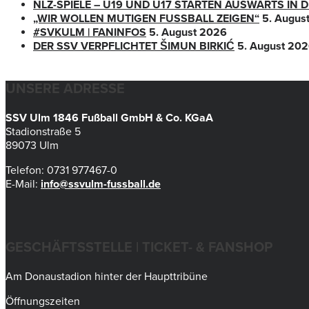
NLZ-SPIELE – U19 UND U17 STARTEN AUSWÄRTS IN
„WIR WOLLEN MUTIGEN FUSSBALL ZEIGEN“
5. Augus
#SVKULM | FANINFOS
5. August 2026
DER SSV VERPFLICHTET ŠIMUN BIRKIĆ
5. August 20
UNSERE ADRESSE
SSV Ulm 1846 Fußball GmbH & Co. KGaA
Stadionstraße 5
89073 Ulm
Telefon: 0731 977467-0
E-Mail:
info@ssvulm-fussball.de
GESCHÄFTSSTELLE | TICKET- & FANSHOP
Am Donaustadion hinter der Haupttribüne
Öffnungszeiten