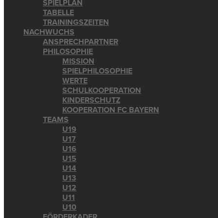
SPIELPLAN
TABELLE
TRAININGSZEITEN
NACHWUCHS
ANSPRECHPARTNER
PHILOSOPHIE
MISSION
SPIELPHILOSOPHIE
WERTE
SCHULKOOPERATION
KINDERSCHUTZ
KOOPERATION FC BAYERN
TEAMS
U19
U17
U16
U15
U14
U13
U12
U11
U10
FÖRDERKADER