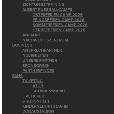
SICHTUNGSTRAINING
ALBERT-FUSSBALLCAMPS
OSTERFERIEN CAMP 2026
PFINGSFERIEN CAMP 2026
SOMMERFERIEN CAMP 2026
HERBSTFERIEN CAMP 2026
ANFAHRT
NACHWUCHSZENTRUM
BUSINESS
ANSPRECHPARTNER
NEUIGKEITEN
UNSERE PARTNER
SPONSORING
PARTNERFINDER
FANS
TICKETING
ATGB
SCHWARZMARKT
LIVETICKER
STADIONHEFT
KINDERGEBURTSTAG IM
DONAUSTADION