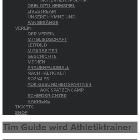
SICHERHEITSPOLITIK
DEIN OPTI-HEIMSPIEL
LIVESTREAM
UNSERE HYMNE UND
FANGESÄNGE
VEREIN
DER VEREIN
MITGLIEDSCHAFT
LEITBILD
MITARBEITER
GESCHICHTE
MEDIEN
FRAUENFUSSBALL
NACHHALTIGKEIT
SOZIALES
AOK-GESUNDHEITSPARTNER
AOK SPATZENCAMP
SCHIEDSRICHTER
KARRIERE
TICKETS
SHOP
Tim Gulde wird Athletiktrainer