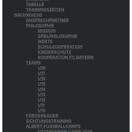
TABELLE
TRAININGSZEITEN
NACHWUCHS
ANSPRECHPARTNER
PHILOSOPHIE
MISSION
SPIELPHILOSOPHIE
WERTE
SCHULKOOPERATION
KINDERSCHUTZ
KOOPERATION FC BAYERN
TEAMS
U19
U17
U16
U15
U14
U13
U12
U11
U10
FÖRDERKADER
SICHTUNGSTRAINING
ALBERT-FUSSBALLCAMPS
OSTERFERIEN CAMP 2026