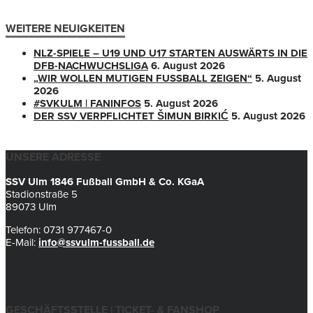
WEITERE NEUIGKEITEN
NLZ-SPIELE – U19 UND U17 STARTEN AUSWÄRTS IN DIE
DFB-NACHWUCHSLIGA
6. August 2026
„WIR WOLLEN MUTIGEN FUSSBALL ZEIGEN“
5. August
2026
#SVKULM | FANINFOS
5. August 2026
DER SSV VERPFLICHTET ŠIMUN BIRKIĆ
5. August 2026
UNSERE ADRESSE
SSV Ulm 1846 Fußball GmbH & Co. KGaA
Stadionstraße 5
89073 Ulm
Telefon: 0731 977467-0
E-Mail:
info@ssvulm-fussball.de
GESCHÄFTSSTELLE | TICKET- & FANSHOP