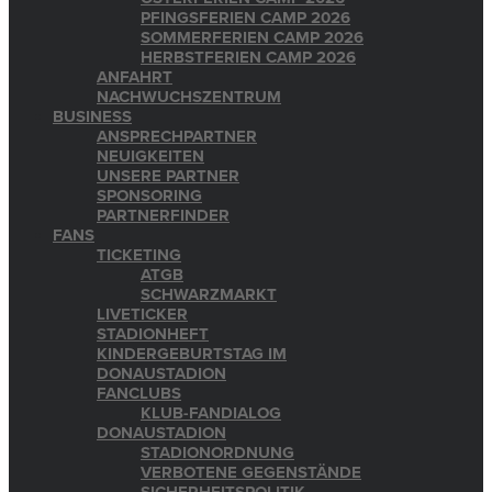
PFINGSFERIEN CAMP 2026
SOMMERFERIEN CAMP 2026
HERBSTFERIEN CAMP 2026
ANFAHRT
NACHWUCHSZENTRUM
BUSINESS
ANSPRECHPARTNER
NEUIGKEITEN
UNSERE PARTNER
SPONSORING
PARTNERFINDER
FANS
TICKETING
ATGB
SCHWARZMARKT
LIVETICKER
STADIONHEFT
KINDERGEBURTSTAG IM
DONAUSTADION
FANCLUBS
KLUB-FANDIALOG
DONAUSTADION
STADIONORDNUNG
VERBOTENE GEGENSTÄNDE