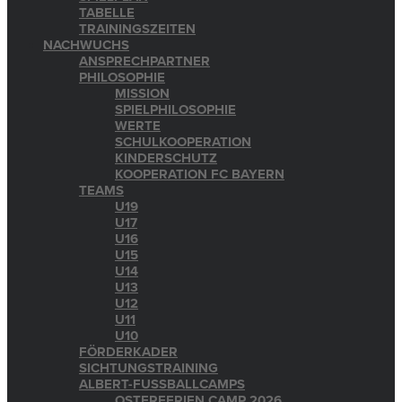
TABELLE
TRAININGSZEITEN
NACHWUCHS
ANSPRECHPARTNER
PHILOSOPHIE
MISSION
SPIELPHILOSOPHIE
WERTE
SCHULKOOPERATION
KINDERSCHUTZ
KOOPERATION FC BAYERN
TEAMS
U19
U17
U16
U15
U14
U13
U12
U11
U10
FÖRDERKADER
SICHTUNGSTRAINING
ALBERT-FUSSBALLCAMPS
OSTERFERIEN CAMP 2026