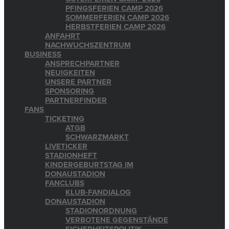
PFINGSFERIEN CAMP 2026
SOMMERFERIEN CAMP 2026
HERBSTFERIEN CAMP 2026
ANFAHRT
NACHWUCHSZENTRUM
BUSINESS
ANSPRECHPARTNER
NEUIGKEITEN
UNSERE PARTNER
SPONSORING
PARTNERFINDER
FANS
TICKETING
ATGB
SCHWARZMARKT
LIVETICKER
STADIONHEFT
KINDERGEBURTSTAG IM
DONAUSTADION
FANCLUBS
KLUB-FANDIALOG
DONAUSTADION
STADIONORDNUNG
VERBOTENE GEGENSTÄNDE