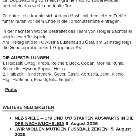
Ein Doppelschlag von Felix Higl innerhalb von zwei Minuten
bedeutete das vierte und fünfte Tor.
Zu guter Letzt konnte sich Albano Gashi mit dem letzten Treffer
fünf Minuten vor dem Ende in die Torschützenliste eintragen.
In der nächsten Woche bestreitet das Team von Holger Bachthaler
wieder zwei Testspiele.
Am Freitag ist der FC Austria Lustenau zu Gast, am Samstag folgt
die Generalprobe beim 1. Göppinger SV.
DIE AUFSTELLUNGEN
1. Halbzeit: Ortag, Krebs, Reichert, Beck, Coban, Morina, Rühle,
Schmidts, Hyseni, Sapina, Heilig
2. Halbzeit: Hundertmark, Geyer, Gashi, Abruscia, Jann, Kienle,
Higl, Hoffmann, Rinaldi, Kilic, Gutjahr
Profis
WEITERE NEUIGKEITEN
NLZ-SPIELE – U19 UND U17 STARTEN AUSWÄRTS IN DIE
DFB-NACHWUCHSLIGA
6. August 2026
„WIR WOLLEN MUTIGEN FUSSBALL ZEIGEN“
5. August
2026