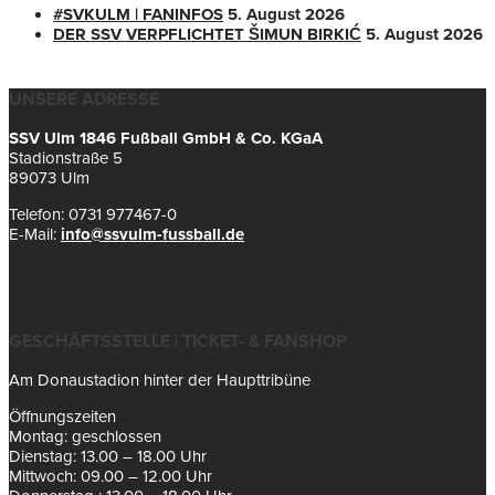
#SVKULM | FANINFOS
5. August 2026
DER SSV VERPFLICHTET ŠIMUN BIRKIĆ
5. August 2026
UNSERE ADRESSE
SSV Ulm 1846 Fußball GmbH & Co. KGaA
Stadionstraße 5
89073 Ulm
Telefon: 0731 977467-0
E-Mail:
info@ssvulm-fussball.de
GESCHÄFTSSTELLE | TICKET- & FANSHOP
Am Donaustadion hinter der Haupttribüne
Öffnungszeiten
Montag: geschlossen
Dienstag: 13.00 – 18.00 Uhr
Mittwoch: 09.00 – 12.00 Uhr