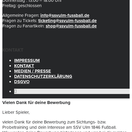
Donnerstag : 13.00 – 18.00 Uhr
Freitag: geschlossen
Allgemeine Fragen:
info@ssvulm-fussball.de
Fragen zu Tickets:
ticketing@ssvulm-fussball.de
Fragen zu Fanartikeln:
shop@ssvulm-fussball.de
KONTAKT
IMPRESSUM
KONTAKT
MEDIEN / PRESSE
DATENSCHUTZERKLÄRUNG
DSGVO
Vielen Dank für deine Bewerbung
Lieber Spieler,
vielen Dank für deine Bewerbung zum Sichtungs- bzw.
Probetraining und dein Interesse am SSV Ulm 1846 Fußball.