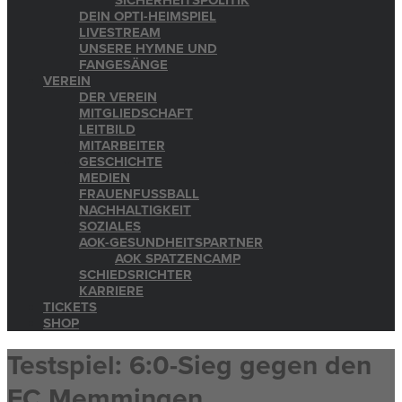
SICHERHEITSPOLITIK
DEIN OPTI-HEIMSPIEL
LIVESTREAM
UNSERE HYMNE UND
FANGESÄNGE
VEREIN
DER VEREIN
MITGLIEDSCHAFT
LEITBILD
MITARBEITER
GESCHICHTE
MEDIEN
FRAUENFUSSBALL
NACHHALTIGKEIT
SOZIALES
AOK-GESUNDHEITSPARTNER
AOK SPATZENCAMP
SCHIEDSRICHTER
KARRIERE
TICKETS
SHOP
Testspiel: 6:0-Sieg gegen den
FC Memmingen