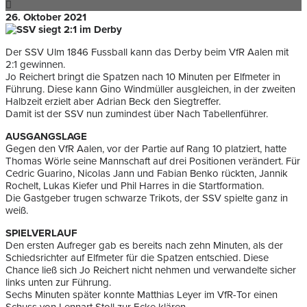
26. Oktober 2021
Der SSV Ulm 1846 Fussball kann das Derby beim VfR Aalen mit
2:1 gewinnen.
Jo Reichert bringt die Spatzen nach 10 Minuten per Elfmeter in
Führung. Diese kann Gino Windmüller ausgleichen, in der zweiten
Halbzeit erzielt aber Adrian Beck den Siegtreffer.
Damit ist der SSV nun zumindest über Nach Tabellenführer.
AUSGANGSLAGE
Gegen den VfR Aalen, vor der Partie auf Rang 10 platziert, hatte
Thomas Wörle seine Mannschaft auf drei Positionen verändert. Für
Cedric Guarino, Nicolas Jann und Fabian Benko rückten, Jannik
Rochelt, Lukas Kiefer und Phil Harres in die Startformation.
Die Gastgeber trugen schwarze Trikots, der SSV spielte ganz in
weiß.
SPIELVERLAUF
Den ersten Aufreger gab es bereits nach zehn Minuten, als der
Schiedsrichter auf Elfmeter für die Spatzen entschied. Diese
Chance ließ sich Jo Reichert nicht nehmen und verwandelte sicher
links unten zur Führung.
Sechs Minuten später konnte Matthias Leyer im VfR-Tor einen