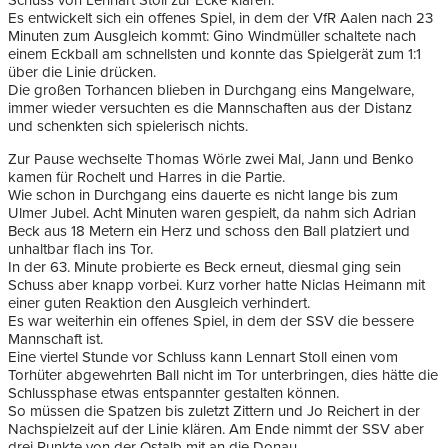
Schuss von Lennart Stoll zur Ecke klären.
Es entwickelt sich ein offenes Spiel, in dem der VfR Aalen nach 23
Minuten zum Ausgleich kommt: Gino Windmüller schaltete nach
einem Eckball am schnellsten und konnte das Spielgerät zum 1:1
über die Linie drücken.
Die großen Torhancen blieben in Durchgang eins Mangelware,
immer wieder versuchten es die Mannschaften aus der Distanz
und schenkten sich spielerisch nichts.
Zur Pause wechselte Thomas Wörle zwei Mal, Jann und Benko
kamen für Rochelt und Harres in die Partie.
Wie schon in Durchgang eins dauerte es nicht lange bis zum
Ulmer Jubel. Acht Minuten waren gespielt, da nahm sich Adrian
Beck aus 18 Metern ein Herz und schoss den Ball platziert und
unhaltbar flach ins Tor.
In der 63. Minute probierte es Beck erneut, diesmal ging sein
Schuss aber knapp vorbei. Kurz vorher hatte Niclas Heimann mit
einer guten Reaktion den Ausgleich verhindert.
Es war weiterhin ein offenes Spiel, in dem der SSV die bessere
Mannschaft ist.
Eine viertel Stunde vor Schluss kann Lennart Stoll einen vom
Torhüter abgewehrten Ball nicht im Tor unterbringen, dies hätte die
Schlussphase etwas entspannter gestalten können.
So müssen die Spatzen bis zuletzt Zittern und Jo Reichert in der
Nachspielzeit auf der Linie klären. Am Ende nimmt der SSV aber
drei Punkte von der Ostalb mit an die Donau.