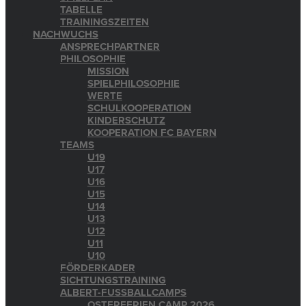
TABELLE
TRAININGSZEITEN
NACHWUCHS
ANSPRECHPARTNER
PHILOSOPHIE
MISSION
SPIELPHILOSOPHIE
WERTE
SCHULKOOPERATION
KINDERSCHUTZ
KOOPERATION FC BAYERN
TEAMS
U19
U17
U16
U15
U14
U13
U12
U11
U10
FÖRDERKADER
SICHTUNGSTRAINING
ALBERT-FUSSBALLCAMPS
OSTERFERIEN CAMP 2026