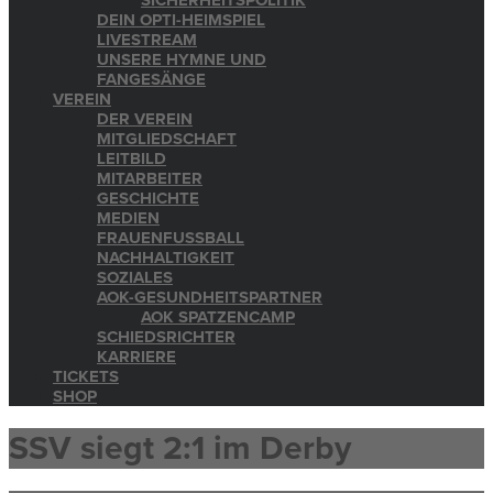
SICHERHEITSPOLITIK
DEIN OPTI-HEIMSPIEL
LIVESTREAM
UNSERE HYMNE UND
FANGESÄNGE
VEREIN
DER VEREIN
MITGLIEDSCHAFT
LEITBILD
MITARBEITER
GESCHICHTE
MEDIEN
FRAUENFUSSBALL
NACHHALTIGKEIT
SOZIALES
AOK-GESUNDHEITSPARTNER
AOK SPATZENCAMP
SCHIEDSRICHTER
KARRIERE
TICKETS
SHOP
SSV siegt 2:1 im Derby