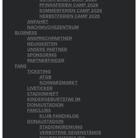
PFINGSFERIEN CAMP 2026
SOMMERFERIEN CAMP 2026
HERBSTFERIEN CAMP 2026
ANFAHRT
NACHWUCHSZENTRUM
BUSINESS
ANSPRECHPARTNER
NEUIGKEITEN
UNSERE PARTNER
SPONSORING
PARTNERFINDER
FANS
TICKETING
ATGB
SCHWARZMARKT
LIVETICKER
STADIONHEFT
KINDERGEBURTSTAG IM
DONAUSTADION
FANCLUBS
KLUB-FANDIALOG
DONAUSTADION
STADIONORDNUNG
VERBOTENE GEGENSTÄNDE