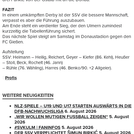
FAZIT
In einem umkämpften Derby ist der SSV die bessere Mannschaft,
verpasst es aber die Führung auszubauen.
Am Ende steht ein verdienter Sieg, der den Ulmern zumindest
kurzzeitig die Tabellenführung sichert.
Das nächste Spiel steigt am Samstag im Donaustadion gegen den
FC Gießen.
Aufstellung
SSV: Heimann – Heilig, Reichert, Geyer – Kiefer (86. Kehl), Heußer
– Stoll, Beck, Rochelt (46. Jann)
– Rühle (76. Wähling), Harres (46. Benko/90. +2 Allgeier).
Profis
WEITERE NEUIGKEITEN
NLZ-SPIELE – U19 UND U17 STARTEN AUSWÄRTS IN DIE
DFB-NACHWUCHSLIGA
6. August 2026
„WIR WOLLEN MUTIGEN FUSSBALL ZEIGEN“
5. August
2026
#SVKULM | FANINFOS
5. August 2026
DER SSV VERPFLICHTET ŠIMUN BIRKIĆ
5. August 2026