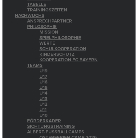
TABELLE
TRAININGSZEITEN
NACHWUCHS
ANSPRECHPARTNER
PHILOSOPHIE
MISSION
SPIELPHILOSOPHIE
WERTE
SCHULKOOPERATION
KINDERSCHUTZ
KOOPERATION FC BAYERN
TEAMS
U19
U17
U16
U15
U14
U13
U12
U11
U10
FÖRDERKADER
SICHTUNGSTRAINING
ALBERT-FUSSBALLCAMPS
OSTERFERIEN CAMP 2026