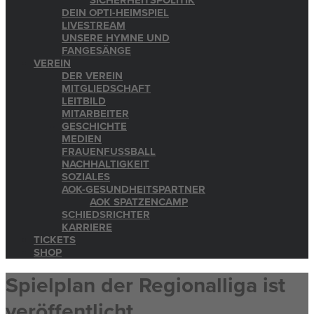
SICHERHEITSPOLITIK
DEIN OPTI-HEIMSPIEL
LIVESTREAM
UNSERE HYMNE UND
FANGESÄNGE
VEREIN
DER VEREIN
MITGLIEDSCHAFT
LEITBILD
MITARBEITER
GESCHICHTE
MEDIEN
FRAUENFUSSBALL
NACHHALTIGKEIT
SOZIALES
AOK-GESUNDHEITSPARTNER
AOK SPATZENCAMP
SCHIEDSRICHTER
KARRIERE
TICKETS
SHOP
Spielplan der Regionalliga ist
veröffentlicht