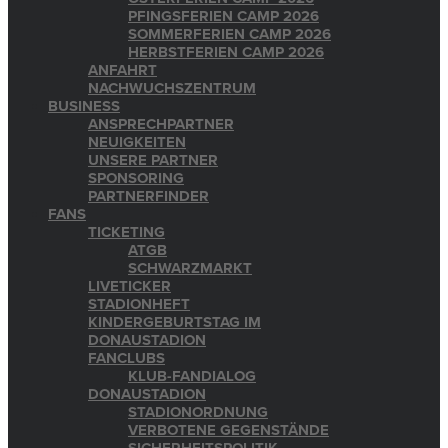
PFINGSFERIEN CAMP 2026
SOMMERFERIEN CAMP 2026
HERBSTFERIEN CAMP 2026
ANFAHRT
NACHWUCHSZENTRUM
BUSINESS
ANSPRECHPARTNER
NEUIGKEITEN
UNSERE PARTNER
SPONSORING
PARTNERFINDER
FANS
TICKETING
ATGB
SCHWARZMARKT
LIVETICKER
STADIONHEFT
KINDERGEBURTSTAG IM
DONAUSTADION
FANCLUBS
KLUB-FANDIALOG
DONAUSTADION
STADIONORDNUNG
VERBOTENE GEGENSTÄNDE