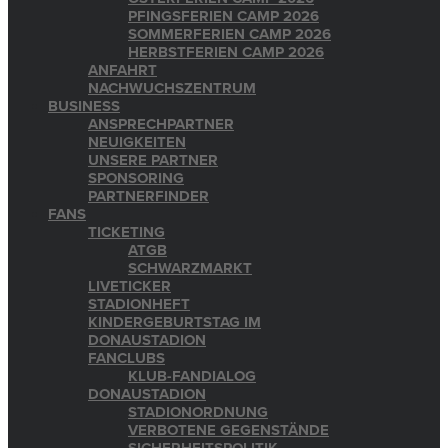
PFINGSFERIEN CAMP 2026
SOMMERFERIEN CAMP 2026
HERBSTFERIEN CAMP 2026
ANFAHRT
NACHWUCHSZENTRUM
BUSINESS
ANSPRECHPARTNER
NEUIGKEITEN
UNSERE PARTNER
SPONSORING
PARTNERFINDER
FANS
TICKETING
ATGB
SCHWARZMARKT
LIVETICKER
STADIONHEFT
KINDERGEBURTSTAG IM
DONAUSTADION
FANCLUBS
KLUB-FANDIALOG
DONAUSTADION
STADIONORDNUNG
VERBOTENE GEGENSTÄNDE