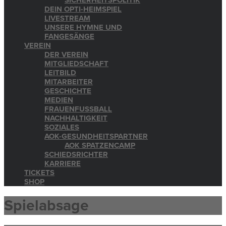
SICHERHEITSPOLITIK
DEIN OPTI-HEIMSPIEL
LIVESTREAM
UNSERE HYMNE UND
FANGESÄNGE
VEREIN
DER VEREIN
MITGLIEDSCHAFT
LEITBILD
MITARBEITER
GESCHICHTE
MEDIEN
FRAUENFUSSBALL
NACHHALTIGKEIT
SOZIALES
AOK-GESUNDHEITSPARTNER
AOK SPATZENCAMP
SCHIEDSRICHTER
KARRIERE
TICKETS
SHOP
Spielabsage