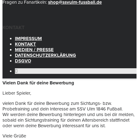
Fragen zu Fanartikeln:
shop@ssvulm-fussball.de
KONTAKT
IMPRESSUM
KONTAKT
MEDIEN / PRESSE
DATENSCHUTZERKLÄRUNG
DSGVO
Vielen Dank für deine Bewerbung
Lieber Spieler,
vielen Dank für deine Bewerbung zum Sichtungs- bzw.
Probetraining und dein Interesse am SSV Ulm 1846 Fußball.
Wir werden deine Bewerbung hinterlegen und uns bei dir melden,
sobald ein Sichtungstraining für deinen Altersbereich stattfindet
oder wenn deine Bewerbung interessant für uns ist.
Viele Grüße