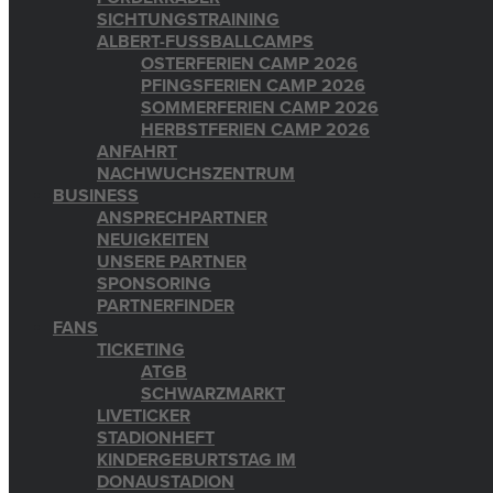
SICHTUNGSTRAINING
ALBERT-FUSSBALLCAMPS
OSTERFERIEN CAMP 2026
PFINGSFERIEN CAMP 2026
SOMMERFERIEN CAMP 2026
HERBSTFERIEN CAMP 2026
ANFAHRT
NACHWUCHSZENTRUM
BUSINESS
ANSPRECHPARTNER
NEUIGKEITEN
UNSERE PARTNER
SPONSORING
PARTNERFINDER
FANS
TICKETING
ATGB
SCHWARZMARKT
LIVETICKER
STADIONHEFT
KINDERGEBURTSTAG IM
DONAUSTADION