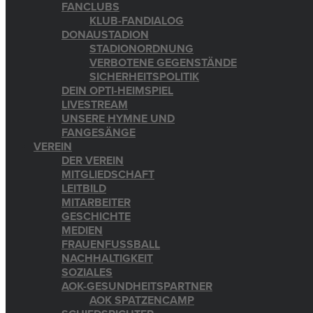
FANCLUBS
KLUB-FANDIALOG
DONAUSTADION
STADIONORDNUNG
VERBOTENE GEGENSTÄNDE
SICHERHEITSPOLITIK
DEIN OPTI-HEIMSPIEL
LIVESTREAM
UNSERE HYMNE UND
FANGESÄNGE
VEREIN
DER VEREIN
MITGLIEDSCHAFT
LEITBILD
MITARBEITER
GESCHICHTE
MEDIEN
FRAUENFUSSBALL
NACHHALTIGKEIT
SOZIALES
AOK-GESUNDHEITSPARTNER
AOK SPATZENCAMP