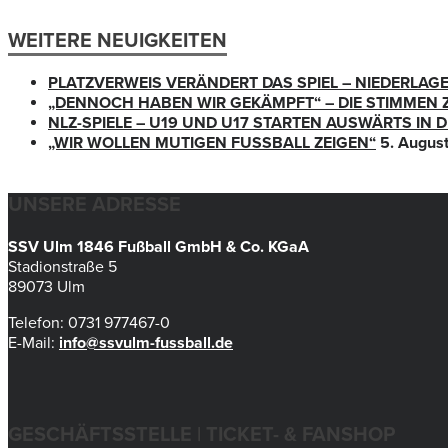
WEITERE NEUIGKEITEN
PLATZVERWEIS VERÄNDERT DAS SPIEL – NIEDERLAG
„DENNOCH HABEN WIR GEKÄMPFT“ – DIE STIMMEN 
NLZ-SPIELE – U19 UND U17 STARTEN AUSWÄRTS IN
„WIR WOLLEN MUTIGEN FUSSBALL ZEIGEN“
5. Augus
UNSERE ADRESSE
SSV Ulm 1846 Fußball GmbH & Co. KGaA
Stadionstraße 5
89073 Ulm
Telefon: 0731 977467-0
E-Mail:
info@ssvulm-fussball.de
GESCHÄFTSSTELLE | TICKET- & FANSHOP