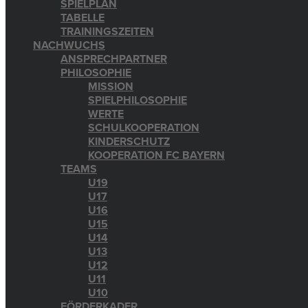
SPIELPLAN
TABELLE
TRAININGSZEITEN
NACHWUCHS
ANSPRECHPARTNER
PHILOSOPHIE
MISSION
SPIELPHILOSOPHIE
WERTE
SCHULKOOPERATION
KINDERSCHUTZ
KOOPERATION FC BAYERN
TEAMS
U19
U17
U16
U15
U14
U13
U12
U11
U10
FÖRDERKADER