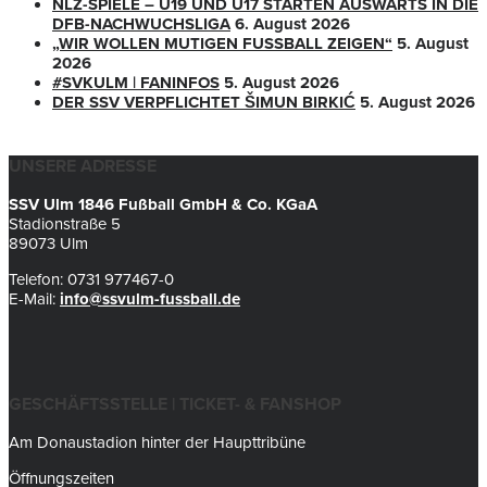
NLZ-SPIELE – U19 UND U17 STARTEN AUSWÄRTS IN DIE
DFB-NACHWUCHSLIGA
6. August 2026
„WIR WOLLEN MUTIGEN FUSSBALL ZEIGEN“
5. August
2026
#SVKULM | FANINFOS
5. August 2026
DER SSV VERPFLICHTET ŠIMUN BIRKIĆ
5. August 2026
UNSERE ADRESSE
SSV Ulm 1846 Fußball GmbH & Co. KGaA
Stadionstraße 5
89073 Ulm
Telefon: 0731 977467-0
E-Mail:
info@ssvulm-fussball.de
GESCHÄFTSSTELLE | TICKET- & FANSHOP
Am Donaustadion hinter der Haupttribüne
Öffnungszeiten