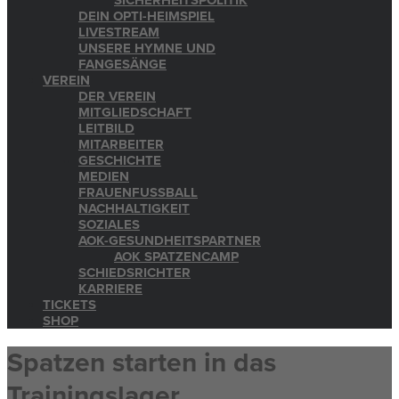
SICHERHEITSPOLITIK
DEIN OPTI-HEIMSPIEL
LIVESTREAM
UNSERE HYMNE UND
FANGESÄNGE
VEREIN
DER VEREIN
MITGLIEDSCHAFT
LEITBILD
MITARBEITER
GESCHICHTE
MEDIEN
FRAUENFUSSBALL
NACHHALTIGKEIT
SOZIALES
AOK-GESUNDHEITSPARTNER
AOK SPATZENCAMP
SCHIEDSRICHTER
KARRIERE
TICKETS
SHOP
Spatzen starten in das
Trainingslager