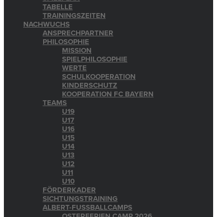
TABELLE
TRAININGSZEITEN
NACHWUCHS
ANSPRECHPARTNER
PHILOSOPHIE
MISSION
SPIELPHILOSOPHIE
WERTE
SCHULKOOPERATION
KINDERSCHUTZ
KOOPERATION FC BAYERN
TEAMS
U19
U17
U16
U15
U14
U13
U12
U11
U10
FÖRDERKADER
SICHTUNGSTRAINING
ALBERT-FUSSBALLCAMPS
OSTERFERIEN CAMP 2026