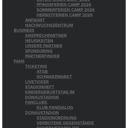
PFINGSFERIEN CAMP 2026
SOMMERFERIEN CAMP 2026
HERBSTFERIEN CAMP 2026
ANFAHRT
NACHWUCHSZENTRUM
BUSINESS
ANSPRECHPARTNER
NEUIGKEITEN
UNSERE PARTNER
SPONSORING
PARTNERFINDER
FANS
TICKETING
ATGB
SCHWARZMARKT
LIVETICKER
STADIONHEFT
KINDERGEBURTSTAG IM
DONAUSTADION
FANCLUBS
KLUB-FANDIALOG
DONAUSTADION
STADIONORDNUNG
VERBOTENE GEGENSTÄNDE