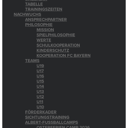
TABELLE
TRAININGSZEITEN
NACHWUCHS
ANSPRECHPARTNER
PHILOSOPHIE
MISSION
SPIELPHILOSOPHIE
WERTE
SCHULKOOPERATION
KINDERSCHUTZ
KOOPERATION FC BAYERN
TEAMS
U19
U17
U16
U15
U14
U13
U12
U11
U10
FÖRDERKADER
SICHTUNGSTRAINING
ALBERT-FUSSBALLCAMPS
OSTERFERIEN CAMP 2026