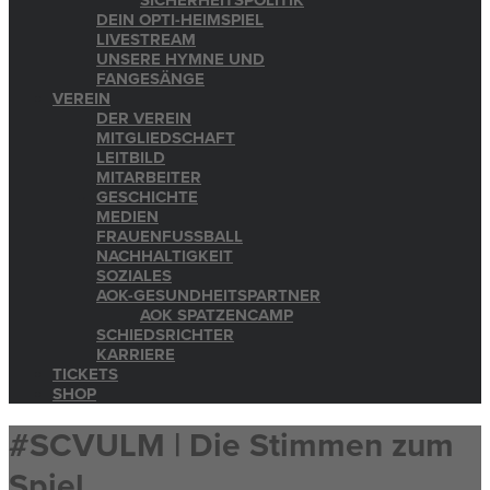
SICHERHEITSPOLITIK
DEIN OPTI-HEIMSPIEL
LIVESTREAM
UNSERE HYMNE UND
FANGESÄNGE
VEREIN
DER VEREIN
MITGLIEDSCHAFT
LEITBILD
MITARBEITER
GESCHICHTE
MEDIEN
FRAUENFUSSBALL
NACHHALTIGKEIT
SOZIALES
AOK-GESUNDHEITSPARTNER
AOK SPATZENCAMP
SCHIEDSRICHTER
KARRIERE
TICKETS
SHOP
#SCVULM | Die Stimmen zum
Spiel