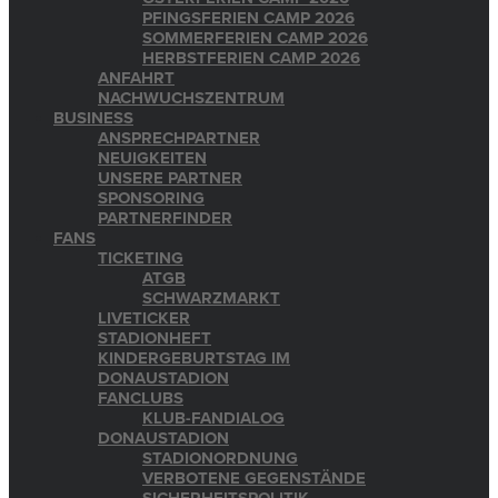
PFINGSFERIEN CAMP 2026
SOMMERFERIEN CAMP 2026
HERBSTFERIEN CAMP 2026
ANFAHRT
NACHWUCHSZENTRUM
BUSINESS
ANSPRECHPARTNER
NEUIGKEITEN
UNSERE PARTNER
SPONSORING
PARTNERFINDER
FANS
TICKETING
ATGB
SCHWARZMARKT
LIVETICKER
STADIONHEFT
KINDERGEBURTSTAG IM
DONAUSTADION
FANCLUBS
KLUB-FANDIALOG
DONAUSTADION
STADIONORDNUNG
VERBOTENE GEGENSTÄNDE