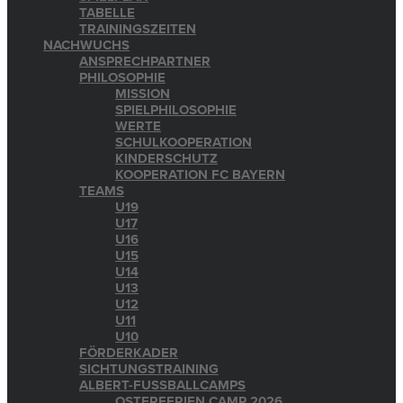
TABELLE
TRAININGSZEITEN
NACHWUCHS
ANSPRECHPARTNER
PHILOSOPHIE
MISSION
SPIELPHILOSOPHIE
WERTE
SCHULKOOPERATION
KINDERSCHUTZ
KOOPERATION FC BAYERN
TEAMS
U19
U17
U16
U15
U14
U13
U12
U11
U10
FÖRDERKADER
SICHTUNGSTRAINING
ALBERT-FUSSBALLCAMPS
OSTERFERIEN CAMP 2026