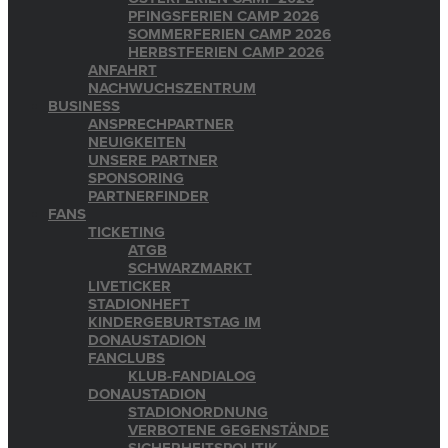
PFINGSFERIEN CAMP 2026
SOMMERFERIEN CAMP 2026
HERBSTFERIEN CAMP 2026
ANFAHRT
NACHWUCHSZENTRUM
BUSINESS
ANSPRECHPARTNER
NEUIGKEITEN
UNSERE PARTNER
SPONSORING
PARTNERFINDER
FANS
TICKETING
ATGB
SCHWARZMARKT
LIVETICKER
STADIONHEFT
KINDERGEBURTSTAG IM
DONAUSTADION
FANCLUBS
KLUB-FANDIALOG
DONAUSTADION
STADIONORDNUNG
VERBOTENE GEGENSTÄNDE