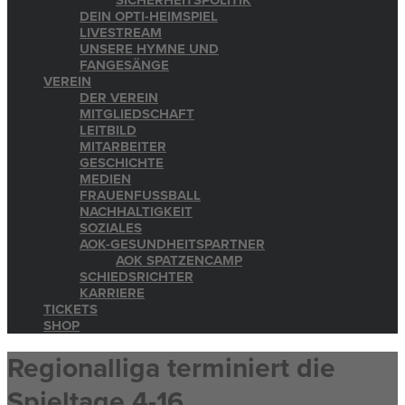
SICHERHEITSPOLITIK
DEIN OPTI-HEIMSPIEL
LIVESTREAM
UNSERE HYMNE UND
FANGESÄNGE
VEREIN
DER VEREIN
MITGLIEDSCHAFT
LEITBILD
MITARBEITER
GESCHICHTE
MEDIEN
FRAUENFUSSBALL
NACHHALTIGKEIT
SOZIALES
AOK-GESUNDHEITSPARTNER
AOK SPATZENCAMP
SCHIEDSRICHTER
KARRIERE
TICKETS
SHOP
Regionalliga terminiert die
Spieltage 4-16