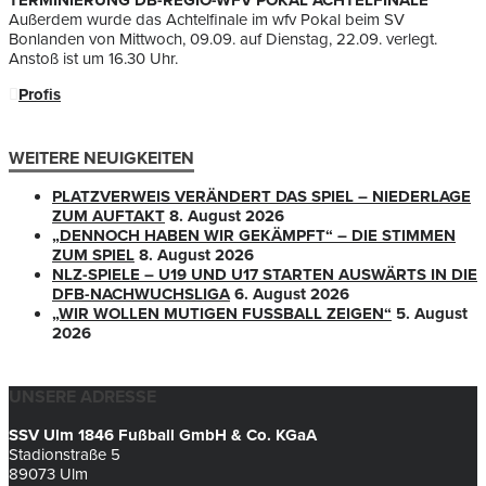
TERMINIERUNG DB-REGIO-WFV POKAL ACHTELFINALE
Außerdem wurde das Achtelfinale im wfv Pokal beim SV
Bonlanden von Mittwoch, 09.09. auf Dienstag, 22.09. verlegt.
Anstoß ist um 16.30 Uhr.
Profis
WEITERE NEUIGKEITEN
PLATZVERWEIS VERÄNDERT DAS SPIEL – NIEDERLAGE
ZUM AUFTAKT
8. August 2026
„DENNOCH HABEN WIR GEKÄMPFT“ – DIE STIMMEN
ZUM SPIEL
8. August 2026
NLZ-SPIELE – U19 UND U17 STARTEN AUSWÄRTS IN DIE
DFB-NACHWUCHSLIGA
6. August 2026
„WIR WOLLEN MUTIGEN FUSSBALL ZEIGEN“
5. August
2026
UNSERE ADRESSE
SSV Ulm 1846 Fußball GmbH & Co. KGaA
Stadionstraße 5
89073 Ulm