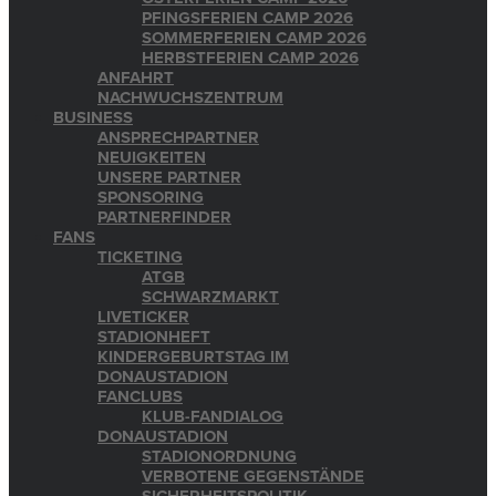
PFINGSFERIEN CAMP 2026
SOMMERFERIEN CAMP 2026
HERBSTFERIEN CAMP 2026
ANFAHRT
NACHWUCHSZENTRUM
BUSINESS
ANSPRECHPARTNER
NEUIGKEITEN
UNSERE PARTNER
SPONSORING
PARTNERFINDER
FANS
TICKETING
ATGB
SCHWARZMARKT
LIVETICKER
STADIONHEFT
KINDERGEBURTSTAG IM
DONAUSTADION
FANCLUBS
KLUB-FANDIALOG
DONAUSTADION
STADIONORDNUNG
VERBOTENE GEGENSTÄNDE