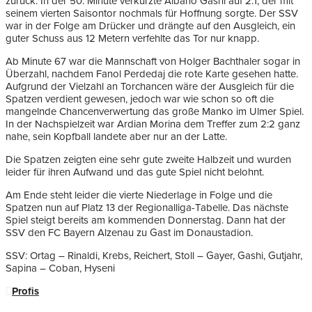
zurück. In der 50. Minute verkürzte Albano Gashi auf 2:1, der mit
seinem vierten Saisontor nochmals für Hoffnung sorgte. Der SSV
war in der Folge am Drücker und drängte auf den Ausgleich, ein
guter Schuss aus 12 Metern verfehlte das Tor nur knapp.
Ab Minute 67 war die Mannschaft von Holger Bachthaler sogar in
Überzahl, nachdem Fanol Perdedaj die rote Karte gesehen hatte.
Aufgrund der Vielzahl an Torchancen wäre der Ausgleich für die
Spatzen verdient gewesen, jedoch war wie schon so oft die
mangelnde Chancenverwertung das große Manko im Ulmer Spiel.
In der Nachspielzeit war Ardian Morina dem Treffer zum 2:2 ganz
nahe, sein Kopfball landete aber nur an der Latte.
Die Spatzen zeigten eine sehr gute zweite Halbzeit und wurden
leider für ihren Aufwand und das gute Spiel nicht belohnt.
Am Ende steht leider die vierte Niederlage in Folge und die
Spatzen nun auf Platz 13 der Regionalliga-Tabelle. Das nächste
Spiel steigt bereits am kommenden Donnerstag. Dann hat der
SSV den FC Bayern Alzenau zu Gast im Donaustadion.
SSV: Ortag – Rinaldi, Krebs, Reichert, Stoll – Gayer, Gashi, Gutjahr,
Sapina – Coban, Hyseni
Profis