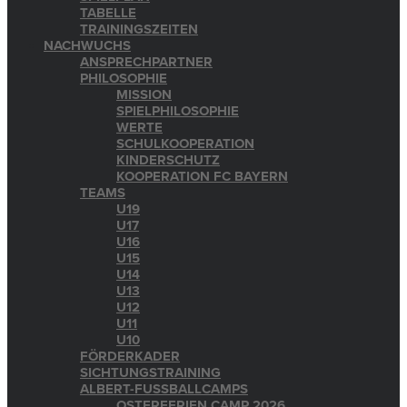
TABELLE
TRAININGSZEITEN
NACHWUCHS
ANSPRECHPARTNER
PHILOSOPHIE
MISSION
SPIELPHILOSOPHIE
WERTE
SCHULKOOPERATION
KINDERSCHUTZ
KOOPERATION FC BAYERN
TEAMS
U19
U17
U16
U15
U14
U13
U12
U11
U10
FÖRDERKADER
SICHTUNGSTRAINING
ALBERT-FUSSBALLCAMPS
OSTERFERIEN CAMP 2026