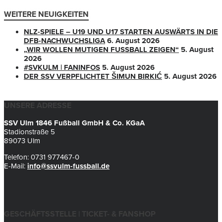
WEITERE NEUIGKEITEN
NLZ-SPIELE – U19 UND U17 STARTEN AUSWÄRTS IN DIE
DFB-NACHWUCHSLIGA
6. August 2026
„WIR WOLLEN MUTIGEN FUSSBALL ZEIGEN“
5. August
2026
#SVKULM | FANINFOS
5. August 2026
DER SSV VERPFLICHTET ŠIMUN BIRKIĆ
5. August 2026
UNSERE ADRESSE
SSV Ulm 1846 Fußball GmbH & Co. KGaA
Stadionstraße 5
89073 Ulm
Telefon: 0731 977467-0
E-Mail:
info@ssvulm-fussball.de
GESCHÄFTSSTELLE | TICKET- & FANSHOP