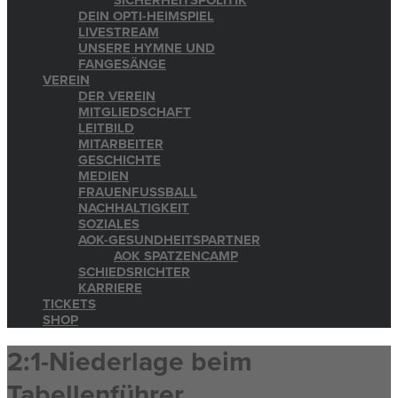
SICHERHEITSPOLITIK
DEIN OPTI-HEIMSPIEL
LIVESTREAM
UNSERE HYMNE UND
FANGESÄNGE
VEREIN
DER VEREIN
MITGLIEDSCHAFT
LEITBILD
MITARBEITER
GESCHICHTE
MEDIEN
FRAUENFUSSBALL
NACHHALTIGKEIT
SOZIALES
AOK-GESUNDHEITSPARTNER
AOK SPATZENCAMP
SCHIEDSRICHTER
KARRIERE
TICKETS
SHOP
2:1-Niederlage beim
Tabellenführer