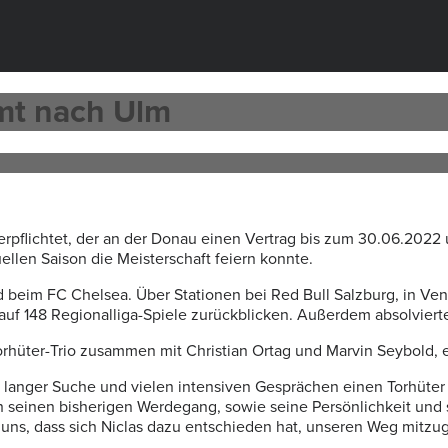
mt nach Ulm
erpflichtet, der an der Donau einen Vertrag bis zum 30.06.202
ellen Saison die Meisterschaft feiern konnte.
 beim FC Chelsea. Über Stationen bei Red Bull Salzburg, in Ve
uf 148 Regionalliga-Spiele zurückblicken. Außerdem absolvierte 
hüter-Trio zusammen mit Christian Ortag und Marvin Seybold, e
ch langer Suche und vielen intensiven Gesprächen einen Torhüt
 seinen bisherigen Werdegang, sowie seine Persönlichkeit und se
uns, dass sich Niclas dazu entschieden hat, unseren Weg mitzu