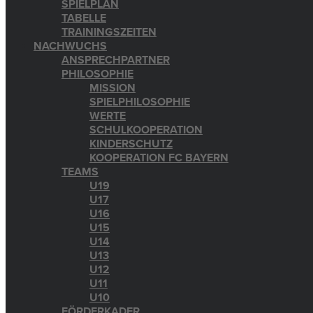
SPIELPLAN
TABELLE
TRAININGSZEITEN
NACHWUCHS
ANSPRECHPARTNER
PHILOSOPHIE
MISSION
SPIELPHILOSOPHIE
WERTE
SCHULKOOPERATION
KINDERSCHUTZ
KOOPERATION FC BAYERN
TEAMS
U19
U17
U16
U15
U14
U13
U12
U11
U10
FÖRDERKADER