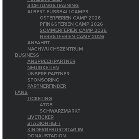
SICHTUNGSTRAINING
ALBERT-FUSSBALLCAMPS
OSTERFERIEN CAMP 2026
PFINGSFERIEN CAMP 2026
SOMMERFERIEN CAMP 2026
HERBSTFERIEN CAMP 2026
ANFAHRT
NACHWUCHSZENTRUM
BUSINESS
ANSPRECHPARTNER
NEUIGKEITEN
UNSERE PARTNER
SPONSORING
PARTNERFINDER
FANS
TICKETING
ATGB
SCHWARZMARKT
LIVETICKER
STADIONHEFT
KINDERGEBURTSTAG IM
DONAUSTADION