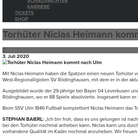
SCHIEDSRICHTER
KARRIERE
TICKETS
SHOP
Torhüter Niclas Heimann kom
3. Juli 2020
Mit Niclas Heimann haben die Spatzen einen neuen Torhüter v
West-Regionalligisten SV Rödinghausen, mit dem er in der aktu
Ausgebildet wurde der 29-jährige bei Bayer 04 Leverkusen und
Rödinghausen, wo er 88 Spiele absolvierte. Insgesamt kann er a
Beim SSV Ulm 1846 Fußball komplettiert Niclas Heimann das Tor
STEPHAN BAIERL:
„Ich bin froh, dass es uns gelungen ist na
bei den Torhüter nochmal anheben kann. Niclas kann uns durch
vorhandene Qualität im Kader nochmal anzuheben. Wir freuen 