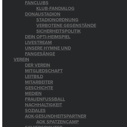
FANCLUBS
KLUB-FANDIALOG
DONAUSTADION
STADIONORDNUNG
VERBOTENE GEGENSTÄNDE
SICHERHEITSPOLITIK
DEIN OPTI-HEIMSPIEL
LIVESTREAM
UNSERE HYMNE UND
FANGESÄNGE
VEREIN
DER VEREIN
MITGLIEDSCHAFT
LEITBILD
MITARBEITER
GESCHICHTE
MEDIEN
FRAUENFUSSBALL
NACHHALTIGKEIT
SOZIALES
AOK-GESUNDHEITSPARTNER
AOK SPATZENCAMP