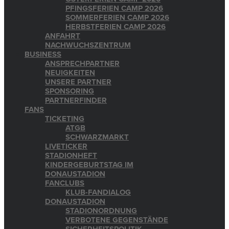
PFINGSFERIEN CAMP 2026
SOMMERFERIEN CAMP 2026
HERBSTFERIEN CAMP 2026
ANFAHRT
NACHWUCHSZENTRUM
BUSINESS
ANSPRECHPARTNER
NEUIGKEITEN
UNSERE PARTNER
SPONSORING
PARTNERFINDER
FANS
TICKETING
ATGB
SCHWARZMARKT
LIVETICKER
STADIONHEFT
KINDERGEBURTSTAG IM
DONAUSTADION
FANCLUBS
KLUB-FANDIALOG
DONAUSTADION
STADIONORDNUNG
VERBOTENE GEGENSTÄNDE