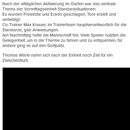
Nach der alltäglichen Aktivierung im Garten war das zentrale
Thema der Vormittagseinheit Standardsituationen.
Es wurden Freistöße und Ecken geschlagen, Tore erzielt und
verteidigt.
Co-Trainer Max Knauer, im Trainerteam hauptverantwortlich für die
Standards, gab Anweisungen.
Am Nachmittag hatte die Mannschaft frei. Viele Spieler nutzten die
Gelegenheit, um in die Therme zu fahren und zu entspannen, für
andere ging es auf den Golfplatz.
Thomas Wörle nahm sich nach der Einheit noch Zeit für ein
Zwischenfazit.