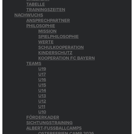
TABELLE
TRAININGSZEITEN
NACHWUCHS
ANSPRECHPARTNER
PHILOSOPHIE
MISSION
SPIELPHILOSOPHIE
WERTE
SCHULKOOPERATION
KINDERSCHUTZ
KOOPERATION FC BAYERN
TEAMS
U19
U17
U16
U15
U14
U13
U12
U11
U10
FÖRDERKADER
SICHTUNGSTRAINING
ALBERT-FUSSBALLCAMPS
OSTERFERIEN CAMP 2026