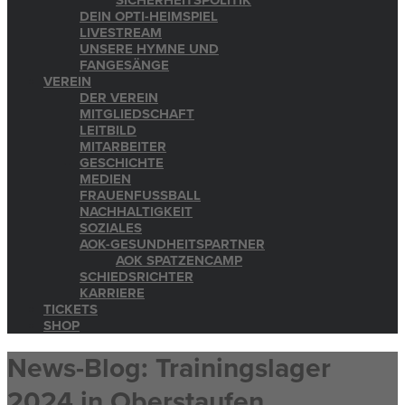
SICHERHEITSPOLITIK
DEIN OPTI-HEIMSPIEL
LIVESTREAM
UNSERE HYMNE UND
FANGESÄNGE
VEREIN
DER VEREIN
MITGLIEDSCHAFT
LEITBILD
MITARBEITER
GESCHICHTE
MEDIEN
FRAUENFUSSBALL
NACHHALTIGKEIT
SOZIALES
AOK-GESUNDHEITSPARTNER
AOK SPATZENCAMP
SCHIEDSRICHTER
KARRIERE
TICKETS
SHOP
News-Blog: Trainingslager
2024 in Oberstaufen