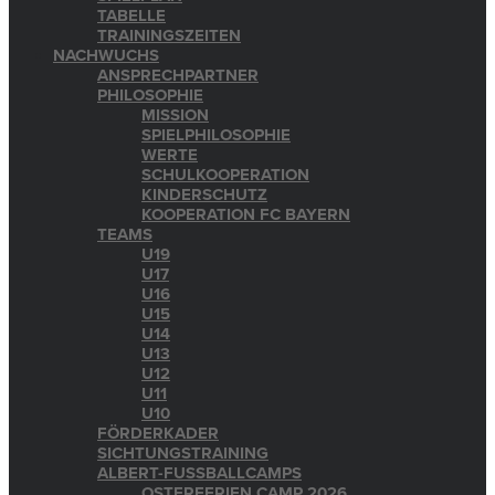
TABELLE
TRAININGSZEITEN
NACHWUCHS
ANSPRECHPARTNER
PHILOSOPHIE
MISSION
SPIELPHILOSOPHIE
WERTE
SCHULKOOPERATION
KINDERSCHUTZ
KOOPERATION FC BAYERN
TEAMS
U19
U17
U16
U15
U14
U13
U12
U11
U10
FÖRDERKADER
SICHTUNGSTRAINING
ALBERT-FUSSBALLCAMPS
OSTERFERIEN CAMP 2026