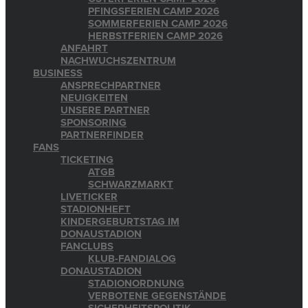
PFINGSFERIEN CAMP 2026
SOMMERFERIEN CAMP 2026
HERBSTFERIEN CAMP 2026
ANFAHRT
NACHWUCHSZENTRUM
BUSINESS
ANSPRECHPARTNER
NEUIGKEITEN
UNSERE PARTNER
SPONSORING
PARTNERFINDER
FANS
TICKETING
ATGB
SCHWARZMARKT
LIVETICKER
STADIONHEFT
KINDERGEBURTSTAG IM
DONAUSTADION
FANCLUBS
KLUB-FANDIALOG
DONAUSTADION
STADIONORDNUNG
VERBOTENE GEGENSTÄNDE