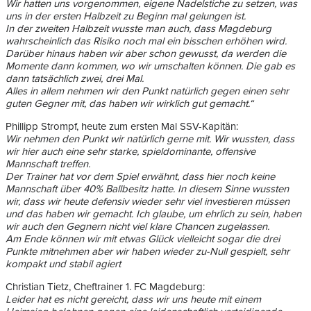
Wir hatten uns vorgenommen, eigene Nadelstiche zu setzen, was
uns in der ersten Halbzeit zu Beginn mal gelungen ist.
In der zweiten Halbzeit wusste man auch, dass Magdeburg
wahrscheinlich das Risiko noch mal ein bisschen erhöhen wird.
Darüber hinaus haben wir aber schon gewusst, da werden die
Momente dann kommen, wo wir umschalten können. Die gab es
dann tatsächlich zwei, drei Mal.
Alles in allem nehmen wir den Punkt natürlich gegen einen sehr
guten Gegner mit, das haben wir wirklich gut gemacht.“
Phillipp Strompf, heute zum ersten Mal SSV-Kapitän:
Wir nehmen den Punkt wir natürlich gerne mit. Wir wussten, dass
wir hier auch eine sehr starke, spieldominante, offensive
Mannschaft treffen.
Der Trainer hat vor dem Spiel erwähnt, dass hier noch keine
Mannschaft über 40% Ballbesitz hatte. In diesem Sinne wussten
wir, dass wir heute defensiv wieder sehr viel investieren müssen
und das haben wir gemacht. Ich glaube, um ehrlich zu sein, haben
wir auch den Gegnern nicht viel klare Chancen zugelassen.
Am Ende können wir mit etwas Glück vielleicht sogar die drei
Punkte mitnehmen aber wir haben wieder zu-Null gespielt, sehr
kompakt und stabil agiert
Christian Tietz, Cheftrainer 1. FC Magdeburg:
Leider hat es nicht gereicht, dass wir uns heute mit einem