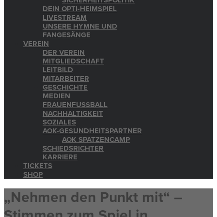
SICHERHEITSPOLITIK
DEIN OPTI-HEIMSPIEL
LIVESTREAM
UNSERE HYMNE UND
FANGESÄNGE
VEREIN
DER VEREIN
MITGLIEDSCHAFT
LEITBILD
MITARBEITER
GESCHICHTE
MEDIEN
FRAUENFUSSBALL
NACHHALTIGKEIT
SOZIALES
AOK-GESUNDHEITSPARTNER
AOK SPATZENCAMP
SCHIEDSRICHTER
KARRIERE
TICKETS
SHOP
„Nehmen den Punkt mit“ –
Stimmen zum Spiel in