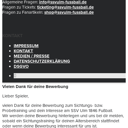
Allgemeine Fragen:
info@ssvulm-fussball.de
Fragen zu Tickets:
ticketing@ssvulm-fussball.de
Fragen zu Fanartikeln:
shop@ssvulm-fussball.de
KONTAKT
IMPRESSUM
KONTAKT
MEDIEN / PRESSE
DATENSCHUTZERKLÄRUNG
DSGVO
Vielen Dank für deine Bewerbung
Lieber Spieler,
vielen Dank für deine Bewerbung zum Sichtungs- bzw.
Probetraining und dein Interesse am SSV Ulm 1846 Fußball.
Wir werden deine Bewerbung hinterlegen und uns bei dir melden,
sobald ein Sichtungstraining für deinen Altersbereich stattfindet
oder wenn deine Bewerbung interessant für uns ist.