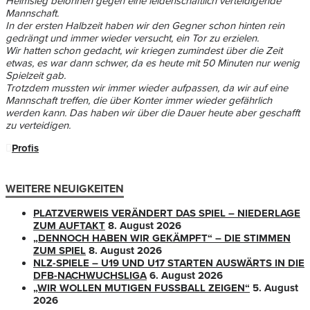
Heimsieg belohnen gegen eine leidenschaftlich verteidigende
Mannschaft.
In der ersten Halbzeit haben wir den Gegner schon hinten rein
gedrängt und immer wieder versucht, ein Tor zu erzielen.
Wir hatten schon gedacht, wir kriegen zumindest über die Zeit
etwas, es war dann schwer, da es heute mit 50 Minuten nur wenig
Spielzeit gab.
Trotzdem mussten wir immer wieder aufpassen, da wir auf eine
Mannschaft treffen, die über Konter immer wieder gefährlich
werden kann. Das haben wir über die Dauer heute aber geschafft
zu verteidigen.
Profis
WEITERE NEUIGKEITEN
PLATZVERWEIS VERÄNDERT DAS SPIEL – NIEDERLAGE
ZUM AUFTAKT
8. August 2026
„DENNOCH HABEN WIR GEKÄMPFT“ – DIE STIMMEN
ZUM SPIEL
8. August 2026
NLZ-SPIELE – U19 UND U17 STARTEN AUSWÄRTS IN DIE
DFB-NACHWUCHSLIGA
6. August 2026
„WIR WOLLEN MUTIGEN FUSSBALL ZEIGEN“
5. August
2026