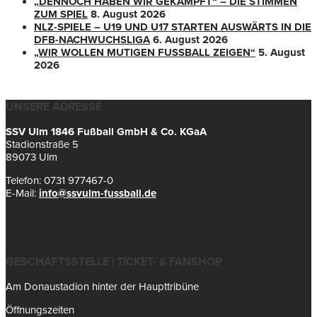
„DENNOCH HABEN WIR GEKÄMPFT“ – DIE STIMMEN
ZUM SPIEL
8. August 2026
NLZ-SPIELE – U19 UND U17 STARTEN AUSWÄRTS IN DIE
DFB-NACHWUCHSLIGA
6. August 2026
„WIR WOLLEN MUTIGEN FUSSBALL ZEIGEN“
5. August
2026
UNSERE ADRESSE
SSV Ulm 1846 Fußball GmbH & Co. KGaA
Stadionstraße 5
89073 Ulm
Telefon: 0731 977467-0
E-Mail:
info@ssvulm-fussball.de
GESCHÄFTSSTELLE | TICKET- & FANSHOP
Am Donaustadion hinter der Haupttribüne
Öffnungszeiten