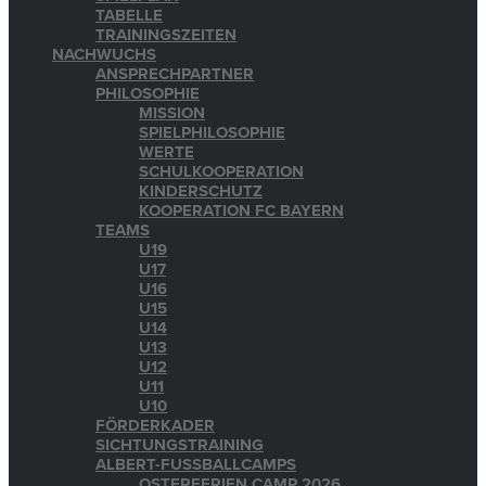
TABELLE
TRAININGSZEITEN
NACHWUCHS
ANSPRECHPARTNER
PHILOSOPHIE
MISSION
SPIELPHILOSOPHIE
WERTE
SCHULKOOPERATION
KINDERSCHUTZ
KOOPERATION FC BAYERN
TEAMS
U19
U17
U16
U15
U14
U13
U12
U11
U10
FÖRDERKADER
SICHTUNGSTRAINING
ALBERT-FUSSBALLCAMPS
OSTERFERIEN CAMP 2026