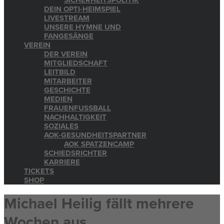
SICHERHEITSPOLITIK
DEIN OPTI-HEIMSPIEL
LIVESTREAM
UNSERE HYMNE UND
FANGESÄNGE
VEREIN
DER VEREIN
MITGLIEDSCHAFT
LEITBILD
MITARBEITER
GESCHICHTE
MEDIEN
FRAUENFUSSBALL
NACHHALTIGKEIT
SOZIALES
AOK-GESUNDHEITSPARTNER
AOK SPATZENCAMP
SCHIEDSRICHTER
KARRIERE
TICKETS
SHOP
Michael Heilig fällt mehrere
Wochen aus