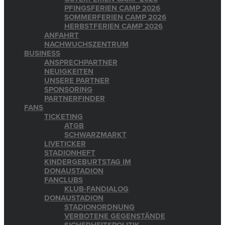
PFINGSFERIEN CAMP 2026
SOMMERFERIEN CAMP 2026
HERBSTFERIEN CAMP 2026
ANFAHRT
NACHWUCHSZENTRUM
BUSINESS
ANSPRECHPARTNER
NEUIGKEITEN
UNSERE PARTNER
SPONSORING
PARTNERFINDER
FANS
TICKETING
ATGB
SCHWARZMARKT
LIVETICKER
STADIONHEFT
KINDERGEBURTSTAG IM
DONAUSTADION
FANCLUBS
KLUB-FANDIALOG
DONAUSTADION
STADIONORDNUNG
VERBOTENE GEGENSTÄNDE