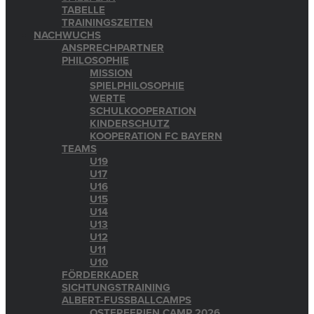
TABELLE
TRAININGSZEITEN
NACHWUCHS
ANSPRECHPARTNER
PHILOSOPHIE
MISSION
SPIELPHILOSOPHIE
WERTE
SCHULKOOPERATION
KINDERSCHUTZ
KOOPERATION FC BAYERN
TEAMS
U19
U17
U16
U15
U14
U13
U12
U11
U10
FÖRDERKADER
SICHTUNGSTRAINING
ALBERT-FUSSBALLCAMPS
OSTERFERIEN CAMP 2026