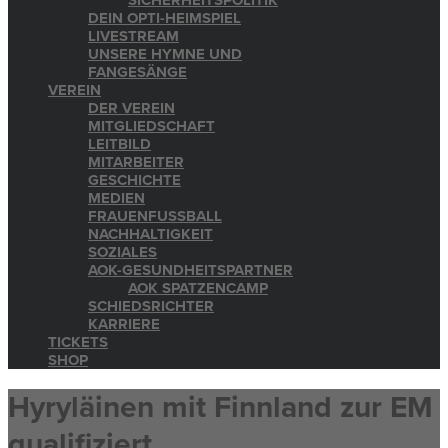
SICHERHEITSPOLITIK
DEIN OPTI-HEIMSPIEL
LIVESTREAM
UNSERE HYMNE UND
FANGESÄNGE
VEREIN
DER VEREIN
MITGLIEDSCHAFT
LEITBILD
MITARBEITER
GESCHICHTE
MEDIEN
FRAUENFUSSBALL
NACHHALTIGKEIT
SOZIALES
AOK-GESUNDHEITSPARTNER
AOK SPATZENCAMP
SCHIEDSRICHTER
KARRIERE
TICKETS
SHOP
Hyryläinen mit Finnland zur EM
qualifiziert