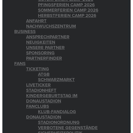
PFINGSFERIEN CAMP 2026
SOMMERFERIEN CAMP 2026
HERBSTFERIEN CAMP 2026
ANFAHRT
NACHWUCHSZENTRUM
BUSINESS
ANSPRECHPARTNER
NEUIGKEITEN
UNSERE PARTNER
SPONSORING
PARTNERFINDER
FANS
TICKETING
ATGB
SCHWARZMARKT
LIVETICKER
STADIONHEFT
KINDERGEBURTSTAG IM
DONAUSTADION
FANCLUBS
KLUB-FANDIALOG
DONAUSTADION
STADIONORDNUNG
VERBOTENE GEGENSTÄNDE