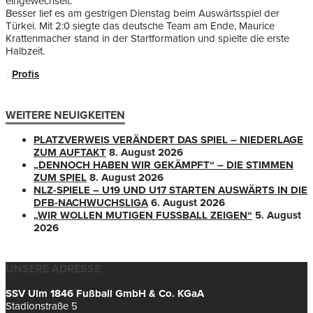
eingewechselt.
Besser lief es am gestrigen Dienstag beim Auswärtsspiel der
Türkei. Mit 2:0 siegte das deutsche Team am Ende, Maurice
Krattenmacher stand in der Startformation und spielte die erste
Halbzeit.
Profis
WEITERE NEUIGKEITEN
PLATZVERWEIS VERÄNDERT DAS SPIEL – NIEDERLAGE
ZUM AUFTAKT
8. August 2026
„DENNOCH HABEN WIR GEKÄMPFT“ – DIE STIMMEN
ZUM SPIEL
8. August 2026
NLZ-SPIELE – U19 UND U17 STARTEN AUSWÄRTS IN DIE
DFB-NACHWUCHSLIGA
6. August 2026
„WIR WOLLEN MUTIGEN FUSSBALL ZEIGEN“
5. August
2026
UNSERE ADRESSE
SSV Ulm 1846 Fußball GmbH & Co. KGaA
Stadionstraße 5