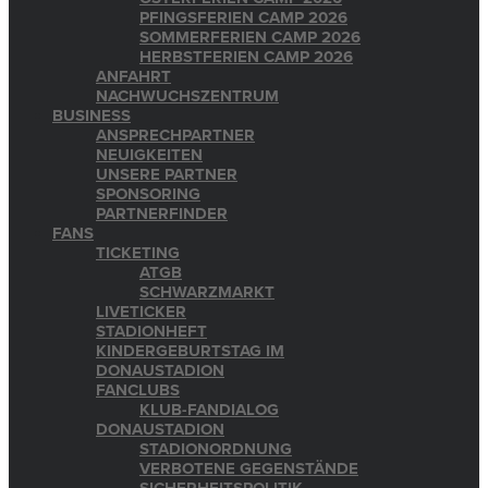
PFINGSFERIEN CAMP 2026
SOMMERFERIEN CAMP 2026
HERBSTFERIEN CAMP 2026
ANFAHRT
NACHWUCHSZENTRUM
BUSINESS
ANSPRECHPARTNER
NEUIGKEITEN
UNSERE PARTNER
SPONSORING
PARTNERFINDER
FANS
TICKETING
ATGB
SCHWARZMARKT
LIVETICKER
STADIONHEFT
KINDERGEBURTSTAG IM
DONAUSTADION
FANCLUBS
KLUB-FANDIALOG
DONAUSTADION
STADIONORDNUNG
VERBOTENE GEGENSTÄNDE