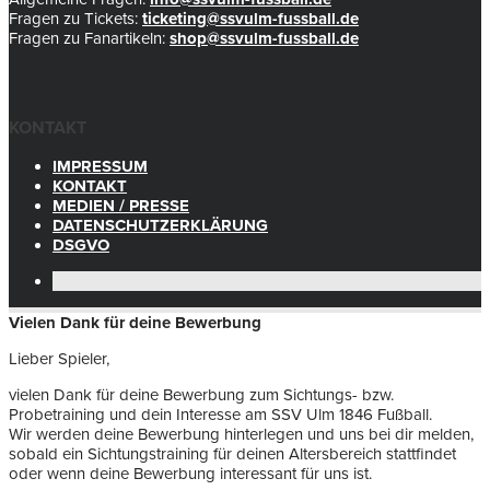
Fragen zu Tickets:
ticketing@ssvulm-fussball.de
Fragen zu Fanartikeln:
shop@ssvulm-fussball.de
KONTAKT
IMPRESSUM
KONTAKT
MEDIEN / PRESSE
DATENSCHUTZERKLÄRUNG
DSGVO
Vielen Dank für deine Bewerbung
Lieber Spieler,
vielen Dank für deine Bewerbung zum Sichtungs- bzw.
Probetraining und dein Interesse am SSV Ulm 1846 Fußball.
Wir werden deine Bewerbung hinterlegen und uns bei dir melden,
sobald ein Sichtungstraining für deinen Altersbereich stattfindet
oder wenn deine Bewerbung interessant für uns ist.