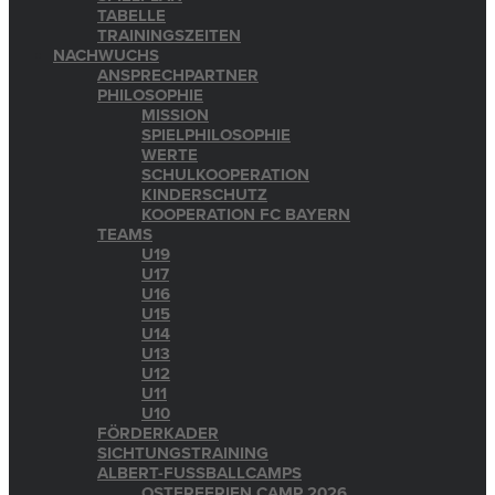
TABELLE
TRAININGSZEITEN
NACHWUCHS
ANSPRECHPARTNER
PHILOSOPHIE
MISSION
SPIELPHILOSOPHIE
WERTE
SCHULKOOPERATION
KINDERSCHUTZ
KOOPERATION FC BAYERN
TEAMS
U19
U17
U16
U15
U14
U13
U12
U11
U10
FÖRDERKADER
SICHTUNGSTRAINING
ALBERT-FUSSBALLCAMPS
OSTERFERIEN CAMP 2026