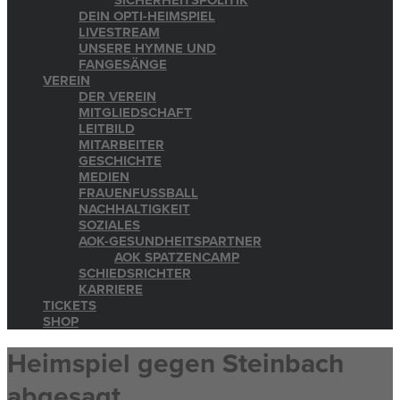
SICHERHEITSPOLITIK
DEIN OPTI-HEIMSPIEL
LIVESTREAM
UNSERE HYMNE UND
FANGESÄNGE
VEREIN
DER VEREIN
MITGLIEDSCHAFT
LEITBILD
MITARBEITER
GESCHICHTE
MEDIEN
FRAUENFUSSBALL
NACHHALTIGKEIT
SOZIALES
AOK-GESUNDHEITSPARTNER
AOK SPATZENCAMP
SCHIEDSRICHTER
KARRIERE
TICKETS
SHOP
Heimspiel gegen Steinbach
abgesagt