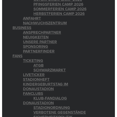
PFINGSFERIEN CAMP 2026
SOMMERFERIEN CAMP 2026
HERBSTFERIEN CAMP 2026
ANFAHRT
NACHWUCHSZENTRUM
BUSINESS
ANSPRECHPARTNER
NEUIGKEITEN
UNSERE PARTNER
SPONSORING
PARTNERFINDER
FANS
TICKETING
ATGB
SCHWARZMARKT
LIVETICKER
STADIONHEFT
KINDERGEBURTSTAG IM
DONAUSTADION
FANCLUBS
KLUB-FANDIALOG
DONAUSTADION
STADIONORDNUNG
VERBOTENE GEGENSTÄNDE