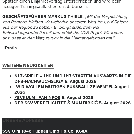
Spatzen einen Einjahresvertrag unterschrieben und wird beim
heutigen Trainingsauftakt bereits dabei sein.
GESCHÄFTSFÜHRER MARKUS THIELE:
„Mit der Verpflichtung
von Romario bleiben wir weiterhin unserem Weg treu, auf Spieler
aus der Region zu setzen. Er bringt außerdem viel
Entwicklungspotential mit und erfüllt die U23-Regel. Wir freuen
uns, dass er den Weg zurück in die Heimat gefunden hat.“
Profis
WEITERE NEUIGKEITEN
NLZ-SPIELE – U19 UND U17 STARTEN AUSWÄRTS IN DIE
DFB-NACHWUCHSLIGA
6. August 2026
„WIR WOLLEN MUTIGEN FUSSBALL ZEIGEN“
5. August
2026
#SVKULM | FANINFOS
5. August 2026
DER SSV VERPFLICHTET ŠIMUN BIRKIĆ
5. August 2026
UNSERE ADRESSE
SSV Ulm 1846 Fußball GmbH & Co. KGaA