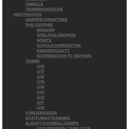
TABELLE
TRAININGSZEITEN
NACHWUCHS
ANSPRECHPARTNER
PHILOSOPHIE
MISSION
SPIELPHILOSOPHIE
WERTE
SCHULKOOPERATION
KINDERSCHUTZ
KOOPERATION FC BAYERN
TEAMS
U19
U17
U16
U15
U14
U13
U12
U11
U10
FÖRDERKADER
SICHTUNGSTRAINING
ALBERT-FUSSBALLCAMPS
OSTERFERIEN CAMP 2026