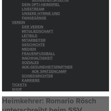
SICHERHEITSPOLITIK
DEIN OPTI-HEIMSPIEL
LIVESTREAM
UNSERE HYMNE UND
FANGESÄNGE
VEREIN
DER VEREIN
MITGLIEDSCHAFT
LEITBILD
MITARBEITER
GESCHICHTE
MEDIEN
FRAUENFUSSBALL
NACHHALTIGKEIT
SOZIALES
AOK-GESUNDHEITSPARTNER
AOK SPATZENCAMP
SCHIEDSRICHTER
KARRIERE
TICKETS
SHOP
Heimkehrer: Romario Rösch
unterschreibt beim SSV