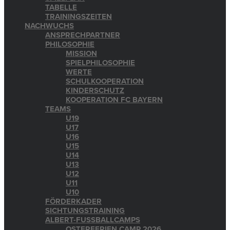
TABELLE
TRAININGSZEITEN
NACHWUCHS
ANSPRECHPARTNER
PHILOSOPHIE
MISSION
SPIELPHILOSOPHIE
WERTE
SCHULKOOPERATION
KINDERSCHUTZ
KOOPERATION FC BAYERN
TEAMS
U19
U17
U16
U15
U14
U13
U12
U11
U10
FÖRDERKADER
SICHTUNGSTRAINING
ALBERT-FUSSBALLCAMPS
OSTERFERIEN CAMP 2026