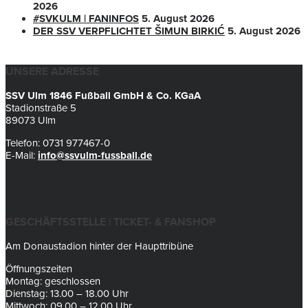
2026
#SVKULM | FANINFOS
5. August 2026
DER SSV VERPFLICHTET ŠIMUN BIRKIĆ
5. August 2026
UNSERE ADRESSE
SSV Ulm 1846 Fußball GmbH & Co. KGaA
Stadionstraße 5
89073 Ulm
Telefon: 0731 977467-0
E-Mail:
info@ssvulm-fussball.de
GESCHÄFTSSTELLE | TICKET- & FANSHOP
Am Donaustadion hinter der Haupttribüne
Öffnungszeiten
Montag: geschlossen
Dienstag: 13.00 – 18.00 Uhr
Mittwoch: 09.00 – 12.00 Uhr