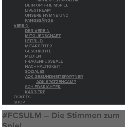
SICHERHEITSPOLITIK
DEIN OPTI-HEIMSPIEL
LIVESTREAM
UNSERE HYMNE UND
FANGESÄNGE
VEREIN
DER VEREIN
MITGLIEDSCHAFT
LEITBILD
MITARBEITER
GESCHICHTE
MEDIEN
FRAUENFUSSBALL
NACHHALTIGKEIT
SOZIALES
AOK-GESUNDHEITSPARTNER
AOK SPATZENCAMP
SCHIEDSRICHTER
KARRIERE
TICKETS
SHOP
#FCSULM – Die Stimmen zum
Spiel