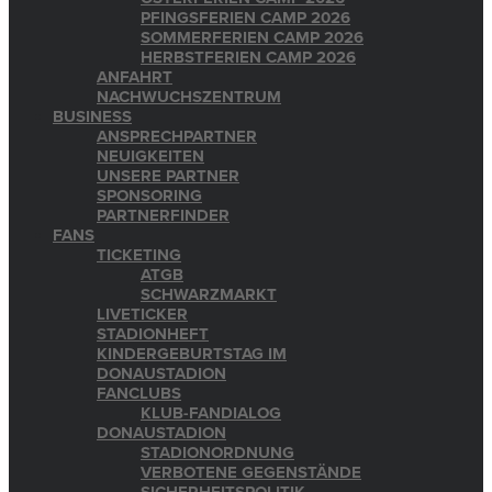
PFINGSFERIEN CAMP 2026
SOMMERFERIEN CAMP 2026
HERBSTFERIEN CAMP 2026
ANFAHRT
NACHWUCHSZENTRUM
BUSINESS
ANSPRECHPARTNER
NEUIGKEITEN
UNSERE PARTNER
SPONSORING
PARTNERFINDER
FANS
TICKETING
ATGB
SCHWARZMARKT
LIVETICKER
STADIONHEFT
KINDERGEBURTSTAG IM
DONAUSTADION
FANCLUBS
KLUB-FANDIALOG
DONAUSTADION
STADIONORDNUNG
VERBOTENE GEGENSTÄNDE