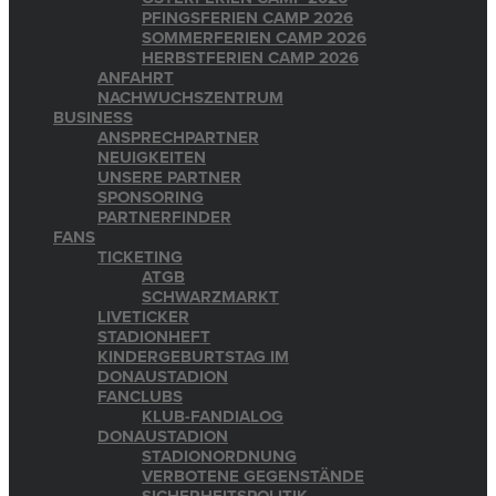
PFINGSFERIEN CAMP 2026
SOMMERFERIEN CAMP 2026
HERBSTFERIEN CAMP 2026
ANFAHRT
NACHWUCHSZENTRUM
BUSINESS
ANSPRECHPARTNER
NEUIGKEITEN
UNSERE PARTNER
SPONSORING
PARTNERFINDER
FANS
TICKETING
ATGB
SCHWARZMARKT
LIVETICKER
STADIONHEFT
KINDERGEBURTSTAG IM
DONAUSTADION
FANCLUBS
KLUB-FANDIALOG
DONAUSTADION
STADIONORDNUNG
VERBOTENE GEGENSTÄNDE