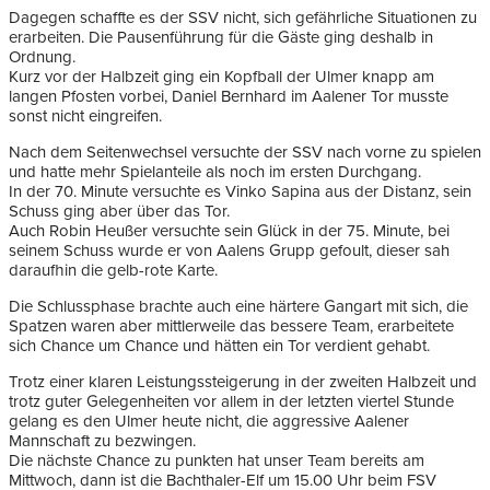
Dagegen schaffte es der SSV nicht, sich gefährliche Situationen zu
erarbeiten. Die Pausenführung für die Gäste ging deshalb in
Ordnung.
Kurz vor der Halbzeit ging ein Kopfball der Ulmer knapp am
langen Pfosten vorbei, Daniel Bernhard im Aalener Tor musste
sonst nicht eingreifen.
Nach dem Seitenwechsel versuchte der SSV nach vorne zu spielen
und hatte mehr Spielanteile als noch im ersten Durchgang.
In der 70. Minute versuchte es Vinko Sapina aus der Distanz, sein
Schuss ging aber über das Tor.
Auch Robin Heußer versuchte sein Glück in der 75. Minute, bei
seinem Schuss wurde er von Aalens Grupp gefoult, dieser sah
daraufhin die gelb-rote Karte.
Die Schlussphase brachte auch eine härtere Gangart mit sich, die
Spatzen waren aber mittlerweile das bessere Team, erarbeitete
sich Chance um Chance und hätten ein Tor verdient gehabt.
Trotz einer klaren Leistungssteigerung in der zweiten Halbzeit und
trotz guter Gelegenheiten vor allem in der letzten viertel Stunde
gelang es den Ulmer heute nicht, die aggressive Aalener
Mannschaft zu bezwingen.
Die nächste Chance zu punkten hat unser Team bereits am
Mittwoch, dann ist die Bachthaler-Elf um 15.00 Uhr beim FSV