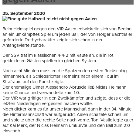
25. September 2020
Beim Heimspiel gegen den VfR Aalen entwickelte sich von Beginn
an ein umkämpftes Spiel um jeden Ball, der von Holger Bachthaler
geforderte Derbycharakter zeigte sich schon in der
Anfangsviertelstunde.
Der SSV trat im klassischen 4-4-2 mit Raute an, die in rot
gekleideten Gästen spielten im gleichen System.
Nach acht Minuten mussten die Spatzen den ersten Rückschlag
hinnehmen, als Schiedsrichter Hofheinz nach einem Foul im
Strafraum auf den Punkt zeigte.
Der ehemalige Ulmer Alessandro Abruscia ließ Niclas Heimann
keine Chance und verwandelte zum 1:0.
Der VfR war griffiger in den Zweikämpfen und zeigte, dass er die
letzten Niederlagen vergessen machen wollte.
Noch dicker kam es für unsere Mannschaft dann in der 34. Minute,
die Hintermannschaft war aufgerückt, Aalen schaltete schnell um
und spielte über die rechte Seite nach vorne. Toni Vastic legte quer
auf Kai Merk, der Niclas Heimann umkurvte und den Ball zum 2:0
einschob.