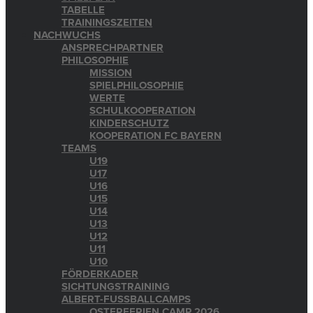
TABELLE
TRAININGSZEITEN
NACHWUCHS
ANSPRECHPARTNER
PHILOSOPHIE
MISSION
SPIELPHILOSOPHIE
WERTE
SCHULKOOPERATION
KINDERSCHUTZ
KOOPERATION FC BAYERN
TEAMS
U19
U17
U16
U15
U14
U13
U12
U11
U10
FÖRDERKADER
SICHTUNGSTRAINING
ALBERT-FUSSBALLCAMPS
OSTERFERIEN CAMP 2026