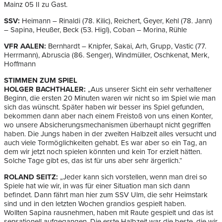
Mainz 05 II zu Gast.
SSV:
Heimann – Rinaldi (78. Kilic), Reichert, Geyer, Kehl (78. Jann)
– Sapina, Heußer, Beck (53. Higl), Coban – Morina, Rühle
VFR AALEN:
Bernhardt – Knipfer, Sakai, Arh, Grupp, Vastic (77.
Herrmann), Abruscia (86. Senger), Windmüller, Oschkenat, Merk,
Hoffmann
STIMMEN ZUM SPIEL
HOLGER BACHTHALER:
„Aus unserer Sicht ein sehr verhaltener
Beginn, die ersten 20 Minuten waren wir nicht so im Spiel wie man
sich das wünscht. Später haben wir besser ins Spiel gefunden,
bekommen dann aber nach einem Freistoß von uns einen Konter,
wo unsere Absicherungsmechanismen überhaupt nicht gegriffen
haben. Die Jungs haben in der zweiten Halbzeit alles versucht und
auch viele Tormöglichkeiten gehabt. Es war aber so ein Tag, an
dem wir jetzt noch spielen könnten und kein Tor erzielt hätten.
Solche Tage gibt es, das ist für uns aber sehr ärgerlich.“
ROLAND SEITZ:
„Jeder kann sich vorstellen, wenn man drei so
Spiele hat wie wir, in was für einer Situation man sich dann
befindet. Dann fährt man hier zum SSV Ulm, die sehr Heimstark
sind und in den letzten Wochen grandios gespielt haben.
Wollten Sapina rausnehmen, haben mit Raute gespielt und das ist
sensationell aufgegangen. Die erste Halbzeit war die beste, die wir