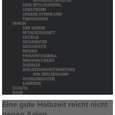
SICHERHEITSPOLITIK
DEIN OPTI-HEIMSPIEL
LIVESTREAM
UNSERE HYMNE UND
FANGESÄNGE
VEREIN
DER VEREIN
MITGLIEDSCHAFT
LEITBILD
MITARBEITER
GESCHICHTE
MEDIEN
FRAUENFUSSBALL
NACHHALTIGKEIT
SOZIALES
AOK-GESUNDHEITSPARTNER
AOK SPATZENCAMP
SCHIEDSRICHTER
KARRIERE
TICKETS
SHOP
Eine gute Halbzeit reicht nicht
gegen Aalen