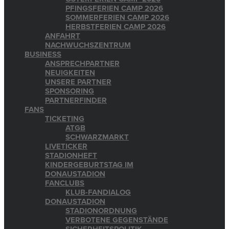
PFINGSFERIEN CAMP 2026
SOMMERFERIEN CAMP 2026
HERBSTFERIEN CAMP 2026
ANFAHRT
NACHWUCHSZENTRUM
BUSINESS
ANSPRECHPARTNER
NEUIGKEITEN
UNSERE PARTNER
SPONSORING
PARTNERFINDER
FANS
TICKETING
ATGB
SCHWARZMARKT
LIVETICKER
STADIONHEFT
KINDERGEBURTSTAG IM
DONAUSTADION
FANCLUBS
KLUB-FANDIALOG
DONAUSTADION
STADIONORDNUNG
VERBOTENE GEGENSTÄNDE