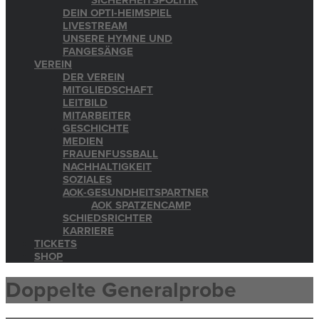
SICHERHEITSPOLITIK
DEIN OPTI-HEIMSPIEL
LIVESTREAM
UNSERE HYMNE UND
FANGESÄNGE
VEREIN
DER VEREIN
MITGLIEDSCHAFT
LEITBILD
MITARBEITER
GESCHICHTE
MEDIEN
FRAUENFUSSBALL
NACHHALTIGKEIT
SOZIALES
AOK-GESUNDHEITSPARTNER
AOK SPATZENCAMP
SCHIEDSRICHTER
KARRIERE
TICKETS
SHOP
Doppelte Generalprobe