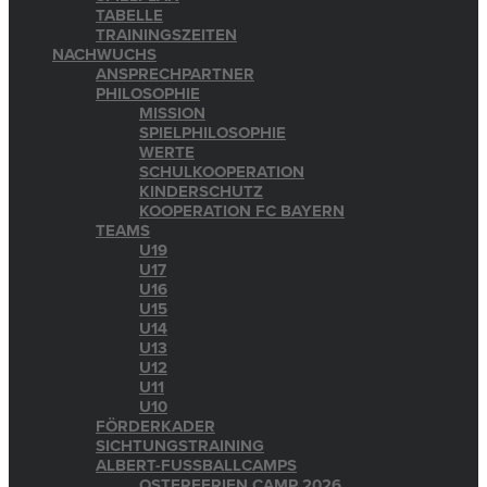
TABELLE
TRAININGSZEITEN
NACHWUCHS
ANSPRECHPARTNER
PHILOSOPHIE
MISSION
SPIELPHILOSOPHIE
WERTE
SCHULKOOPERATION
KINDERSCHUTZ
KOOPERATION FC BAYERN
TEAMS
U19
U17
U16
U15
U14
U13
U12
U11
U10
FÖRDERKADER
SICHTUNGSTRAINING
ALBERT-FUSSBALLCAMPS
OSTERFERIEN CAMP 2026