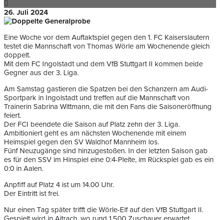
26. Juli 2024
Eine Woche vor dem Auftaktspiel gegen den 1. FC Kaiserslautern
testet die Mannschaft von Thomas Wörle am Wochenende gleich
doppelt.
Mit dem FC Ingolstadt und dem VfB Stuttgart II kommen beide
Gegner aus der 3. Liga.
Am Samstag gastieren die Spatzen bei den Schanzern am Audi-
Sportpark in Ingolstadt und treffen auf die Mannschaft von
Trainerin Sabrina Wittmann, die mit den Fans die Saisoneröffnung
feiert.
Der FCI beendete die Saison auf Platz zehn der 3. Liga.
Ambitioniert geht es am nächsten Wochenende mit einem
Heimspiel gegen den SV Waldhof Mannheim los.
Fünf Neuzugänge sind hinzugestoßen. In der letzten Saison gab
es für den SSV im Hinspiel eine 0:4-Pleite, im Rückspiel gab es ein
0:0 in Aalen.
Anpfiff auf Platz 4 ist um 14.00 Uhr.
Der Eintritt ist frei.
Nur einen Tag später trifft die Wörle-Elf auf den VfB Stuttgart II.
Gespielt wird in Aitrach, wo rund 1.500 Zuschauer erwartet