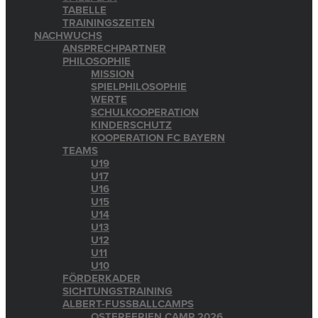
TABELLE
TRAININGSZEITEN
NACHWUCHS
ANSPRECHPARTNER
PHILOSOPHIE
MISSION
SPIELPHILOSOPHIE
WERTE
SCHULKOOPERATION
KINDERSCHUTZ
KOOPERATION FC BAYERN
TEAMS
U19
U17
U16
U15
U14
U13
U12
U11
U10
FÖRDERKADER
SICHTUNGSTRAINING
ALBERT-FUSSBALLCAMPS
OSTERFERIEN CAMP 2026