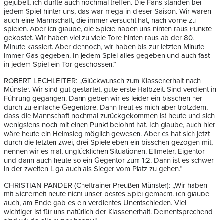
gejubelt, ich durfte auch nochmal treffen. Die Fans standen bei
jedem Spiel hinter uns, das war mega in dieser Saison. Wir waren
auch eine Mannschaft, die immer versucht hat, nach vorne zu
spielen. Aber ich glaube, die Spiele haben uns hinten raus Punkte
gekostet. Wir haben viel zu viele Tore hinten raus ab der 80.
Minute kassiert. Aber dennoch, wir haben bis zur letzten Minute
immer Gas gegeben. In jedem Spiel alles gegeben und auch fast
in jedem Spiel ein Tor geschossen.“
ROBERT LECHLEITER: „Glückwunsch zum Klassenerhalt nach
Münster. Wir sind gut gestartet, gute erste Halbzeit. Sind verdient in
Führung gegangen. Dann geben wir es leider ein bisschen her
durch zu einfache Gegentore. Dann freut es mich aber trotzdem,
dass die Mannschaft nochmal zurückgekommen ist heute und sich
wenigstens noch mit einen Punkt belohnt hat. Ich glaube, auch hier
wäre heute ein Heimsieg möglich gewesen. Aber es hat sich jetzt
durch die letzten zwei, drei Spiele eben ein bisschen gezogen mit,
nennen wir es mal, unglücklichen Situationen. Elfmeter, Eigentor
und dann auch heute so ein Gegentor zum 1:2. Dann ist es schwer
in der zweiten Liga auch als Sieger vom Platz zu gehen.“
CHRISTIAN PANDER (Cheftrainer Preußen Münster): „Wir haben
mit Sicherheit heute nicht unser bestes Spiel gemacht. Ich glaube
auch, am Ende gab es ein verdientes Unentschieden. Viel
wichtiger ist für uns natürlich der Klassenerhalt. Dementsprechend