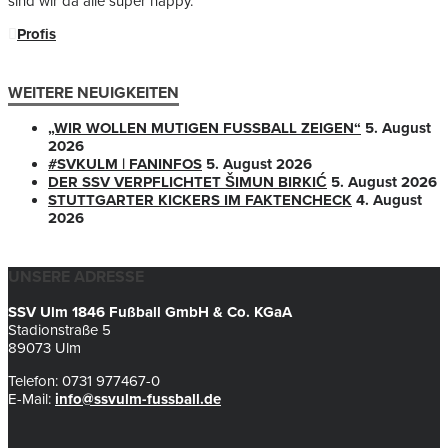
sind wir da alle super happy.“
Profis
WEITERE NEUIGKEITEN
„WIR WOLLEN MUTIGEN FUSSBALL ZEIGEN“
5. August
2026
#SVKULM | FANINFOS
5. August 2026
DER SSV VERPFLICHTET ŠIMUN BIRKIĆ
5. August 2026
STUTTGARTER KICKERS IM FAKTENCHECK
4. August
2026
UNSERE ADRESSE
SSV Ulm 1846 Fußball GmbH & Co. KGaA
Stadionstraße 5
89073 Ulm
Telefon: 0731 977467-0
E-Mail:
info@ssvulm-fussball.de