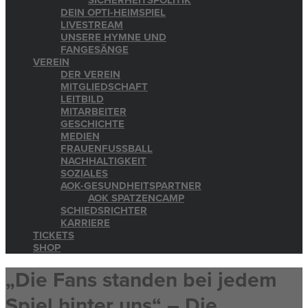
SICHERHEITSPOLITIK
DEIN OPTI-HEIMSPIEL
LIVESTREAM
UNSERE HYMNE UND
FANGESÄNGE
VEREIN
DER VEREIN
MITGLIEDSCHAFT
LEITBILD
MITARBEITER
GESCHICHTE
MEDIEN
FRAUENFUSSBALL
NACHHALTIGKEIT
SOZIALES
AOK-GESUNDHEITSPARTNER
AOK SPATZENCAMP
SCHIEDSRICHTER
KARRIERE
TICKETS
SHOP
„Die Fans standen bei jedem
Spiel hinter uns“ – Die