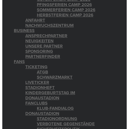
PFINGSFERIEN CAMP 2026
SOMMERFERIEN CAMP 2026
HERBSTFERIEN CAMP 2026
ANFAHRT
NACHWUCHSZENTRUM
BUSINESS
ANSPRECHPARTNER
NEUIGKEITEN
UNSERE PARTNER
SPONSORING
PARTNERFINDER
FANS
TICKETING
ATGB
SCHWARZMARKT
LIVETICKER
STADIONHEFT
KINDERGEBURTSTAG IM
DONAUSTADION
FANCLUBS
KLUB-FANDIALOG
DONAUSTADION
STADIONORDNUNG
VERBOTENE GEGENSTÄNDE