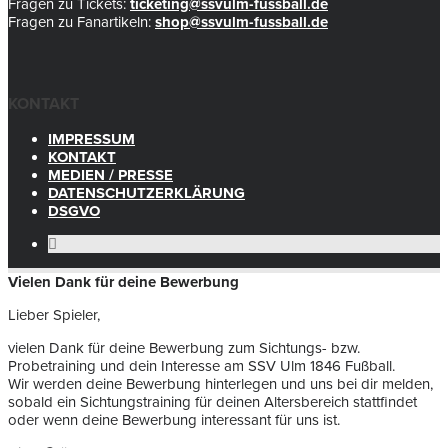
Fragen zu Tickets:
ticketing@ssvulm-fussball.de
Fragen zu Fanartikeln:
shop@ssvulm-fussball.de
KONTAKT
IMPRESSUM
KONTAKT
MEDIEN / PRESSE
DATENSCHUTZERKLÄRUNG
DSGVO
Vielen Dank für deine Bewerbung
Lieber Spieler,
vielen Dank für deine Bewerbung zum Sichtungs- bzw.
Probetraining und dein Interesse am SSV Ulm 1846 Fußball.
Wir werden deine Bewerbung hinterlegen und uns bei dir melden,
sobald ein Sichtungstraining für deinen Altersbereich stattfindet
oder wenn deine Bewerbung interessant für uns ist.