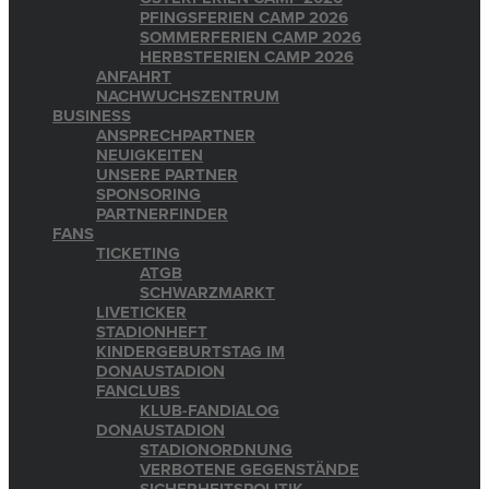
PFINGSFERIEN CAMP 2026
SOMMERFERIEN CAMP 2026
HERBSTFERIEN CAMP 2026
ANFAHRT
NACHWUCHSZENTRUM
BUSINESS
ANSPRECHPARTNER
NEUIGKEITEN
UNSERE PARTNER
SPONSORING
PARTNERFINDER
FANS
TICKETING
ATGB
SCHWARZMARKT
LIVETICKER
STADIONHEFT
KINDERGEBURTSTAG IM
DONAUSTADION
FANCLUBS
KLUB-FANDIALOG
DONAUSTADION
STADIONORDNUNG
VERBOTENE GEGENSTÄNDE