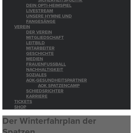
SICHERHEITSPOLITIK
DEIN OPTI-HEIMSPIEL
LIVESTREAM
UNSERE HYMNE UND
FANGESÄNGE
VEREIN
DER VEREIN
MITGLIEDSCHAFT
LEITBILD
MITARBEITER
GESCHICHTE
MEDIEN
FRAUENFUSSBALL
NACHHALTIGKEIT
SOZIALES
AOK-GESUNDHEITSPARTNER
AOK SPATZENCAMP
SCHIEDSRICHTER
KARRIERE
TICKETS
SHOP
Der Winterfahrplan der
Spatzen