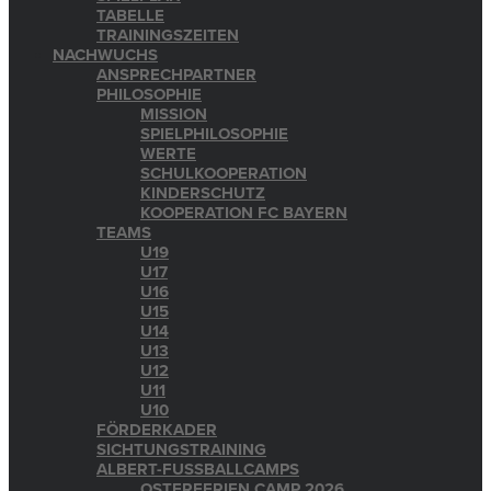
TABELLE
TRAININGSZEITEN
NACHWUCHS
ANSPRECHPARTNER
PHILOSOPHIE
MISSION
SPIELPHILOSOPHIE
WERTE
SCHULKOOPERATION
KINDERSCHUTZ
KOOPERATION FC BAYERN
TEAMS
U19
U17
U16
U15
U14
U13
U12
U11
U10
FÖRDERKADER
SICHTUNGSTRAINING
ALBERT-FUSSBALLCAMPS
OSTERFERIEN CAMP 2026