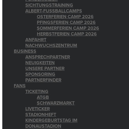
SICHTUNGSTRAINING
ALBERT-FUSSBALLCAMPS
OSTERFERIEN CAMP 2026
PFINGSFERIEN CAMP 2026
SOMMERFERIEN CAMP 2026
HERBSTFERIEN CAMP 2026
ANFAHRT
NACHWUCHSZENTRUM
BUSINESS
ANSPRECHPARTNER
NEUIGKEITEN
UNSERE PARTNER
SPONSORING
PARTNERFINDER
FANS
TICKETING
ATGB
SCHWARZMARKT
LIVETICKER
STADIONHEFT
KINDERGEBURTSTAG IM
DONAUSTADION