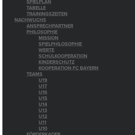
SPIELPLAN
TABELLE
TRAININGSZEITEN
NACHWUCHS
ANSPRECHPARTNER
PHILOSOPHIE
MISSION
SPIELPHILOSOPHIE
WERTE
SCHULKOOPERATION
KINDERSCHUTZ
KOOPERATION FC BAYERN
TEAMS
U19
U17
U16
U15
U14
U13
U12
U11
U10
FÖRDERKADER