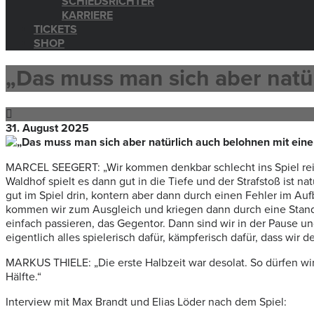
SCHIEDSRICHTER
KARRIERE
TICKETS
SHOP
„Das muss man sich aber natü
31. August 2025
MARCEL SEEGERT: „W
ir kommen denkbar schlecht ins Spiel rei
Waldhof spielt es dann gut in die Tiefe und der Strafstoß ist natü
gut im Spiel drin, kontern aber dann durch einen Fehler im Auf
k
ommen wir zum Ausgleich und kriegen dann durch eine Standar
einfach passieren, das Gegentor.
Dann sind wir in der Pause u
eigentlich alles spielerisch dafür, kämpferisch dafür, dass wir
MARKUS THIELE: „Die erste Halbzeit war desolat. So dürfen wir
Hälfte.“
Interview mit Max Brandt und Elias Löder nach dem Spiel: