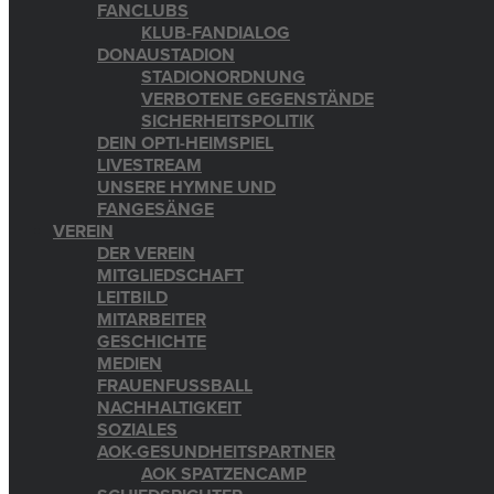
FANCLUBS
KLUB-FANDIALOG
DONAUSTADION
STADIONORDNUNG
VERBOTENE GEGENSTÄNDE
SICHERHEITSPOLITIK
DEIN OPTI-HEIMSPIEL
LIVESTREAM
UNSERE HYMNE UND
FANGESÄNGE
VEREIN
DER VEREIN
MITGLIEDSCHAFT
LEITBILD
MITARBEITER
GESCHICHTE
MEDIEN
FRAUENFUSSBALL
NACHHALTIGKEIT
SOZIALES
AOK-GESUNDHEITSPARTNER
AOK SPATZENCAMP