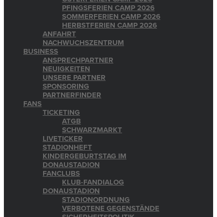
PFINGSFERIEN CAMP 2026
SOMMERFERIEN CAMP 2026
HERBSTFERIEN CAMP 2026
ANFAHRT
NACHWUCHSZENTRUM
BUSINESS
ANSPRECHPARTNER
NEUIGKEITEN
UNSERE PARTNER
SPONSORING
PARTNERFINDER
FANS
TICKETING
ATGB
SCHWARZMARKT
LIVETICKER
STADIONHEFT
KINDERGEBURTSTAG IM
DONAUSTADION
FANCLUBS
KLUB-FANDIALOG
DONAUSTADION
STADIONORDNUNG
VERBOTENE GEGENSTÄNDE