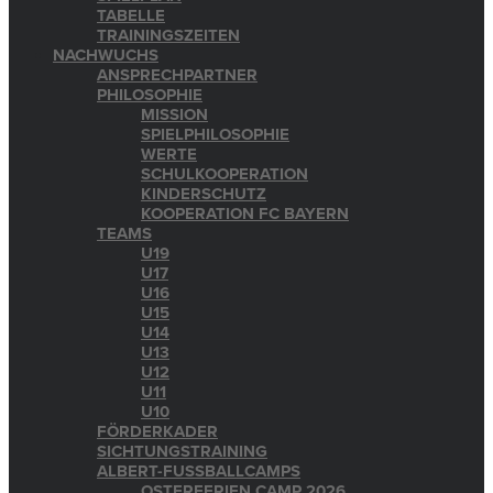
TABELLE
TRAININGSZEITEN
NACHWUCHS
ANSPRECHPARTNER
PHILOSOPHIE
MISSION
SPIELPHILOSOPHIE
WERTE
SCHULKOOPERATION
KINDERSCHUTZ
KOOPERATION FC BAYERN
TEAMS
U19
U17
U16
U15
U14
U13
U12
U11
U10
FÖRDERKADER
SICHTUNGSTRAINING
ALBERT-FUSSBALLCAMPS
OSTERFERIEN CAMP 2026