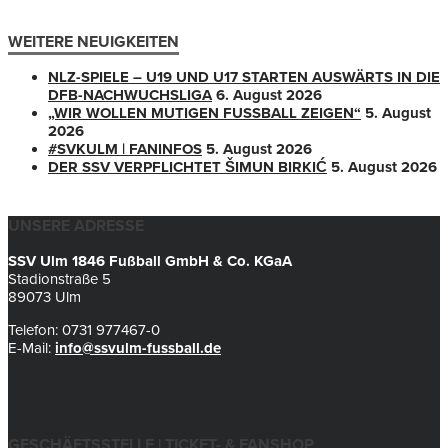
WEITERE NEUIGKEITEN
NLZ-SPIELE – U19 UND U17 STARTEN AUSWÄRTS IN DIE
DFB-NACHWUCHSLIGA
6. August 2026
„WIR WOLLEN MUTIGEN FUSSBALL ZEIGEN“
5. August
2026
#SVKULM | FANINFOS
5. August 2026
DER SSV VERPFLICHTET ŠIMUN BIRKIĆ
5. August 2026
UNSERE ADRESSE
SSV Ulm 1846 Fußball GmbH & Co. KGaA
Stadionstraße 5
89073 Ulm
Telefon: 0731 977467-0
E-Mail:
info@ssvulm-fussball.de
GESCHÄFTSSTELLE | TICKET- & FANSHOP