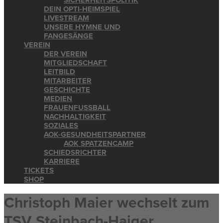
SICHERHEITSPOLITIK
DEIN OPTI-HEIMSPIEL
LIVESTREAM
UNSERE HYMNE UND
FANGESÄNGE
VEREIN
DER VEREIN
MITGLIEDSCHAFT
LEITBILD
MITARBEITER
GESCHICHTE
MEDIEN
FRAUENFUSSBALL
NACHHALTIGKEIT
SOZIALES
AOK-GESUNDHEITSPARTNER
AOK SPATZENCAMP
SCHIEDSRICHTER
KARRIERE
TICKETS
SHOP
Christoph Maier wechselt zum
TSV Steinbach-Haiger