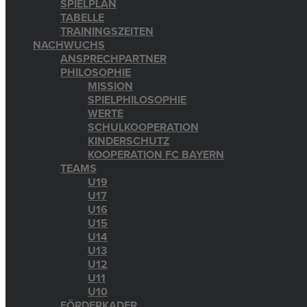
SPIELPLAN
TABELLE
TRAININGSZEITEN
NACHWUCHS
ANSPRECHPARTNER
PHILOSOPHIE
MISSION
SPIELPHILOSOPHIE
WERTE
SCHULKOOPERATION
KINDERSCHUTZ
KOOPERATION FC BAYERN
TEAMS
U19
U17
U16
U15
U14
U13
U12
U11
U10
FÖRDERKADER