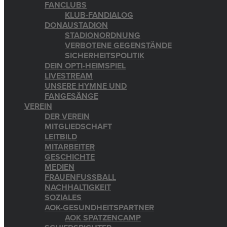
FANCLUBS
KLUB-FANDIALOG
DONAUSTADION
STADIONORDNUNG
VERBOTENE GEGENSTÄNDE
SICHERHEITSPOLITIK
DEIN OPTI-HEIMSPIEL
LIVESTREAM
UNSERE HYMNE UND
FANGESÄNGE
VEREIN
DER VEREIN
MITGLIEDSCHAFT
LEITBILD
MITARBEITER
GESCHICHTE
MEDIEN
FRAUENFUSSBALL
NACHHALTIGKEIT
SOZIALES
AOK-GESUNDHEITSPARTNER
AOK SPATZENCAMP