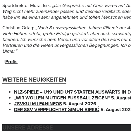
Sportdirektor Murat Isik: „
Die Gespräche mit Chris waren auf A
Weg nicht mehr zueinander passen und deshalb verabschieden wi
habe ihn als einen sehr angenehmen und tollen Menschen kenne
Christian Ortag:
„Nach 8 unvergesslichen Jahren fällt mir der 
viele Höhen erlebt, große Erfolge gefeiert, aber auch schw
bleiben. Ich wünsche dem Verein und vor allem den Fans nur da
Vertrauen und die vielen unvergesslichen Begegnungen. Ich bl
Ulmer.“
Profis
WEITERE NEUIGKEITEN
NLZ-SPIELE – U19 UND U17 STARTEN AUSWÄRTS IN
„WIR WOLLEN MUTIGEN FUSSBALL ZEIGEN“
5. Augus
#SVKULM | FANINFOS
5. August 2026
DER SSV VERPFLICHTET ŠIMUN BIRKIĆ
5. August 20
UNSERE ADRESSE