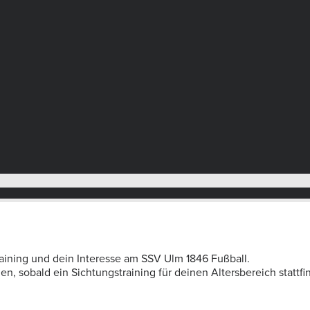
aining und dein Interesse am SSV Ulm 1846 Fußball.
, sobald ein Sichtungstraining für deinen Altersbereich stattfi