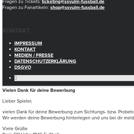
Fragen zu Tickets:
ticketing@ssvulm-fussball.de
Fragen zu Fanartikeln:
shop@ssvulm-fussball.de
KONTAKT
IMPRESSUM
KONTAKT
MEDIEN / PRESSE
DATENSCHUTZERKLÄRUNG
DSGVO
Vielen Dank für deine Bewerbung
Lieber Spieler,
vielen Dank für deine Bewerbung zum Sichtungs- bzw. Probetr
Wir werden deine Bewerbung hinterlegen und uns bei dir melden
Viele Grüße