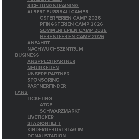
SICHTUNGSTRAINING
ALBERT-FUSSBALLCAMPS
OSTERFERIEN CAMP 2026
PFINGSFERIEN CAMP 2026
SOMMERFERIEN CAMP 2026
HERBSTFERIEN CAMP 2026
ANFAHRT
NACHWUCHSZENTRUM
BUSINESS
ANSPRECHPARTNER
NEUIGKEITEN
UNSERE PARTNER
SPONSORING
PARTNERFINDER
FANS
TICKETING
ATGB
SCHWARZMARKT
LIVETICKER
STADIONHEFT
KINDERGEBURTSTAG IM
DONAUSTADION