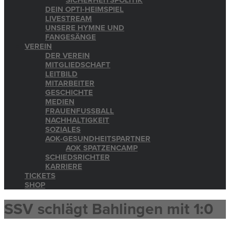
SICHERHEITSPOLITIK
DEIN OPTI-HEIMSPIEL
LIVESTREAM
UNSERE HYMNE UND
FANGESÄNGE
VEREIN
DER VEREIN
MITGLIEDSCHAFT
LEITBILD
MITARBEITER
GESCHICHTE
MEDIEN
FRAUENFUSSBALL
NACHHALTIGKEIT
SOZIALES
AOK-GESUNDHEITSPARTNER
AOK SPATZENCAMP
SCHIEDSRICHTER
KARRIERE
TICKETS
SHOP
SSV schlägt Bahlingen mit 1:0