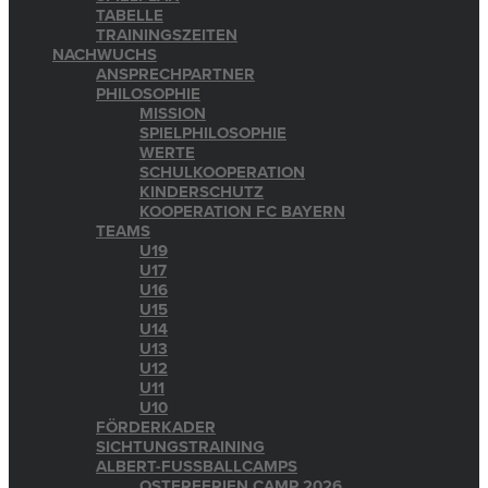
TABELLE
TRAININGSZEITEN
NACHWUCHS
ANSPRECHPARTNER
PHILOSOPHIE
MISSION
SPIELPHILOSOPHIE
WERTE
SCHULKOOPERATION
KINDERSCHUTZ
KOOPERATION FC BAYERN
TEAMS
U19
U17
U16
U15
U14
U13
U12
U11
U10
FÖRDERKADER
SICHTUNGSTRAINING
ALBERT-FUSSBALLCAMPS
OSTERFERIEN CAMP 2026