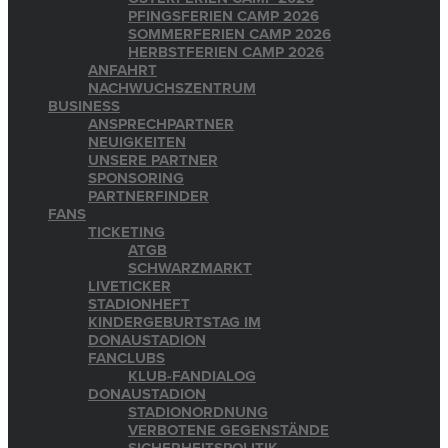
PFINGSFERIEN CAMP 2026
SOMMERFERIEN CAMP 2026
HERBSTFERIEN CAMP 2026
ANFAHRT
NACHWUCHSZENTRUM
BUSINESS
ANSPRECHPARTNER
NEUIGKEITEN
UNSERE PARTNER
SPONSORING
PARTNERFINDER
FANS
TICKETING
ATGB
SCHWARZMARKT
LIVETICKER
STADIONHEFT
KINDERGEBURTSTAG IM
DONAUSTADION
FANCLUBS
KLUB-FANDIALOG
DONAUSTADION
STADIONORDNUNG
VERBOTENE GEGENSTÄNDE