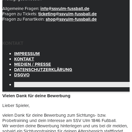
Allgemeine Fragen:
info@ssvulm-fussball.de
Fragen zu Tickets:
ticketing@ssvulm-fussball.de
Fragen zu Fanartikeln:
shop@ssvulm-fussball.de
KONTAKT
IMPRESSUM
KONTAKT
MEDIEN / PRESSE
DATENSCHUTZERKLÄRUNG
DSGVO
Vielen Dank für deine Bewerbung
Lieber Spieler,
vielen Dank für deine Bewerbung zum Sichtungs- bzw.
Probetraining und dein Interesse am SSV Ulm 1846 Fußball.
Wir werden deine Bewerbung hinterlegen und uns bei dir melden,
sobald ein Sichtungstraining für deinen Altersbereich stattfindet