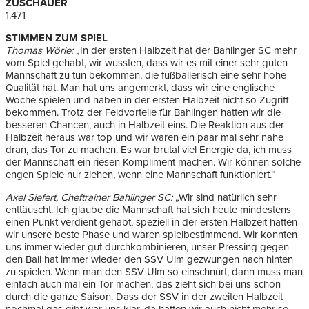
ZUSCHAUER
1.471
STIMMEN ZUM SPIEL
Thomas Wörle:
„In der ersten Halbzeit hat der Bahlinger SC mehr
vom Spiel gehabt, wir wussten, dass wir es mit einer sehr guten
Mannschaft zu tun bekommen, die fußballerisch eine sehr hohe
Qualität hat. Man hat uns angemerkt, dass wir eine englische
Woche spielen und haben in der ersten Halbzeit nicht so Zugriff
bekommen. Trotz der Feldvorteile für Bahlingen hatten wir die
besseren Chancen, auch in Halbzeit eins. Die Reaktion aus der
Halbzeit heraus war top und wir waren ein paar mal sehr nahe
dran, das Tor zu machen. Es war brutal viel Energie da, ich muss
der Mannschaft ein riesen Kompliment machen. Wir können solche
engen Spiele nur ziehen, wenn eine Mannschaft funktioniert.“
Axel Siefert, Cheftrainer Bahlinger SC:
„Wir sind natürlich sehr
enttäuscht. Ich glaube die Mannschaft hat sich heute mindestens
einen Punkt verdient gehabt, speziell in der ersten Halbzeit hatten
wir unsere beste Phase und waren spielbestimmend. Wir konnten
uns immer wieder gut durchkombinieren, unser Pressing gegen
den Ball hat immer wieder den SSV Ulm gezwungen nach hinten
zu spielen. Wenn man den SSV Ulm so einschnürt, dann muss man
einfach auch mal ein Tor machen, das zieht sich bei uns schon
durch die ganze Saison. Dass der SSV in der zweiten Halbzeit