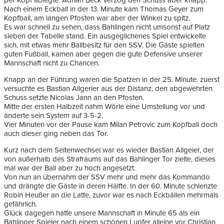
per Kopf ablegte. Adrian Beck verzog den Schuss aber knapp.
Nach einem Eckball in der 13. Minute kam Thomas Geyer zum
Kopfball, am langen Pfosten war aber der Winkel zu spitz.
Es war schnell zu sehen, dass Bahlingen nicht umsonst auf Platz
sieben der Tabelle stand. Ein ausgeglichenes Spiel entwickelte
sich, mit etwas mehr Ballbesitz für den SSV. Die Gäste spielten
guten Fußball, kamen aber gegen die gute Defensive unserer
Mannschaft nicht zu Chancen.
Knapp an der Führung waren die Spatzen in der 25. Minute. zuerst
versuchte es Bastian Allgerier aus der Distanz, den abgewehrten
Schuss setzte Nicolas Jann an den Pfosten.
Mitte der ersten Halbzeit nahm Wörle eine Umstellung vor und
änderte sein System auf 3-5-2.
Vier Minuten vor der Pause kam Milan Petrovic zum Kopfball doch
auch dieser ging neben das Tor.
Kurz nach dem Seitenwechsel war es wieder Bastian Allgeier, der
von außerhalb des Strafraums auf das Bahlinger Tor zielte, dieses
mal war der Ball aber zu hoch angesetzt.
Von nun an übernahm der SSV mehr und mehr das Kommando
und drängte die Gäste in deren Hälfte. In der 60. Minute schlenzte
Robin Heußer an die Latte, zuvor war es nach Eckbällen mehrmals
gefährlich.
Glück dagegen hatte unsere Mannschaft in Minute 65 als ein
Bahlinger Spieler nach einem schönen Lupfer alleine vor Christian