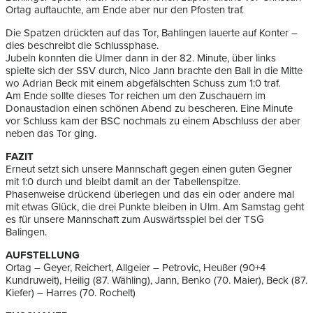
Ortag auftauchte, am Ende aber nur den Pfosten traf.
Die Spatzen drückten auf das Tor, Bahlingen lauerte auf Konter –
dies beschreibt die Schlussphase.
Jubeln konnten die Ulmer dann in der 82. Minute, über links
spielte sich der SSV durch, Nico Jann brachte den Ball in die Mitte
wo Adrian Beck mit einem abgefälschten Schuss zum 1:0 traf.
Am Ende sollte dieses Tor reichen um den Zuschauern im
Donaustadion einen schönen Abend zu bescheren. Eine Minute
vor Schluss kam der BSC nochmals zu einem Abschluss der aber
neben das Tor ging.
FAZIT
Erneut setzt sich unsere Mannschaft gegen einen guten Gegner
mit 1:0 durch und bleibt damit an der Tabellenspitze.
Phasenweise drückend überlegen und das ein oder andere mal
mit etwas Glück, die drei Punkte bleiben in Ulm. Am Samstag geht
es für unsere Mannschaft zum Auswärtsspiel bei der TSG
Balingen.
AUFSTELLUNG
Ortag – Geyer, Reichert, Allgeier – Petrovic, Heußer (90+4
Kundruweit), Heilig (87. Wähling), Jann, Benko (70. Maier), Beck (87.
Kiefer) – Harres (70. Rochelt)