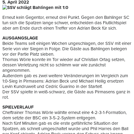
5. April 2022
Erneut kein Gegentor, erneut drei Punkt. Gegen den Bahlinger SC
tun sich die Spatzen lange schwer, entscheiden das Flutlichtspiel
aber am Ende durch einen Treffer von Adrian Beck für sich.
AUSGANGSLAGE
Beide Teams seit einigen Wochen ungeschlagen, der SSV mit einer
Serie von vier Siegen in Folge. Die Gäste aus Bahlingen belegen
vor der Partie Platz sieben.
Thomas Wörle konnte im Tor wieder auf Christian Ortag setzen,
dessen Verletzung nicht so schlimm war wie zunächst
angenommen.
Außerdem gab es zwei weitere Veränderungen im Vergleich zum
1:0-Sieg in Pirmasens: Adrian Beck und Michael Heilig ersetzen
Levin Kundruweit und Cedric Guarino in der Startelf.
Der SSV spielte in weiß-schwarz, die Gäste aus Pirmasens ganz in
rot.
SPIELVERLAUF
Cheftrainer Thomas Wörle wählte erneut eine 4-2-3-1-Formation,
dem setzte der BSC ein 3-5-2-System entgegen.
Nach fünf Minuten gab es die erste gefährliche Situation der
Spatzen, als schnell umgeschaltet wurde und Phil Harres den Ball