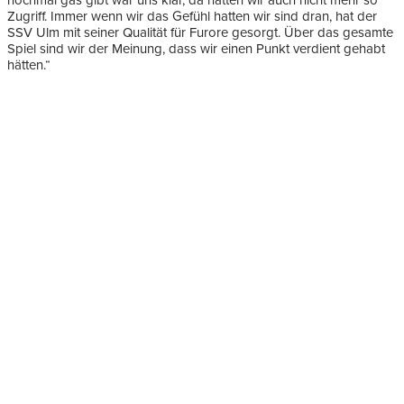
nochmal gas gibt war uns klar, da hatten wir auch nicht mehr so
Zugriff. Immer wenn wir das Gefühl hatten wir sind dran, hat der
SSV Ulm mit seiner Qualität für Furore gesorgt. Über das gesamte
Spiel sind wir der Meinung, dass wir einen Punkt verdient gehabt
hätten.“