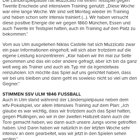
Die Länderspielpause hat Muzzicato mit einem Testspiel gegen
Twente Enschede und intensivem Training genutzt: „Diese Woche
war eine lange Woche. Wir sind seit Montag wieder im Training
und haben schon sehr intensiv trainiert (…). Wir haben versucht
diese positive Energie die wir gegen 1860 München, Essen und
auch Twente im Testspiel hatten, auch im Training auf den Platz zu
bekommen.“
Vom aus Ulm ausgeliehen Niklas Castelle hat sich Muzzicato zwar
ein paar Informationen eingeholt, will sich aber trotzdem auf die
eigene Leistung konzentrieren: „Klar haben wir ihn mal zur Seite
genommen und das ein oder andere gefragt, aber ich bin da ganz
weit weg als Trainer und auch als Typ mir da irgendetwas
reinzuholen. Ich möchte das Spiel auf uns gerichtet haben, dass
wir bei uns bleiben und dann geht es sowieso nicht so viel um den
Gegner.“
STIMMEN SSV ULM 1846 FUSSBALL
Auch in Ulm stand während der Länderspielpause neben dem
wfv-Pokalspiel, vor allem intensives Training auf dem Plan: „Ich
glaube es war wichtig, dass wir trotzdem auch das Spiel hatten,
gegen Pfullingen, wo wir in der zweiten Halbzeit dann auch die
Tore gemacht haben, wo dann auch unsere Jungs vorne getroffen
haben. Und Dann haben wir natürlich in der letzten Woche sehr
intensiv an dem gearbeitet, was wir jetzt in den Spielen sehen
wollen.“