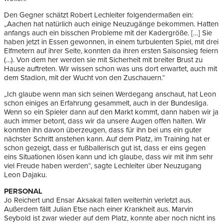
Den Gegner schätzt Robert Lechleiter folgendermaßen ein:
„Aachen hat natürlich auch einige Neuzugänge bekommen. Hatten
anfangs auch ein bisschen Probleme mit der Kadergröße. […] Sie
haben jetzt in Essen gewonnen, in einem turbulenten Spiel, mit drei
Elfmetern auf ihrer Seite, konnten da ihren ersten Saisonsieg feiern
(…). Von dem her werden sie mit Sicherheit mit breiter Brust zu
Hause auftreten. Wir wissen schon was uns dort erwartet, auch mit
dem Stadion, mit der Wucht von den Zuschauern.“
„Ich glaube wenn man sich seinen Werdegang anschaut, hat Leon
schon einiges an Erfahrung gesammelt, auch in der Bundesliga.
Wenn so ein Spieler dann auf den Markt kommt, dann haben wir ja
auch immer betont, dass wir da unsere Augen offen halten. Wir
konnten ihn davon überzeugen, dass für ihn bei uns ein guter
nächster Schritt anstehen kann. Auf dem Platz, im Training hat er
schon gezeigt, dass er fußballerisch gut ist, dass er eins gegen
eins Situationen lösen kann und ich glaube, dass wir mit ihm sehr
viel Freude haben werden“, sagte Lechleiter über Neuzugang
Leon Dajaku.
PERSONAL
Jo Reichert und Ensar Aksakal fallen weiterhin verletzt aus.
Außerdem fällt Julian Etse nach einer Krankheit aus. Marvin
Seybold ist zwar wieder auf dem Platz, konnte aber noch nicht ins