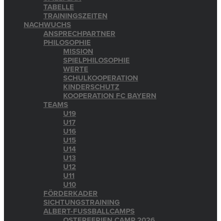
TABELLE
TRAININGSZEITEN
NACHWUCHS
ANSPRECHPARTNER
PHILOSOPHIE
MISSION
SPIELPHILOSOPHIE
WERTE
SCHULKOOPERATION
KINDERSCHUTZ
KOOPERATION FC BAYERN
TEAMS
U19
U17
U16
U15
U14
U13
U12
U11
U10
FÖRDERKADER
SICHTUNGSTRAINING
ALBERT-FUSSBALLCAMPS
OSTERFERIEN CAMP 2026