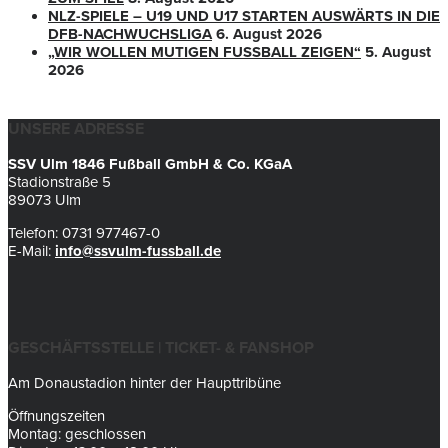
NLZ-SPIELE – U19 UND U17 STARTEN AUSWÄRTS IN DIE
DFB-NACHWUCHSLIGA
6. August 2026
„WIR WOLLEN MUTIGEN FUSSBALL ZEIGEN“
5. August
2026
UNSERE ADRESSE
SSV Ulm 1846 Fußball GmbH & Co. KGaA
Stadionstraße 5
89073 Ulm
Telefon: 0731 977467-0
E-Mail:
info@ssvulm-fussball.de
GESCHÄFTSSTELLE | TICKET- & FANSHOP
Am Donaustadion hinter der Haupttribüne
Öffnungszeiten
Montag: geschlossen