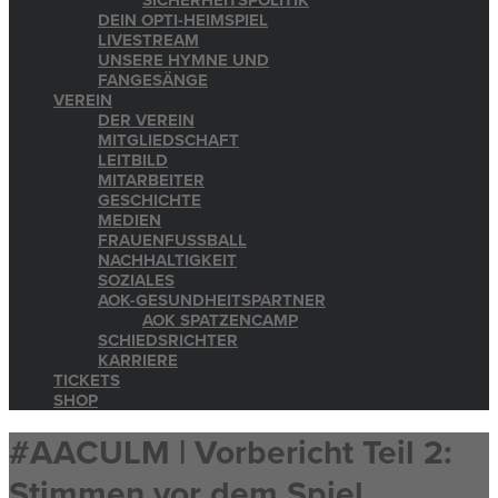
SICHERHEITSPOLITIK
DEIN OPTI-HEIMSPIEL
LIVESTREAM
UNSERE HYMNE UND
FANGESÄNGE
VEREIN
DER VEREIN
MITGLIEDSCHAFT
LEITBILD
MITARBEITER
GESCHICHTE
MEDIEN
FRAUENFUSSBALL
NACHHALTIGKEIT
SOZIALES
AOK-GESUNDHEITSPARTNER
AOK SPATZENCAMP
SCHIEDSRICHTER
KARRIERE
TICKETS
SHOP
#AACULM | Vorbericht Teil 2:
Stimmen vor dem Spiel