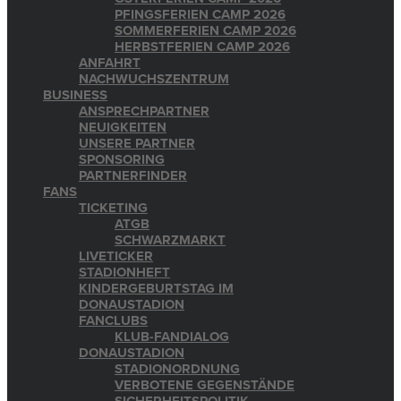
PFINGSFERIEN CAMP 2026
SOMMERFERIEN CAMP 2026
HERBSTFERIEN CAMP 2026
ANFAHRT
NACHWUCHSZENTRUM
BUSINESS
ANSPRECHPARTNER
NEUIGKEITEN
UNSERE PARTNER
SPONSORING
PARTNERFINDER
FANS
TICKETING
ATGB
SCHWARZMARKT
LIVETICKER
STADIONHEFT
KINDERGEBURTSTAG IM
DONAUSTADION
FANCLUBS
KLUB-FANDIALOG
DONAUSTADION
STADIONORDNUNG
VERBOTENE GEGENSTÄNDE