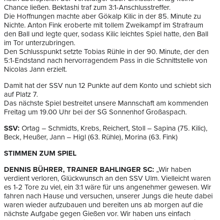
Chance ließen. Bektashi traf zum 3:1-Anschlusstreffer.
Die Hoffnungen machte aber Gökalp Kilic in der 85. Minute zu
Nichte. Anton Fink eroberte mit tollem Zweikampf im Strafraum
den Ball und legte quer, sodass Kilic leichtes Spiel hatte, den Ball
im Tor unterzubringen.
Den Schlusspunkt setzte Tobias Rühle in der 90. Minute, der den
5:1-Endstand nach hervorragendem Pass in die Schnittstelle von
Nicolas Jann erzielt.
Damit hat der SSV nun 12 Punkte auf dem Konto und schiebt sich
auf Platz 7.
Das nächste Spiel bestreitet unsere Mannschaft am kommenden
Freitag um 19.00 Uhr bei der SG Sonnenhof Großaspach.
SSV:
Ortag – Schmidts, Krebs, Reichert, Stoll – Sapina (75. Kilic),
Beck, Heußer, Jann – Higl (63. Rühle), Morina (63. Fink)
STIMMEN ZUM SPIEL
DENNIS BÜHRER, TRAINER BAHLINGER SC:
„Wir haben
verdient verloren, Glückwunsch an den SSV Ulm. Vielleicht waren
es 1-2 Tore zu viel, ein 3:1 wäre für uns angenehmer gewesen. Wir
fahren nach Hause und versuchen, unserer Jungs die heute dabei
waren wieder aufzubauen und bereiten uns ab morgen auf die
nächste Aufgabe gegen Gießen vor. Wir haben uns einfach