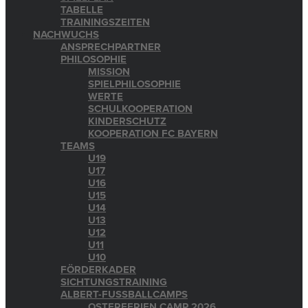
TABELLE
TRAININGSZEITEN
NACHWUCHS
ANSPRECHPARTNER
PHILOSOPHIE
MISSION
SPIELPHILOSOPHIE
WERTE
SCHULKOOPERATION
KINDERSCHUTZ
KOOPERATION FC BAYERN
TEAMS
U19
U17
U16
U15
U14
U13
U12
U11
U10
FÖRDERKADER
SICHTUNGSTRAINING
ALBERT-FUSSBALLCAMPS
OSTERFERIEN CAMP 2026