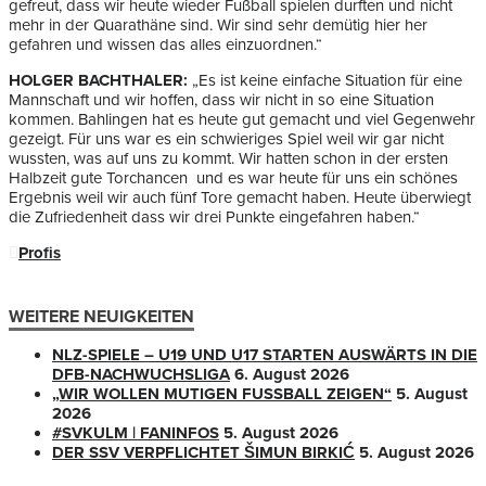
gefreut, dass wir heute wieder Fußball spielen durften und nicht
mehr in der Quarathäne sind. Wir sind sehr demütig hier her
gefahren und wissen das alles einzuordnen.“
HOLGER BACHTHALER:
„Es ist keine einfache Situation für eine
Mannschaft und wir hoffen, dass wir nicht in so eine Situation
kommen. Bahlingen hat es heute gut gemacht und viel Gegenwehr
gezeigt. Für uns war es ein schwieriges Spiel weil wir gar nicht
wussten, was auf uns zu kommt. Wir hatten schon in der ersten
Halbzeit gute Torchancen und es war heute für uns ein schönes
Ergebnis weil wir auch fünf Tore gemacht haben. Heute überwiegt
die Zufriedenheit dass wir drei Punkte eingefahren haben.“
Profis
WEITERE NEUIGKEITEN
NLZ-SPIELE – U19 UND U17 STARTEN AUSWÄRTS IN DIE
DFB-NACHWUCHSLIGA
6. August 2026
„WIR WOLLEN MUTIGEN FUSSBALL ZEIGEN“
5. August
2026
#SVKULM | FANINFOS
5. August 2026
DER SSV VERPFLICHTET ŠIMUN BIRKIĆ
5. August 2026