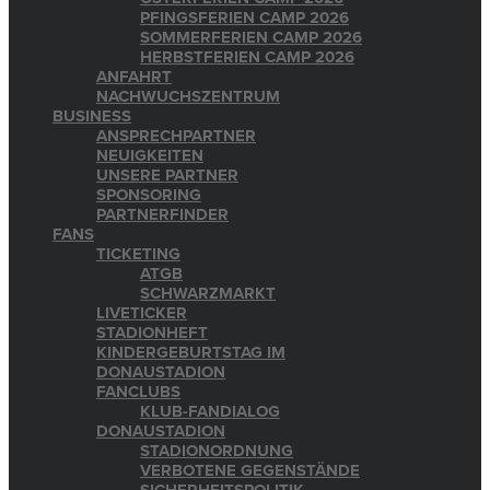
PFINGSFERIEN CAMP 2026
SOMMERFERIEN CAMP 2026
HERBSTFERIEN CAMP 2026
ANFAHRT
NACHWUCHSZENTRUM
BUSINESS
ANSPRECHPARTNER
NEUIGKEITEN
UNSERE PARTNER
SPONSORING
PARTNERFINDER
FANS
TICKETING
ATGB
SCHWARZMARKT
LIVETICKER
STADIONHEFT
KINDERGEBURTSTAG IM
DONAUSTADION
FANCLUBS
KLUB-FANDIALOG
DONAUSTADION
STADIONORDNUNG
VERBOTENE GEGENSTÄNDE