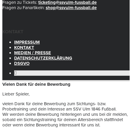
Fragen zu Tickets:
ticketing@ssvulm-fussball.de
Fragen zu Fanartikeln:
shop@ssvulm-fussball.de
KONTAKT
IMPRESSUM
KONTAKT
MEDIEN / PRESSE
DATENSCHUTZERKLÄRUNG
DSGVO
Vielen Dank für deine Bewerbung
Lieber Spieler,
vielen Dank für deine Bewerbung zum Sichtungs- bzw.
Probetraining und dein Interesse am SSV Ulm 1846 Fußball.
Wir werden deine Bewerbung hinterlegen und uns bei dir melden,
sobald ein Sichtungstraining für deinen Altersbereich stattfindet
oder wenn deine Bewerbung interessant für uns ist.