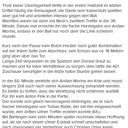
Trotz klarer Überlegenheit fehlte in der ersten Halbzeit im letzten
Drittel häufig die Genauigkeit, die Gäste vom Kaiserstuhl spielten
aber gut mit und arbeiteten intensiv gegen den Ball.
Machtlos waren sie dann bei Beck’s zweitem Treffer in der 39.
Minute. Dieses mal erreichte ihn die flache Hereingabe von Ardian
Morina, sodass er den Ball nur noch über die Linie schieben
musste.
Kurz nach der Pause kam Robin Heußer nach guter Kombination
auf der linken Seite zum Abschluss, sein Schuss aus ca. 18 Metern
ging aber über das Tor.
Lange Zeit verpassten es die Spatzen den Deckel drauf zu
machen und für klare Verhältnisse zu sorgen, dies hätte die 421
Zuschauer beruhigter in die letzte halbe Stunde gehen lassen.
In der 60. Minute verletzte sich Ardian Morina am Knie und musst
längere Zeit auch nach seiner Auswechslung behandelt werden.
Es bleibt zu hoffen, dass die Verletzung nicht schlimmer ausfällt.
Für ihn kam Anton Fink in die Partie.
Der konnte sich gleich hervorragend einbringen, als er nach
flacher Hereingabe von Tobias Rühle, der mit ihm eingewechselt
wurde, den dritten Ulmer Treffer erzielen konnte (65.).
Bei Bahlingen kam zehn Minuten später nochmals etwas Hoffnung
auf, als sie nach einem Ulmer Eckball schnell umschalteten und
nach überspielen der Verteidiger auch Christian Ortag keine