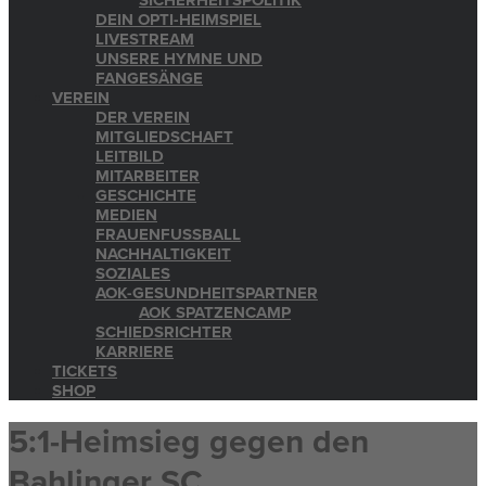
SICHERHEITSPOLITIK
DEIN OPTI-HEIMSPIEL
LIVESTREAM
UNSERE HYMNE UND
FANGESÄNGE
VEREIN
DER VEREIN
MITGLIEDSCHAFT
LEITBILD
MITARBEITER
GESCHICHTE
MEDIEN
FRAUENFUSSBALL
NACHHALTIGKEIT
SOZIALES
AOK-GESUNDHEITSPARTNER
AOK SPATZENCAMP
SCHIEDSRICHTER
KARRIERE
TICKETS
SHOP
5:1-Heimsieg gegen den
Bahlinger SC