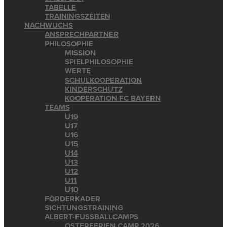
TABELLE
TRAININGSZEITEN
NACHWUCHS
ANSPRECHPARTNER
PHILOSOPHIE
MISSION
SPIELPHILOSOPHIE
WERTE
SCHULKOOPERATION
KINDERSCHUTZ
KOOPERATION FC BAYERN
TEAMS
U19
U17
U16
U15
U14
U13
U12
U11
U10
FÖRDERKADER
SICHTUNGSTRAINING
ALBERT-FUSSBALLCAMPS
OSTERFERIEN CAMP 2026