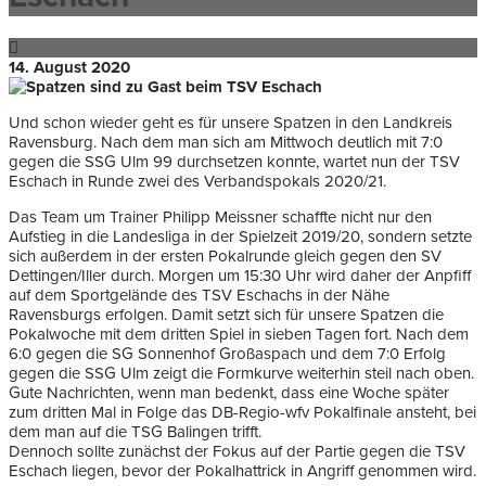
14. August 2020
Und schon wieder geht es für unsere Spatzen in den Landkreis
Ravensburg. Nach dem man sich am Mittwoch deutlich mit 7:0
gegen die SSG Ulm 99 durchsetzen konnte, wartet nun der TSV
Eschach in Runde zwei des Verbandspokals 2020/21.
Das Team um Trainer Philipp Meissner schaffte nicht nur den
Aufstieg in die Landesliga in der Spielzeit 2019/20, sondern setzte
sich außerdem in der ersten Pokalrunde gleich gegen den SV
Dettingen/Iller durch. Morgen um 15:30 Uhr wird daher der Anpfiff
auf dem Sportgelände des TSV Eschachs in der Nähe
Ravensburgs erfolgen. Damit setzt sich für unsere Spatzen die
Pokalwoche mit dem dritten Spiel in sieben Tagen fort. Nach dem
6:0 gegen die SG Sonnenhof Großaspach und dem 7:0 Erfolg
gegen die SSG Ulm zeigt die Formkurve weiterhin steil nach oben.
Gute Nachrichten, wenn man bedenkt, dass eine Woche später
zum dritten Mal in Folge das DB-Regio-wfv Pokalfinale ansteht, bei
dem man auf die TSG Balingen trifft.
Dennoch sollte zunächst der Fokus auf der Partie gegen die TSV
Eschach liegen, bevor der Pokalhattrick in Angriff genommen wird.