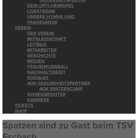
SICHERHEITSPOLITIK
DEIN OPTI-HEIMSPIEL
LIVESTREAM
UNSERE HYMNE UND
FANGESÄNGE
VEREIN
DER VEREIN
MITGLIEDSCHAFT
LEITBILD
MITARBEITER
GESCHICHTE
MEDIEN
FRAUENFUSSBALL
NACHHALTIGKEIT
SOZIALES
AOK-GESUNDHEITSPARTNER
AOK SPATZENCAMP
SCHIEDSRICHTER
KARRIERE
TICKETS
SHOP
Spatzen sind zu Gast beim TSV
Eschach