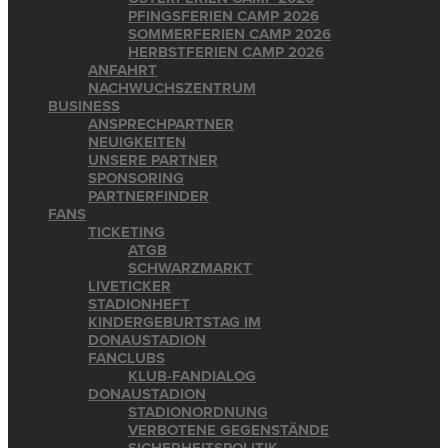
PFINGSFERIEN CAMP 2026
SOMMERFERIEN CAMP 2026
HERBSTFERIEN CAMP 2026
ANFAHRT
NACHWUCHSZENTRUM
BUSINESS
ANSPRECHPARTNER
NEUIGKEITEN
UNSERE PARTNER
SPONSORING
PARTNERFINDER
FANS
TICKETING
ATGB
SCHWARZMARKT
LIVETICKER
STADIONHEFT
KINDERGEBURTSTAG IM
DONAUSTADION
FANCLUBS
KLUB-FANDIALOG
DONAUSTADION
STADIONORDNUNG
VERBOTENE GEGENSTÄNDE