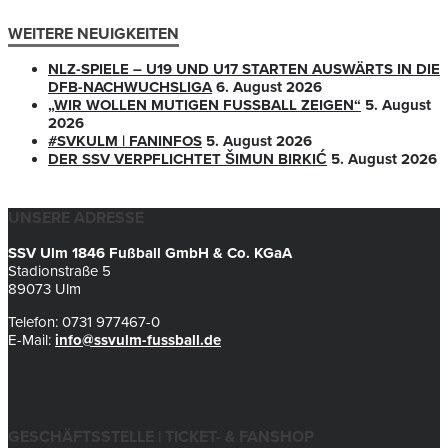
WEITERE NEUIGKEITEN
NLZ-SPIELE – U19 UND U17 STARTEN AUSWÄRTS IN DIE
DFB-NACHWUCHSLIGA
6. August 2026
„WIR WOLLEN MUTIGEN FUSSBALL ZEIGEN“
5. August
2026
#SVKULM | FANINFOS
5. August 2026
DER SSV VERPFLICHTET ŠIMUN BIRKIĆ
5. August 2026
UNSERE ADRESSE
SSV Ulm 1846 Fußball GmbH & Co. KGaA
Stadionstraße 5
89073 Ulm
Telefon: 0731 977467-0
E-Mail:
info@ssvulm-fussball.de
GESCHÄFTSSTELLE | TICKET- & FANSHOP