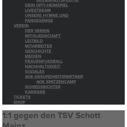
SICHERHEITSPOLITIK
DEIN OPTI-HEIMSPIEL
LIVESTREAM
UNSERE HYMNE UND
FANGESÄNGE
VEREIN
DER VEREIN
MITGLIEDSCHAFT
LEITBILD
MITARBEITER
GESCHICHTE
MEDIEN
FRAUENFUSSBALL
NACHHALTIGKEIT
SOZIALES
AOK-GESUNDHEITSPARTNER
AOK SPATZENCAMP
SCHIEDSRICHTER
KARRIERE
TICKETS
SHOP
1:1 gegen den TSV Schott
Mainz