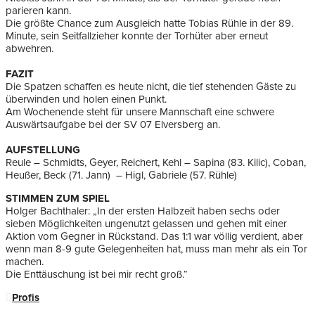
parieren kann.
Die größte Chance zum Ausgleich hatte Tobias Rühle in der 89.
Minute, sein Seitfallzieher konnte der Torhüter aber erneut
abwehren.
FAZIT
Die Spatzen schaffen es heute nicht, die tief stehenden Gäste zu
überwinden und holen einen Punkt.
Am Wochenende steht für unsere Mannschaft eine schwere
Auswärtsaufgabe bei der SV 07 Elversberg an.
AUFSTELLUNG
Reule – Schmidts, Geyer, Reichert, Kehl – Sapina (83. Kilic), Coban,
Heußer, Beck (71. Jann) – Higl, Gabriele (57. Rühle)
STIMMEN ZUM SPIEL
Holger Bachthaler: „In der ersten Halbzeit haben sechs oder
sieben Möglichkeiten ungenutzt gelassen und gehen mit einer
Aktion vom Gegner in Rückstand. Das 1:1 war völlig verdient, aber
wenn man 8-9 gute Gelegenheiten hat, muss man mehr als ein Tor
machen.
Die Enttäuschung ist bei mir recht groß.“
Profis