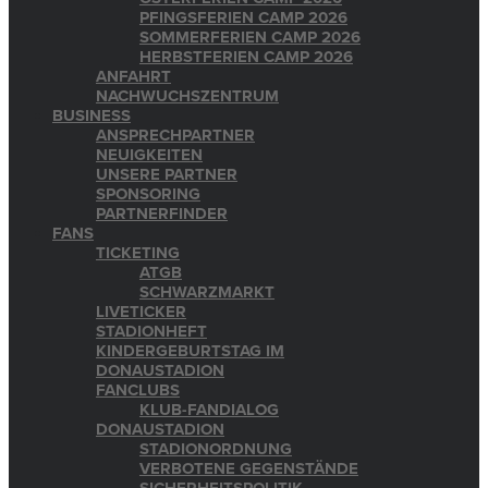
PFINGSFERIEN CAMP 2026
SOMMERFERIEN CAMP 2026
HERBSTFERIEN CAMP 2026
ANFAHRT
NACHWUCHSZENTRUM
BUSINESS
ANSPRECHPARTNER
NEUIGKEITEN
UNSERE PARTNER
SPONSORING
PARTNERFINDER
FANS
TICKETING
ATGB
SCHWARZMARKT
LIVETICKER
STADIONHEFT
KINDERGEBURTSTAG IM
DONAUSTADION
FANCLUBS
KLUB-FANDIALOG
DONAUSTADION
STADIONORDNUNG
VERBOTENE GEGENSTÄNDE