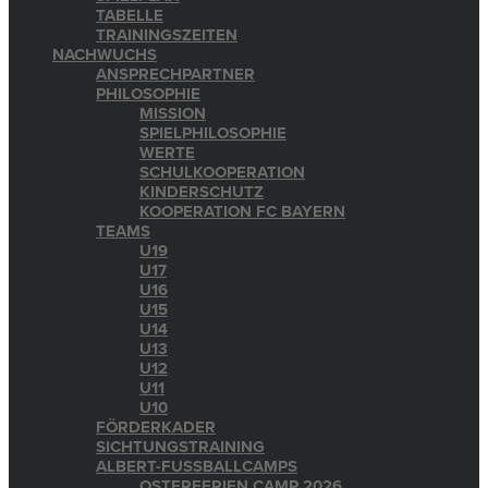
TABELLE
TRAININGSZEITEN
NACHWUCHS
ANSPRECHPARTNER
PHILOSOPHIE
MISSION
SPIELPHILOSOPHIE
WERTE
SCHULKOOPERATION
KINDERSCHUTZ
KOOPERATION FC BAYERN
TEAMS
U19
U17
U16
U15
U14
U13
U12
U11
U10
FÖRDERKADER
SICHTUNGSTRAINING
ALBERT-FUSSBALLCAMPS
OSTERFERIEN CAMP 2026