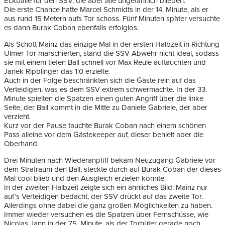
Eckbälle für den SSV, die aber alle ungefährlich blieben.
Die erste Chance hatte Marcel Schmidts in der 14. Minute, als er
aus rund 15 Metern aufs Tor schoss. Fünf Minuten später versuchte
es dann Burak Coban ebenfalls erfolglos.
Als Schott Mainz das einzige Mal in der ersten Halbzeit in Richtung
Ulmer Tor marschierten, stand die SSV-Abwehr nicht ideal, sodass
sie mit einem tiefen Ball schnell vor Max Reule auftauchten und
Janek Ripplinger das 1:0 erzielte.
Auch in der Folge beschränkten sich die Gäste rein auf das
Verteidigen, was es dem SSV extrem schwermachte. In der 33.
Minute spielten die Spatzen einen guten Angriff über die linke
Seite, der Ball kommt in die Mitte zu Daniele Gabriele, der aber
verzieht.
Kurz vor der Pause tauchte Burak Coban nach einem schönen
Pass alleine vor dem Gästekeeper auf, dieser behielt aber die
Oberhand.
Drei Minuten nach Wiederanpfiff bekam Neuzugang Gabriele vor
dem Strafraum den Ball, steckte durch auf Burak Coban der dieses
Mal cool blieb und den Ausgleich erzielen konnte.
In der zweiten Halbzeit zeigte sich ein ähnliches Bild: Mainz nur
auf’s Verteidigen bedacht, der SSV drückt auf das zweite Tor.
Allerdings ohne dabei die ganz großen Möglichkeiten zu haben.
Immer wieder versuchen es die Spatzen über Fernschüsse, wie
Nicolas Jann in der 75. Minute, als der Torhüter gerade noch