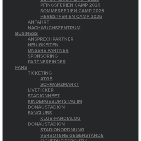
PFINGSFERIEN CAMP 2026
SOMMERFERIEN CAMP 2026
HERBSTFERIEN CAMP 2026
ANFAHRT
NACHWUCHSZENTRUM
BUSINESS
ANSPRECHPARTNER
NEUIGKEITEN
UNSERE PARTNER
SPONSORING
PARTNERFINDER
FANS
TICKETING
ATGB
SCHWARZMARKT
LIVETICKER
STADIONHEFT
KINDERGEBURTSTAG IM
DONAUSTADION
FANCLUBS
KLUB-FANDIALOG
DONAUSTADION
STADIONORDNUNG
VERBOTENE GEGENSTÄNDE