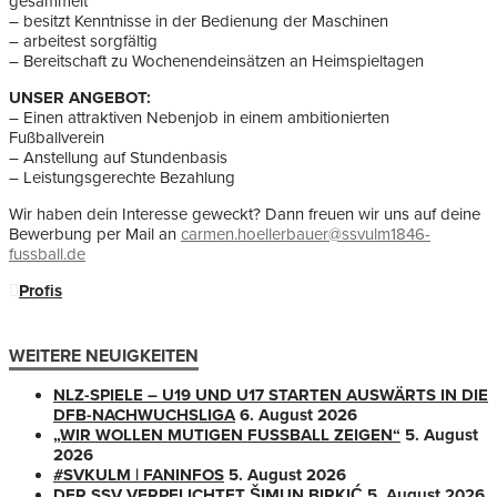
gesammelt
– besitzt Kenntnisse in der Bedienung der Maschinen
– arbeitest sorgfältig
– Bereitschaft zu Wochenendeinsätzen an Heimspieltagen
UNSER ANGEBOT:
– Einen attraktiven Nebenjob in einem ambitionierten
Fußballverein
– Anstellung auf Stundenbasis
– Leistungsgerechte Bezahlung
Wir haben dein Interesse geweckt? Dann freuen wir uns auf deine
Bewerbung per Mail an
carmen.hoellerbauer@ssvulm1846-
fussball.de
Profis
WEITERE NEUIGKEITEN
NLZ-SPIELE – U19 UND U17 STARTEN AUSWÄRTS IN DIE
DFB-NACHWUCHSLIGA
6. August 2026
„WIR WOLLEN MUTIGEN FUSSBALL ZEIGEN“
5. August
2026
#SVKULM | FANINFOS
5. August 2026
DER SSV VERPFLICHTET ŠIMUN BIRKIĆ
5. August 2026