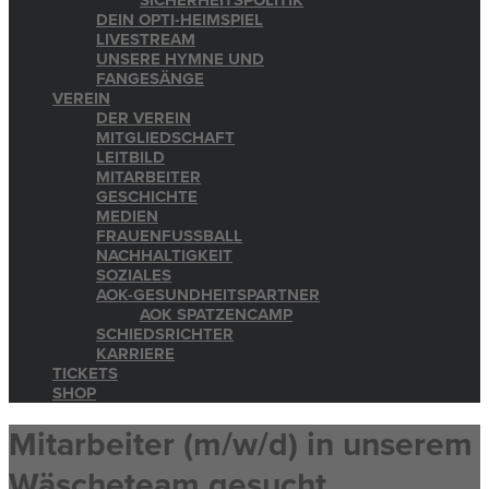
SICHERHEITSPOLITIK
DEIN OPTI-HEIMSPIEL
LIVESTREAM
UNSERE HYMNE UND
FANGESÄNGE
VEREIN
DER VEREIN
MITGLIEDSCHAFT
LEITBILD
MITARBEITER
GESCHICHTE
MEDIEN
FRAUENFUSSBALL
NACHHALTIGKEIT
SOZIALES
AOK-GESUNDHEITSPARTNER
AOK SPATZENCAMP
SCHIEDSRICHTER
KARRIERE
TICKETS
SHOP
Mitarbeiter (m/w/d) in unserem
Wäscheteam gesucht