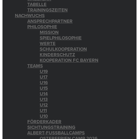
TABELLE
TRAININGSZEITEN
NACHWUCHS
ANSPRECHPARTNER
PHILOSOPHIE
MISSION
SPIELPHILOSOPHIE
WERTE
SCHULKOOPERATION
KINDERSCHUTZ
KOOPERATION FC BAYERN
TEAMS
U19
U17
U16
U15
U14
U13
U12
U11
U10
FÖRDERKADER
SICHTUNGSTRAINING
ALBERT-FUSSBALLCAMPS
OSTERFERIEN CAMP 2026