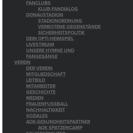
FANCLUBS
KLUB-FANDIALOG
DONAUSTADION
STADIONORDNUNG
VERBOTENE GEGENSTÄNDE
SICHERHEITSPOLITIK
DEIN OPTI-HEIMSPIEL
LIVESTREAM
UNSERE HYMNE UND
FANGESÄNGE
VEREIN
DER VEREIN
MITGLIEDSCHAFT
LEITBILD
MITARBEITER
GESCHICHTE
MEDIEN
FRAUENFUSSBALL
NACHHALTIGKEIT
SOZIALES
AOK-GESUNDHEITSPARTNER
AOK SPATZENCAMP