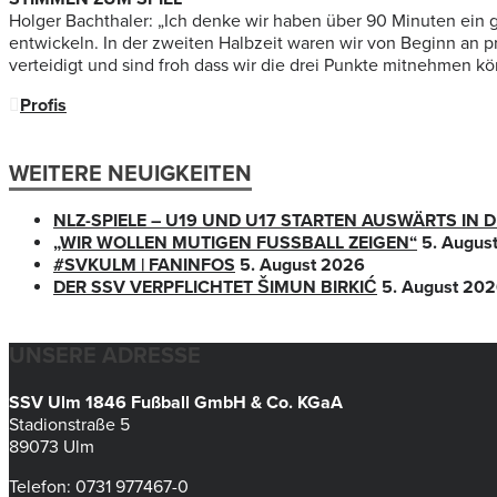
Holger Bachthaler: „Ich denke wir haben über 90 Minuten ein g
entwickeln. In der zweiten Halbzeit waren wir von Beginn an 
verteidigt und sind froh dass wir die drei Punkte mitnehmen k
Profis
WEITERE NEUIGKEITEN
NLZ-SPIELE – U19 UND U17 STARTEN AUSWÄRTS IN
„WIR WOLLEN MUTIGEN FUSSBALL ZEIGEN“
5. Augus
#SVKULM | FANINFOS
5. August 2026
DER SSV VERPFLICHTET ŠIMUN BIRKIĆ
5. August 20
UNSERE ADRESSE
SSV Ulm 1846 Fußball GmbH & Co. KGaA
Stadionstraße 5
89073 Ulm
Telefon: 0731 977467-0