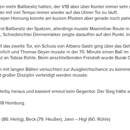
en mehr Ballbesitz hatten, der VfB aber über Konter immer sehr 
er mit viel Tempo immer wieder auf das Ulmer Tor zu läuft.
 Keeper Hornung konnte am kurzen Pfosten aber gerade noch pari
 Ballbesitz der Spatzen, allerdings musste Maximilian Reule in 
 Schiedsrichter Dennemärker zeigte daraufhin auf den Punkt. I
uf das zweite Tor, ein Schuss von Albano Gashi ging über das Ge
ährlich und Thomas Geyer musste in der 70. Minute einen Ball im
Foul an Tobias Rühle. Beim anschließenden Freistoß wurde Bura
r mit langen Bällen versuchten zur Ausgleichschance zu kommen
 großer Disziplin verteidigt werden musste.
erby heraus und kassiert erneut kein Gegentor. Der Sieg hätte 
 08 Homburg.
(86. Heilig), Beck (79. Heußer), Jann – Higl (60. Rühle)