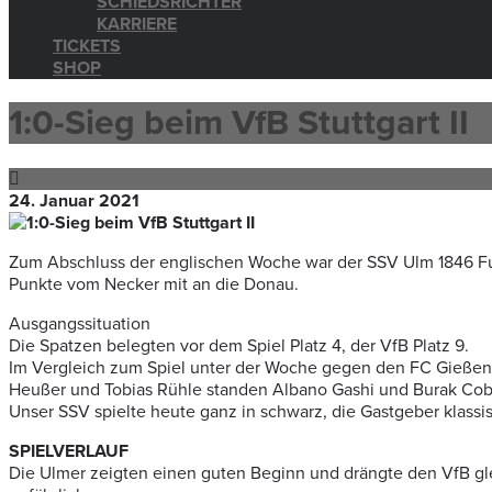
SCHIEDSRICHTER
KARRIERE
TICKETS
SHOP
1:0-Sieg beim VfB Stuttgart II
24. Januar 2021
Zum Abschluss der englischen Woche war der SSV Ulm 1846 Fußb
Punkte vom Necker mit an die Donau.
Ausgangssituation
Die Spatzen belegten vor dem Spiel Platz 4, der VfB Platz 9.
Im Vergleich zum Spiel unter der Woche gegen den FC Gießen h
Heußer und Tobias Rühle standen Albano Gashi und Burak Coban
Unser SSV spielte heute ganz in schwarz, die Gastgeber klassis
SPIELVERLAUF
Die Ulmer zeigten einen guten Beginn und drängte den VfB gleic