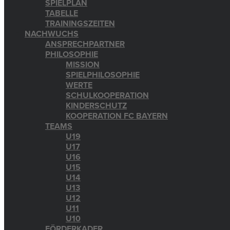
SPIELPLAN
TABELLE
TRAININGSZEITEN
NACHWUCHS
ANSPRECHPARTNER
PHILOSOPHIE
MISSION
SPIELPHILOSOPHIE
WERTE
SCHULKOOPERATION
KINDERSCHUTZ
KOOPERATION FC BAYERN
TEAMS
U19
U17
U16
U15
U14
U13
U12
U11
U10
FÖRDERKADER