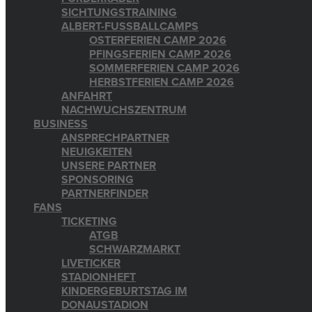
SICHTUNGSTRAINING
ALBERT-FUSSBALLCAMPS
OSTERFERIEN CAMP 2026
PFINGSFERIEN CAMP 2026
SOMMERFERIEN CAMP 2026
HERBSTFERIEN CAMP 2026
ANFAHRT
NACHWUCHSZENTRUM
BUSINESS
ANSPRECHPARTNER
NEUIGKEITEN
UNSERE PARTNER
SPONSORING
PARTNERFINDER
FANS
TICKETING
ATGB
SCHWARZMARKT
LIVETICKER
STADIONHEFT
KINDERGEBURTSTAG IM
DONAUSTADION