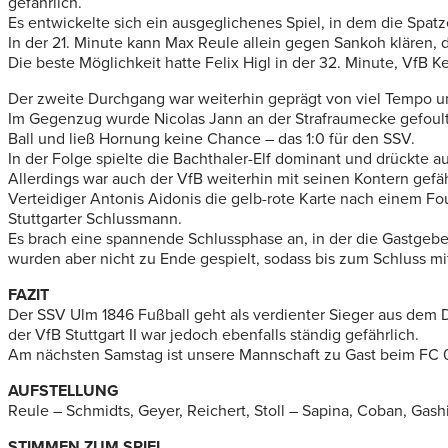
gefährlich.
Es entwickelte sich ein ausgeglichenes Spiel, in dem die Spatz
In der 21. Minute kann Max Reule allein gegen Sankoh klären, d
Die beste Möglichkeit hatte Felix Higl in der 32. Minute, VfB
Der zweite Durchgang war weiterhin geprägt von viel Tempo und
Im Gegenzug wurde Nicolas Jann an der Strafraumecke gefoult,
Ball und ließ Hornung keine Chance – das 1:0 für den SSV.
In der Folge spielte die Bachthaler-Elf dominant und drückte a
Allerdings war auch der VfB weiterhin mit seinen Kontern gef
Verteidiger Antonis Aidonis die gelb-rote Karte nach einem 
Stuttgarter Schlussmann.
Es brach eine spannende Schlussphase an, in der die Gastgebe
wurden aber nicht zu Ende gespielt, sodass bis zum Schluss mit
FAZIT
Der SSV Ulm 1846 Fußball geht als verdienter Sieger aus dem D
der VfB Stuttgart II war jedoch ebenfalls ständig gefährlich.
Am nächsten Samstag ist unsere Mannschaft zu Gast beim FC
AUFSTELLUNG
Reule – Schmidts, Geyer, Reichert, Stoll – Sapina, Coban, Gashi 
STIMMEN ZUM SPIEL