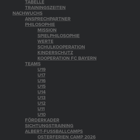
TABELLE
TRAININGSZEITEN
NACHWUCHS
ANSPRECHPARTNER
PHILOSOPHIE
MISSION
SPIELPHILOSOPHIE
WERTE
SCHULKOOPERATION
KINDERSCHUTZ
KOOPERATION FC BAYERN
TEAMS
U19
U17
U16
U15
U14
U13
U12
U11
U10
FÖRDERKADER
SICHTUNGSTRAINING
ALBERT-FUSSBALLCAMPS
OSTERFERIEN CAMP 2026