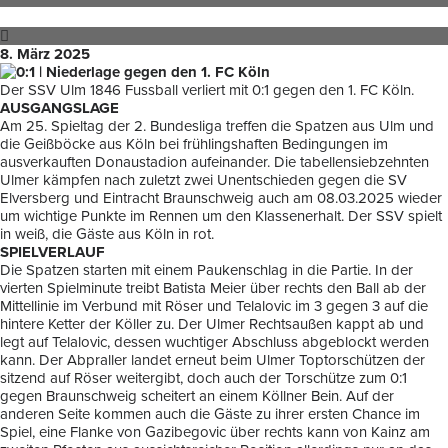
8. März 2025
Der SSV Ulm 1846 Fussball verliert mit 0:1 gegen den 1. FC Köln.
AUSGANGSLAGE
Am 25. Spieltag der 2. Bundesliga treffen die Spatzen aus Ulm und
die Geißböcke aus Köln bei frühlingshaften Bedingungen im
ausverkauften Donaustadion aufeinander. Die tabellensiebzehnten
Ulmer kämpfen nach zuletzt zwei Unentschieden gegen die SV
Elversberg und Eintracht Braunschweig auch am 08.03.2025 wieder
um wichtige Punkte im Rennen um den Klassenerhalt. Der SSV spielt
in weiß, die Gäste aus Köln in rot.
SPIELVERLAUF
Die Spatzen starten mit einem Paukenschlag in die Partie. In der
vierten Spielminute treibt Batista Meier über rechts den Ball ab der
Mittellinie im Verbund mit Röser und Telalovic im 3 gegen 3 auf die
hintere Ketter der Köller zu. Der Ulmer Rechtsaußen kappt ab und
legt auf Telalovic, dessen wuchtiger Abschluss abgeblockt werden
kann. Der Abpraller landet erneut beim Ulmer Toptorschützen der
sitzend auf Röser weitergibt, doch auch der Torschütze zum 0:1
gegen Braunschweig scheitert an einem Köllner Bein. Auf der
anderen Seite kommen auch die Gäste zu ihrer ersten Chance im
Spiel, eine Flanke von Gazibegovic über rechts kann von Kainz am