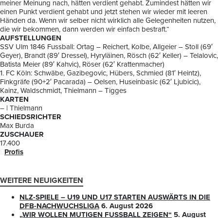
meiner Meinung nach, hätten verdient gehabt. Zumindest hätten wir
einen Punkt verdient gehabt und jetzt stehen wir wieder mit leeren
Händen da. Wenn wir selber nicht wirklich alle Gelegenheiten nutzen,
die wir bekommen, dann werden wir einfach bestraft.“
AUFSTELLUNGEN
SSV Ulm 1846 Fussball: Ortag – Reichert, Kolbe, Allgeier – Stoll (69′
Geyer), Brandt (89′ Dressel), Hyryläinen, Rösch (62′ Keller) – Telalovic,
Batista Meier (89′ Kahvic), Röser (62′ Krattenmacher)
1. FC Köln: Schwäbe, Gazibegovic, Hübers, Schmied (81′ Heintz),
Finkgräfe (90+2′ Pacarada) – Oelsen, Huseinbasic (62′ Ljubicic),
Kainz, Waldschmidt, Thielmann – Tigges
KARTEN
– | Thielmann
SCHIEDSRICHTER
Max Burda
ZUSCHAUER
17.400
Profis
WEITERE NEUIGKEITEN
NLZ-SPIELE – U19 UND U17 STARTEN AUSWÄRTS IN DIE
DFB-NACHWUCHSLIGA
6. August 2026
„WIR WOLLEN MUTIGEN FUSSBALL ZEIGEN“
5. August