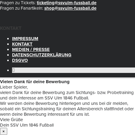
Fragen zu Tickets:
ticketing@ssvulm-fussball.de
Fragen zu Fanartikeln:
shop@ssvulm-fussball.de
KONTAKT
IMPRESSUM
KONTAKT
MEDIEN / PRESSE
DATENSCHUTZERKLÄRUNG
DSGVO
Vielen Dank für deine Bewerbung
Lieber Spieler,
vielen Dank für deine Bewerbung zum Sichtungs- bzw. Probetraining
und dein Interesse am SSV Ulm 1846 Fußball.
Wir werden deine Bewerbung hinterlegen und uns bei dir melden,
sobald ein Sichtungstraining für deinen Altersbereich stattfindet oder
wenn deine Bewerbung interessant für uns ist.
Viele Grüße
Dein SSV Ulm 1846 Fußball
×