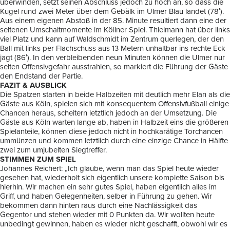
überwinden, setzt seinen Abschluss jedoch zu hoch an, so dass die
Kugel rund zwei Meter über dem Gebälk im Ulmer Blau landet (78′).
Aus einem eigenen Abstoß in der 85. Minute resultiert dann eine der
seltenen Umschaltmomente im Köllner Spiel. Thielmann hat über links
viel Platz und kann auf Waldschmidt im Zentrum querlegen, der den
Ball mit links per Flachschuss aus 13 Metern unhaltbar ins rechte Eck
jagt (86′). In den verbleibenden neun Minuten können die Ulmer nur
selten Offensivgefahr ausstrahlen, so markiert die Führung der Gäste
den Endstand der Partie.
FAZIT & AUSBLICK
Die Spatzen starten in beide Halbzeiten mit deutlich mehr Elan als die
Gäste aus Köln, spielen sich mit konsequentem Offensivfußball einige
Chancen heraus, scheitern letztlich jedoch an der Umsetzung. Die
Gäste aus Köln warten lange ab, haben in Halbzeit eins die größeren
Spielanteile, können diese jedoch nicht in hochkarätige Torchancen
ummünzen und kommen letztlich durch eine einzige Chance in Hälfte
zwei zum umjubelten Siegtreffer.
STIMMEN ZUM SPIEL
Johannes Reichert: „Ich glaube, wenn man das Spiel heute wieder
gesehen hat, wiederholt sich eigentlich unsere komplette Saison bis
hierhin. Wir machen ein sehr gutes Spiel, haben eigentlich alles im
Griff, und haben Gelegenheiten, selber in Führung zu gehen. Wir
bekommen dann hinten raus durch eine Nachlässigkeit das
Gegentor und stehen wieder mit 0 Punkten da. Wir wollten heute
unbedingt gewinnen, haben es wieder nicht geschafft, obwohl wir es