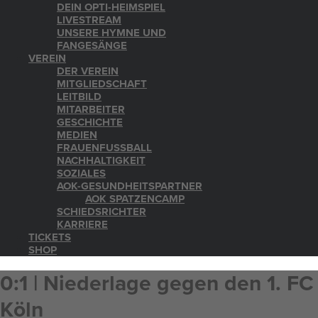
DEIN OPTI-HEIMSPIEL
LIVESTREAM
UNSERE HYMNE UND
FANGESÄNGE
VEREIN
DER VEREIN
MITGLIEDSCHAFT
LEITBILD
MITARBEITER
GESCHICHTE
MEDIEN
FRAUENFUSSBALL
NACHHALTIGKEIT
SOZIALES
AOK-GESUNDHEITSPARTNER
AOK SPATZENCAMP
SCHIEDSRICHTER
KARRIERE
TICKETS
SHOP
0:1 | Niederlage gegen den 1. FC
Köln