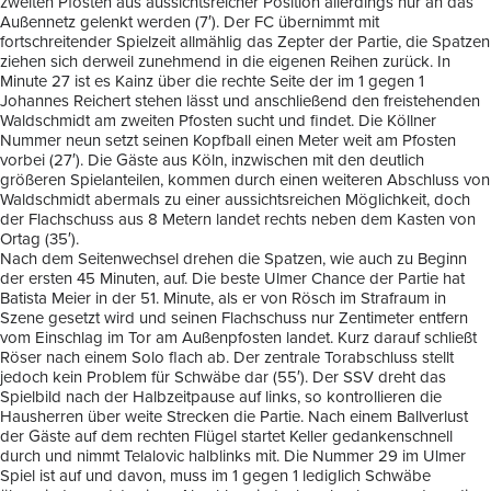
zweiten Pfosten aus aussichtsreicher Position allerdings nur an das
Außennetz gelenkt werden (7′). Der FC übernimmt mit
fortschreitender Spielzeit allmählig das Zepter der Partie, die Spatzen
ziehen sich derweil zunehmend in die eigenen Reihen zurück. In
Minute 27 ist es Kainz über die rechte Seite der im 1 gegen 1
Johannes Reichert stehen lässt und anschließend den freistehenden
Waldschmidt am zweiten Pfosten sucht und findet. Die Köllner
Nummer neun setzt seinen Kopfball einen Meter weit am Pfosten
vorbei (27′). Die Gäste aus Köln, inzwischen mit den deutlich
größeren Spielanteilen, kommen durch einen weiteren Abschluss von
Waldschmidt abermals zu einer aussichtsreichen Möglichkeit, doch
der Flachschuss aus 8 Metern landet rechts neben dem Kasten von
Ortag (35′).
Nach dem Seitenwechsel drehen die Spatzen, wie auch zu Beginn
der ersten 45 Minuten, auf. Die beste Ulmer Chance der Partie hat
Batista Meier in der 51. Minute, als er von Rösch im Strafraum in
Szene gesetzt wird und seinen Flachschuss nur Zentimeter entfern
vom Einschlag im Tor am Außenpfosten landet. Kurz darauf schließt
Röser nach einem Solo flach ab. Der zentrale Torabschluss stellt
jedoch kein Problem für Schwäbe dar (55′). Der SSV dreht das
Spielbild nach der Halbzeitpause auf links, so kontrollieren die
Hausherren über weite Strecken die Partie. Nach einem Ballverlust
der Gäste auf dem rechten Flügel startet Keller gedankenschnell
durch und nimmt Telalovic halblinks mit. Die Nummer 29 im Ulmer
Spiel ist auf und davon, muss im 1 gegen 1 lediglich Schwäbe