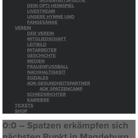
SICHERHEITSPOLITIK
DEIN OPTI-HEIMSPIEL
LIVESTREAM
UNSERE HYMNE UND
FANGESÄNGE
VEREIN
DER VEREIN
MITGLIEDSCHAFT
LEITBILD
MITARBEITER
GESCHICHTE
MEDIEN
FRAUENFUSSBALL
NACHHALTIGKEIT
SOZIALES
AOK-GESUNDHEITSPARTNER
AOK SPATZENCAMP
SCHIEDSRICHTER
KARRIERE
TICKETS
SHOP
0:0 – Spatzen erkämpfen sich
nächsten Punkt in Magdeburg