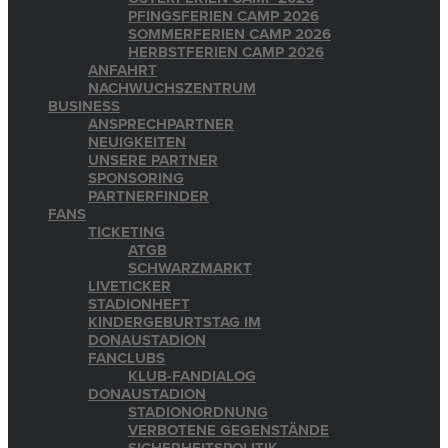
PFINGSFERIEN CAMP 2026
SOMMERFERIEN CAMP 2026
HERBSTFERIEN CAMP 2026
ANFAHRT
NACHWUCHSZENTRUM
BUSINESS
ANSPRECHPARTNER
NEUIGKEITEN
UNSERE PARTNER
SPONSORING
PARTNERFINDER
FANS
TICKETING
ATGB
SCHWARZMARKT
LIVETICKER
STADIONHEFT
KINDERGEBURTSTAG IM
DONAUSTADION
FANCLUBS
KLUB-FANDIALOG
DONAUSTADION
STADIONORDNUNG
VERBOTENE GEGENSTÄNDE