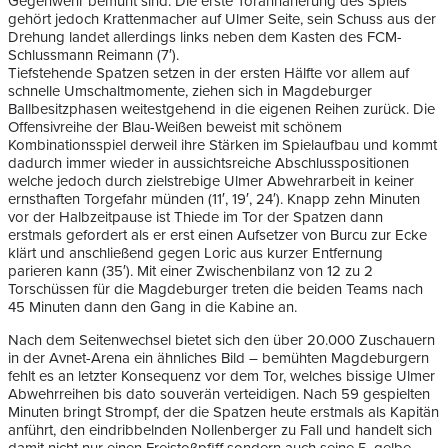
Gegenwehr bemüht sind. Die erste Torannäherung des Spiels
gehört jedoch Krattenmacher auf Ulmer Seite, sein Schuss aus der
Drehung landet allerdings links neben dem Kasten des FCM-
Schlussmann Reimann (7′).
Tiefstehende Spatzen setzen in der ersten Hälfte vor allem auf
schnelle Umschaltmomente, ziehen sich in Magdeburger
Ballbesitzphasen weitestgehend in die eigenen Reihen zurück. Die
Offensivreihe der Blau-Weißen beweist mit schönem
Kombinationsspiel derweil ihre Stärken im Spielaufbau und kommt
dadurch immer wieder in aussichtsreiche Abschlusspositionen
welche jedoch durch zielstrebige Ulmer Abwehrarbeit in keiner
ernsthaften Torgefahr münden (11′, 19′, 24′). Knapp zehn Minuten
vor der Halbzeitpause ist Thiede im Tor der Spatzen dann
erstmals gefordert als er erst einen Aufsetzer von Burcu zur Ecke
klärt und anschließend gegen Loric aus kurzer Entfernung
parieren kann (35′). Mit einer Zwischenbilanz von 12 zu 2
Torschüssen für die Magdeburger treten die beiden Teams nach
45 Minuten dann den Gang in die Kabine an.
Nach dem Seitenwechsel bietet sich den über 20.000 Zuschauern
in der Avnet-Arena ein ähnliches Bild – bemühten Magdeburgern
fehlt es an letzter Konsequenz vor dem Tor, welches bissige Ulmer
Abwehrreihen bis dato souverän verteidigen. Nach 59 gespielten
Minuten bringt Strompf, der die Spatzen heute erstmals als Kapitän
anführt, den eindribbelnden Nollenberger zu Fall und handelt sich