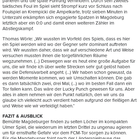
parieren und die späte Führung verhindern. Durch sein zweites
taktisches Foul im Spiel sieht Strompf kurz vor Schluss nach
Foulspiel an Krempicki die Ampelkarte, trotz sieben Minuten in
Unterzahl erkämpfen sich engagierte Spatzen in Magdeburg
letztlich aber ein 0:0 und damit einen weiteren Zähler im
Abstiegskampf.
Thomas Wörle: „Wir wussten im Vorfeld des Spiels, dass es hier
ein Spiel werden wird wo der Gegner sehr dominant auftreten
wird. Wir wussten daher, dass wir auf verschiedene Art und Weise
versuchen mussten ihnen die torgefährlichen Räume
wegzunehmen. (…) Deswegen war es heut eine große Aufgabe für
uns, die wir finde ich über weite Strecken sehr gut gelöst haben
was die Defensivarbeit angeht. (…) Wir haben schon gewusst, da
werden Momente kommen, wo wir Umschalten können. Die gab
es dann tatsächlich zwei, drei Mal, (…) wo im besten Fall dann ein
Tor fallen kann. Das wäre der Lucky Punch gewesen für uns. Aber
alles in allem nehmen wir den Punkt natürlich, den wir uns da
glaube ich vielleicht auch verdient haben aufgrund der fleißigen Art
und Weise wie wir verteidigt haben.“
FAZIT & AUSBLICK
Bemühte Magdeburger finden zu selten Löcher im kompakten
Ulmer Spiel, die wiederrum im letzten Drittel zu ungenau agieren
um für ernsthafte Gefahr vor dem FCM-Tor sorgen zu können.
Für die Magdeburger folgt nach der Länderspielpause das