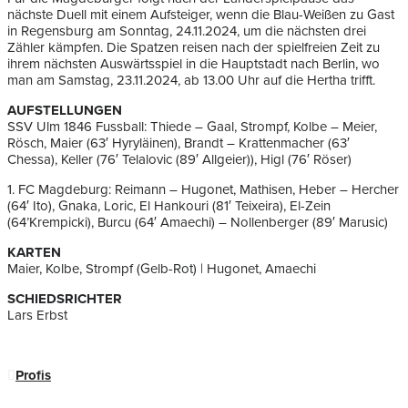
nächste Duell mit einem Aufsteiger, wenn die Blau-Weißen zu Gast
in Regensburg am Sonntag, 24.11.2024, um die nächsten drei
Zähler kämpfen. Die Spatzen reisen nach der spielfreien Zeit zu
ihrem nächsten Auswärtsspiel in die Hauptstadt nach Berlin, wo
man am Samstag, 23.11.2024, ab 13.00 Uhr auf die Hertha trifft.
AUFSTELLUNGEN
SSV Ulm 1846 Fussball: Thiede – Gaal, Strompf, Kolbe – Meier,
Rösch, Maier (63′ Hyryläinen), Brandt – Krattenmacher (63′
Chessa), Keller (76′ Telalovic (89′ Allgeier)), Higl (76′ Röser)
1. FC Magdeburg: Reimann – Hugonet, Mathisen, Heber – Hercher
(64′ Ito), Gnaka, Loric, El Hankouri (81′ Teixeira), El-Zein
(64’Krempicki), Burcu (64′ Amaechi) – Nollenberger (89′ Marusic)
KARTEN
Maier, Kolbe, Strompf (Gelb-Rot) | Hugonet, Amaechi
SCHIEDSRICHTER
Lars Erbst
Profis