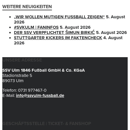
WEITERE NEUIGKEITEN
„WIR WOLLEN MUTIGEN FUSSBALL ZEIGEN“
5. August
2026
#SVKULM | FANINFOS
5. August 2026
DER SSV VERPFLICHTET ŠIMUN BIRKIĆ
5. August 2026
STUTTGARTER KICKERS IM FAKTENCHECK
4. August
2026
UNSERE ADRESSE
SSV Ulm 1846 Fußball GmbH & Co. KGaA
Stadionstraße 5
89073 Ulm
Telefon: 0731 977467-0
E-Mail:
info@ssvulm-fussball.de
GESCHÄFTSSTELLE | TICKET- & FANSHOP