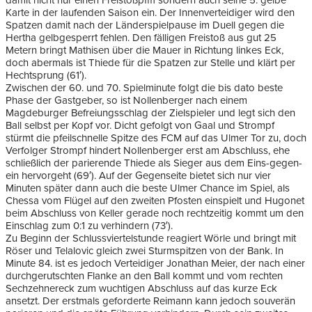
damit nicht nur einen Freistoßpfiff sondern auch seine 5. gelbe
Karte in der laufenden Saison ein. Der Innenverteidiger wird den
Spatzen damit nach der Länderspielpause im Duell gegen die
Hertha gelbgesperrt fehlen. Den fälligen Freistoß aus gut 25
Metern bringt Mathisen über die Mauer in Richtung linkes Eck,
doch abermals ist Thiede für die Spatzen zur Stelle und klärt per
Hechtsprung (61′).
Zwischen der 60. und 70. Spielminute folgt die bis dato beste
Phase der Gastgeber, so ist Nollenberger nach einem
Magdeburger Befreiungsschlag der Zielspieler und legt sich den
Ball selbst per Kopf vor. Dicht gefolgt von Gaal und Strompf
stürmt die pfeilschnelle Spitze des FCM auf das Ulmer Tor zu, doch
Verfolger Strompf hindert Nollenberger erst am Abschluss, ehe
schließlich der parierende Thiede als Sieger aus dem Eins-gegen-
ein hervorgeht (69′). Auf der Gegenseite bietet sich nur vier
Minuten später dann auch die beste Ulmer Chance im Spiel, als
Chessa vom Flügel auf den zweiten Pfosten einspielt und Hugonet
beim Abschluss von Keller gerade noch rechtzeitig kommt um den
Einschlag zum 0:1 zu verhindern (73′).
Zu Beginn der Schlussviertelstunde reagiert Wörle und bringt mit
Röser und Telalovic gleich zwei Sturmspitzen von der Bank. In
Minute 84. ist es jedoch Verteidiger Jonathan Meier, der nach einer
durchgerutschten Flanke an den Ball kommt und vom rechten
Sechzehnereck zum wuchtigen Abschluss auf das kurze Eck
ansetzt. Der erstmals geforderte Reimann kann jedoch souverän