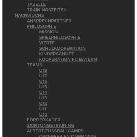
TABELLE
TRAININGSZEITEN
NACHWUCHS
ANSPRECHPARTNER
PHILOSOPHIE
MISSION
SPIELPHILOSOPHIE
WERTE
SCHULKOOPERATION
KINDERSCHUTZ
KOOPERATION FC BAYERN
TEAMS
U19
U17
U16
U15
U14
U13
U12
U11
U10
FÖRDERKADER
SICHTUNGSTRAINING
ALBERT-FUSSBALLCAMPS
OSTERFERIEN CAMP 2026