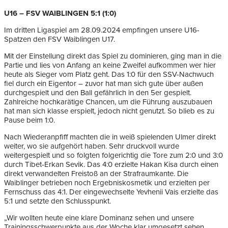
U16 – FSV WAIBLINGEN 5:1 (1:0)
Im dritten Ligaspiel am 28.09.2024 empfingen unsere U16-
Spatzen den FSV Waiblingen U17.
Mit der Einstellung direkt das Spiel zu dominieren, ging man in die
Partie und lies von Anfang an keine Zweifel aufkommen wer hier
heute als Sieger vom Platz geht. Das 1:0 für den SSV-Nachwuch
fiel durch ein Eigentor – zuvor hat man sich gute über außen
durchgespielt und den Ball gefährlich in den 5er gespielt.
Zahlreiche hochkarätige Chancen, um die Führung auszubauen
hat man sich klasse erspielt, jedoch nicht genutzt. So blieb es zu
Pause beim 1:0.
Nach Wiederanpfiff machten die in weiß spielenden Ulmer direkt
weiter, wo sie aufgehört haben. Sehr druckvoll wurde
weitergespielt und so folgten folgerichtig die Tore zum 2:0 und 3:0
durch Tibet-Erkan Sevik. Das 4:0 erzielte Hakan Kisa durch einen
direkt verwandelten Freistoß an der Strafraumkante. Die
Waiblinger betrieben noch Ergebniskosmetik und erzielten per
Fernschuss das 4:1. Der eingewechselte Yevhenii Vais erzielte das
5:1 und setzte den Schlusspunkt.
„Wir wollten heute eine klare Dominanz sehen und unsere
Trainingsschwerpunkte aus der Woche klar umgesetzt sehen.