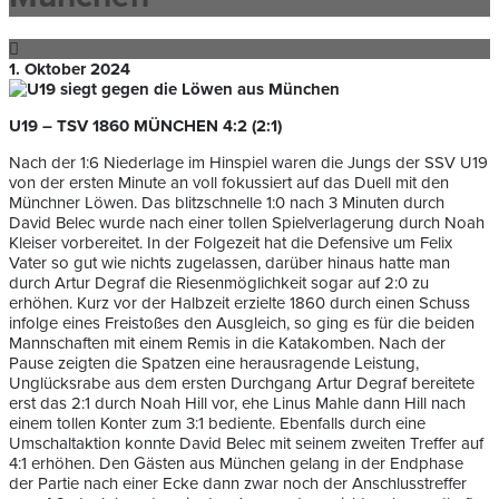
1. Oktober 2024
U19 – TSV 1860 MÜNCHEN 4:2 (2:1)
Nach der 1:6 Niederlage im Hinspiel waren die Jungs der SSV U19
von der ersten Minute an voll fokussiert auf das Duell mit den
Münchner Löwen. Das blitzschnelle 1:0 nach 3 Minuten durch
David Belec wurde nach einer tollen Spielverlagerung durch Noah
Kleiser vorbereitet. In der Folgezeit hat die Defensive um Felix
Vater so gut wie nichts zugelassen, darüber hinaus hatte man
durch Artur Degraf die Riesenmöglichkeit sogar auf 2:0 zu
erhöhen. Kurz vor der Halbzeit erzielte 1860 durch einen Schuss
infolge eines Freistoßes den Ausgleich, so ging es für die beiden
Mannschaften mit einem Remis in die Katakomben. Nach der
Pause zeigten die Spatzen eine herausragende Leistung,
Unglücksrabe aus dem ersten Durchgang Artur Degraf bereitete
erst das 2:1 durch Noah Hill vor, ehe Linus Mahle dann Hill nach
einem tollen Konter zum 3:1 bediente. Ebenfalls durch eine
Umschaltaktion konnte David Belec mit seinem zweiten Treffer auf
4:1 erhöhen. Den Gästen aus München gelang in der Endphase
der Partie nach einer Ecke dann zwar noch der Anschlusstreffer