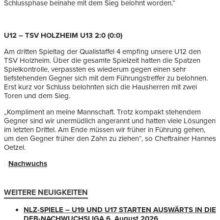
Schlussphase beinahe mit dem Sieg belohnt worden.“
U12 – TSV HOLZHEIM U13 2:0 (0:0)
Am dritten Spieltag der Qualistaffel 4 empfing unsere U12 den
TSV Holzheim. Über die gesamte Spielzeit hatten die Spatzen
Spielkontrolle, verpassten es wiederum gegen einen sehr
tiefstehenden Gegner sich mit dem Führungstreffer zu belohnen.
Erst kurz vor Schluss belohnten sich die Hausherren mit zwei
Toren und dem Sieg.
„Kompliment an meine Mannschaft. Trotz kompakt stehendem
Gegner sind wir unermüdlich angerannt und hatten viele Lösungen
im letzten Drittel. Am Ende müssen wir früher in Führung gehen,
um den Gegner früher den Zahn zu ziehen“, so Cheftrainer Hannes
Oetzel.
Nachwuchs
WEITERE NEUIGKEITEN
NLZ-SPIELE – U19 UND U17 STARTEN AUSWÄRTS IN DIE
DFB-NACHWUCHSLIGA
6. August 2026