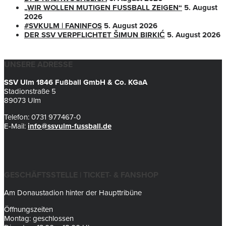
„WIR WOLLEN MUTIGEN FUSSBALL ZEIGEN“
5. August
2026
#SVKULM | FANINFOS
5. August 2026
DER SSV VERPFLICHTET ŠIMUN BIRKIĆ
5. August 2026
UNSERE ADRESSE
SSV Ulm 1846 Fußball GmbH & Co. KGaA
Stadionstraße 5
89073 Ulm
Telefon: 0731 977467-0
E-Mail:
info@ssvulm-fussball.de
GESCHÄFTSSTELLE | TICKET- & FANSHOP
Am Donaustadion hinter der Haupttribüne
Öffnungszeiten
Montag: geschlossen