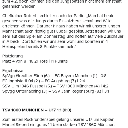
zum 4:2, doch konnten sie den Jungspatzen nicht mehr ernsthaft
gefährlich werden.
Cheftrainer Robert Lechleiter nach der Partie: „Man hat heute
gesehen was die Jungs durch Einsatzbereitschaft und Wille
erreichen können. Darüber hinaus haben wir mit unserer jungen
Mannschaft auch richtig gut Fußball gespielt. Jetzt freuen wir uns
sehr auf das Spiel am Donnerstag und hoffen auf viele Zuschauer
in Albeck. Dort fühlen wir uns sehr wohl und konnten in 4
Heimspielen bereits 8 Punkte sammeln.“
Platzierung
Platz 4 von 8 | 16:21 Tore | 11 Punkte
Ergebnisse
SpVgg Greuther Fürth (6.) – FC Bayern München (1.) | 0:8
FC Ingolstadt 04 (2.) – FC Augsburg (7.) | 2:4
SSV Ulm 1846 Fussball (5.) – TSV 1860 München (4.) | 4:2
SpVgg Unterhaching (3.) – SSV Jahn Regensburg (8.) | 3:1
TSV 1860 MÜNCHEN – U17 1:1 (0:0)
Zum ersten Rückrundenspiel gelang unserer U17 um Kapitän
Marcel Siebert ein gutes 1:1 beim starken TSV 1860 München.