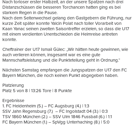
Nach torloser erster Halbzeit, an der unsere Spatzen nach drei
Distanzschüssen die besseren Torchancen hatten ging es bei
starkem Regen in die Pause.
Nach dem Seitenwechsel gelang den Gastgebern die Führung, nur
kurze Zeit später konnte Yalcin Polat nach toller Vorarbeit von
Kaan Yanac seinen zweiten Saisontreffer erzielen, so dass die U17
mit einem verdienten Unentschieden die Heimreise antreten
konnte.
Cheftrainer der U17 Ismail Gülec: „Wir hätten heute gewinnen, wie
auch verlieren können, insgesamt war es eine gute
Mannschaftsleistung und die Punkteteilung geht in Ordnung.“
Nächsten Samstag empfangen die Jungspatzen der U17 den FC
Bayern München, die noch keinen Punkt abgegeben haben.
Platzierung
Platz 5 von 8 | 13:26 Tore | 8 Punkte
Ergebnisse
1. FC Heidenheim (5.) – FC Augsburg (4.) | 1:3
SSV Jahn Regensburg (7.) – FC Ingolstadt 04 (3.) | 0:3
TSV 1860 München (2.) – SSV Ulm 1846 Fussball (6.) | 1:1
FC Bayern München (1.) – SpVgg Unterhaching (8.) | 5:0