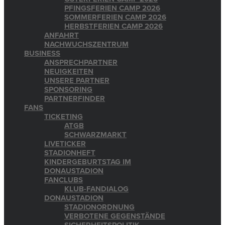
PFINGSFERIEN CAMP 2026
SOMMERFERIEN CAMP 2026
HERBSTFERIEN CAMP 2026
ANFAHRT
NACHWUCHSZENTRUM
BUSINESS
ANSPRECHPARTNER
NEUIGKEITEN
UNSERE PARTNER
SPONSORING
PARTNERFINDER
FANS
TICKETING
ATGB
SCHWARZMARKT
LIVETICKER
STADIONHEFT
KINDERGEBURTSTAG IM
DONAUSTADION
FANCLUBS
KLUB-FANDIALOG
DONAUSTADION
STADIONORDNUNG
VERBOTENE GEGENSTÄNDE