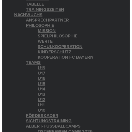
TABELLE
TRAININGSZEITEN
NACHWUCHS
ANSPRECHPARTNER
PHILOSOPHIE
MISSION
SPIELPHILOSOPHIE
WERTE
SCHULKOOPERATION
KINDERSCHUTZ
KOOPERATION FC BAYERN
TEAMS
U19
U17
U16
U15
U14
U13
U12
U11
U10
FÖRDERKADER
SICHTUNGSTRAINING
ALBERT-FUSSBALLCAMPS
OSTERFERIEN CAMP 2026