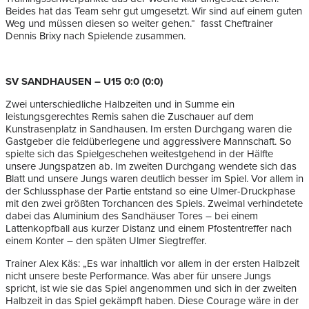
Beides hat das Team sehr gut umgesetzt. Wir sind auf einem guten
Weg und müssen diesen so weiter gehen.“ fasst Cheftrainer
Dennis Brixy nach Spielende zusammen.
SV SANDHAUSEN – U15 0:0 (0:0)
Zwei unterschiedliche Halbzeiten und in Summe ein
leistungsgerechtes Remis sahen die Zuschauer auf dem
Kunstrasenplatz in Sandhausen. Im ersten Durchgang waren die
Gastgeber die feldüberlegene und aggressivere Mannschaft. So
spielte sich das Spielgeschehen weitestgehend in der Hälfte
unsere Jungspatzen ab. Im zweiten Durchgang wendete sich das
Blatt und unsere Jungs waren deutlich besser im Spiel. Vor allem in
der Schlussphase der Partie entstand so eine Ulmer-Druckphase
mit den zwei größten Torchancen des Spiels. Zweimal verhindetete
dabei das Aluminium des Sandhäuser Tores – bei einem
Lattenkopfball aus kurzer Distanz und einem Pfostentreffer nach
einem Konter – den späten Ulmer Siegtreffer.
Trainer Alex Käs: „Es war inhaltlich vor allem in der ersten Halbzeit
nicht unsere beste Performance. Was aber für unsere Jungs
spricht, ist wie sie das Spiel angenommen und sich in der zweiten
Halbzeit in das Spiel gekämpft haben. Diese Courage wäre in der