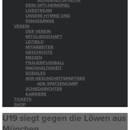
SICHERHEITSPOLITIK
DEIN OPTI-HEIMSPIEL
LIVESTREAM
UNSERE HYMNE UND
FANGESÄNGE
VEREIN
DER VEREIN
MITGLIEDSCHAFT
LEITBILD
MITARBEITER
GESCHICHTE
MEDIEN
FRAUENFUSSBALL
NACHHALTIGKEIT
SOZIALES
AOK-GESUNDHEITSPARTNER
AOK SPATZENCAMP
SCHIEDSRICHTER
KARRIERE
TICKETS
SHOP
U19 siegt gegen die Löwen aus
München