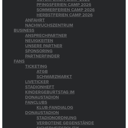
PFINGSFERIEN CAMP 2026
SOMMERFERIEN CAMP 2026
HERBSTFERIEN CAMP 2026
ANFAHRT
NACHWUCHSZENTRUM
BUSINESS
ANSPRECHPARTNER
NEUIGKEITEN
UNSERE PARTNER
SPONSORING
PARTNERFINDER
FANS
TICKETING
ATGB
SCHWARZMARKT
LIVETICKER
STADIONHEFT
KINDERGEBURTSTAG IM
DONAUSTADION
FANCLUBS
KLUB-FANDIALOG
DONAUSTADION
STADIONORDNUNG
VERBOTENE GEGENSTÄNDE