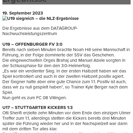
19. September 2023
Die Ergebnisse aus dem DATAGROUP-
Nachwuchsleistungszentrum
U19 – OFFENBURGER FV 3:0
Bereits nach sieben Minuten brachte Noah Hill seine Mannschaft in
Führung, in der Folge dominierte der SSV das Geschehen.
Die eingewechselten Orges Brahaj und Manuel Abele sorgten in
der Schlussphase für den den 3:0-Heimerfolg.
„Es war ein verdienter Sieg. In der ersten Halbzeit haben wir das
Spiel kontrolliert und auch in der zweiten Halbzeit positiv agiert.
Der Gegner hatte aber eine gute Chance zum 1:1. Positiv ist auch,
dass wir zu null gespielt haben“, so Trainer Kyle Berger nach dem
Spiel.
Nun geht es zum FC 08 Villingen.
U17 – STUTTGARTER KICKERS 1:3
Olti Sherifi erzielte zehn Minuten vor dem Ende den einzigen Ulmer
Treffer zum 1:1, allerdings stellten die Kickers bereits drei Minuten
später die Führung wieder her und in der Nachspielzeit war dann
mit dem dritten Tor alles klar.