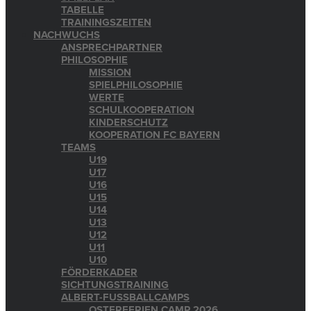
TABELLE
TRAININGSZEITEN
NACHWUCHS
ANSPRECHPARTNER
PHILOSOPHIE
MISSION
SPIELPHILOSOPHIE
WERTE
SCHULKOOPERATION
KINDERSCHUTZ
KOOPERATION FC BAYERN
TEAMS
U19
U17
U16
U15
U14
U13
U12
U11
U10
FÖRDERKADER
SICHTUNGSTRAINING
ALBERT-FUSSBALLCAMPS
OSTERFERIEN CAMP 2026