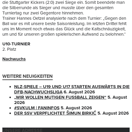
die Stuttgarter Kickers (2:0) zwei Siege ein. Somit beendete man
die Silberrunde als Sieger und musste über den gesamten
Turniertag nur zwei Gegentore hinnehmen.
Trainer Hannes Oetzel analysierte nach dem Turnier: „Gegen den
Ball war es mit unsere beste Saisonleistung. Im letzten Drittel fehlt
uns im Moment noch etwas das Glück und die Kaltschnäuzigkeit,
um und für unseren großen spielerischen Aufwand zu belohnen.“
U10-TURNIER
2. Platz
Nachwuchs
WEITERE NEUIGKEITEN
NLZ-SPIELE – U19 UND U17 STARTEN AUSWÄRTS IN DIE
DFB-NACHWUCHSLIGA
6. August 2026
„WIR WOLLEN MUTIGEN FUSSBALL ZEIGEN“
5. August
2026
#SVKULM | FANINFOS
5. August 2026
DER SSV VERPFLICHTET ŠIMUN BIRKIĆ
5. August 2026
UNSERE ADRESSE