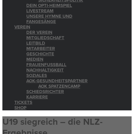
SICHERHEITSPOLITIK
DEIN OPTI-HEIMSPIEL
LIVESTREAM
UNSERE HYMNE UND
FANGESÄNGE
VEREIN
DER VEREIN
MITGLIEDSCHAFT
LEITBILD
MITARBEITER
GESCHICHTE
MEDIEN
FRAUENFUSSBALL
NACHHALTIGKEIT
SOZIALES
AOK-GESUNDHEITSPARTNER
AOK SPATZENCAMP
SCHIEDSRICHTER
KARRIERE
TICKETS
SHOP
U19 siegreich – die NLZ-
Ergebnisse