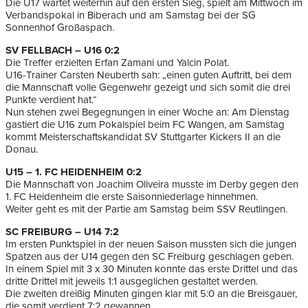
Die U17 wartet weiterhin auf den ersten Sieg, spielt am Mittwoch im
Verbandspokal in Biberach und am Samstag bei der SG
Sonnenhof Großaspach.
SV FELLBACH – U16 0:2
Die Treffer erzielten Erfan Zamani und Yalcin Polat.
U16-Trainer Carsten Neuberth sah: „einen guten Auftritt, bei dem
die Mannschaft volle Gegenwehr gezeigt und sich somit die drei
Punkte verdient hat.“
Nun stehen zwei Begegnungen in einer Woche an: Am Dienstag
gastiert die U16 zum Pokalspiel beim FC Wangen, am Samstag
kommt Meisterschaftskandidat SV Stuttgarter Kickers II an die
Donau.
U15 – 1. FC HEIDENHEIM 0:2
Die Mannschaft von Joachim Oliveira musste im Derby gegen den
1. FC Heidenheim die erste Saisonniederlage hinnehmen.
Weiter geht es mit der Partie am Samstag beim SSV Reutlingen.
SC FREIBURG – U14 7:2
Im ersten Punktspiel in der neuen Saison mussten sich die jungen
Spatzen aus der U14 gegen den SC Freiburg geschlagen geben.
In einem Spiel mit 3 x 30 Minuten konnte das erste Drittel und das
dritte Drittel mit jeweils 1:1 ausgeglichen gestaltet werden.
Die zweiten dreißig Minuten gingen klar mit 5:0 an die Breisgauer,
die somit verdient 7:2 gewannen.