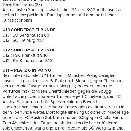
Tore: Ben Franjic (2x)
Am nächsten Samstag erwartet die U14 den SV Sandhausen zum
ersten Heimspiel in der Punktspielrunde auf dem heimischen
Kunstrasenplatz.
U13 SONDERSPIELRUNDE
U13 : SV Sandhausen 6:1
U13 : SC Freiburg 4:13
U12 SONDERSPIELRUNDE
U12 : FSV Frankfurt 8:10
U12 : SV Sandhausen 9:10
U11 – PLATZ 6 IN POING
Beim internationalen U11 Turnier in München-Poing belegten
unsere Jungspatzen den 6. Platz nach Siegen gegen Chiemgau
(2:0) und die Gastgeber aus Poing (1:0) beendete man die
Vorrunde mit 4 torlosen Unentschieden gegen die SpVgg
Unterhaching, den späteren Turniersieger FC Liefering, den FC
Austria Salzburg und die Spielvereinigung Bayreuth.
Dank des schlechteren Torverhältnisses ging es für unsere U11 in
der Silberrunde weiter. Dort folgte eine unglückliche 0:1 Niederlage
gegen den FC Austria Salzburg und ein 0:0 gegen Quelle Fürth.
Zum Abschluss des Tages belohnten sich die Ulmer für ihren
spielerischen Aufwand und fuhren gegen die SG Wörgl (2:1) und