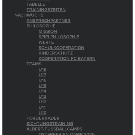
TABELLE
TRAININGSZEITEN
NACHWUCHS
ANSPRECHPARTNER
PHILOSOPHIE
MISSION
SPIELPHILOSOPHIE
WERTE
SCHULKOOPERATION
KINDERSCHUTZ
KOOPERATION FC BAYERN
TEAMS
U19
U17
U16
U15
U14
U13
U12
U11
U10
FÖRDERKADER
SICHTUNGSTRAINING
ALBERT-FUSSBALLCAMPS
OSTERFERIEN CAMP 2026