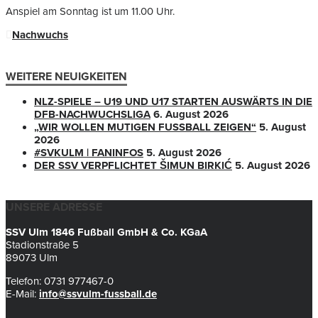
Anspiel am Sonntag ist um 11.00 Uhr.
Nachwuchs
WEITERE NEUIGKEITEN
NLZ-SPIELE – U19 UND U17 STARTEN AUSWÄRTS IN DIE
DFB-NACHWUCHSLIGA
6. August 2026
„WIR WOLLEN MUTIGEN FUSSBALL ZEIGEN“
5. August
2026
#SVKULM | FANINFOS
5. August 2026
DER SSV VERPFLICHTET ŠIMUN BIRKIĆ
5. August 2026
UNSERE ADRESSE
SSV Ulm 1846 Fußball GmbH & Co. KGaA
Stadionstraße 5
89073 Ulm
Telefon: 0731 977467-0
E-Mail:
info@ssvulm-fussball.de