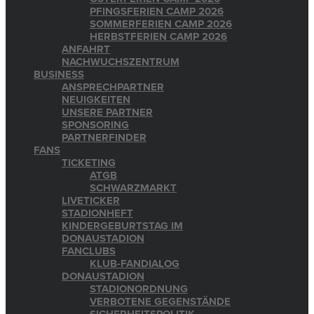
PFINGSFERIEN CAMP 2026
SOMMERFERIEN CAMP 2026
HERBSTFERIEN CAMP 2026
ANFAHRT
NACHWUCHSZENTRUM
BUSINESS
ANSPRECHPARTNER
NEUIGKEITEN
UNSERE PARTNER
SPONSORING
PARTNERFINDER
FANS
TICKETING
ATGB
SCHWARZMARKT
LIVETICKER
STADIONHEFT
KINDERGEBURTSTAG IM
DONAUSTADION
FANCLUBS
KLUB-FANDIALOG
DONAUSTADION
STADIONORDNUNG
VERBOTENE GEGENSTÄNDE