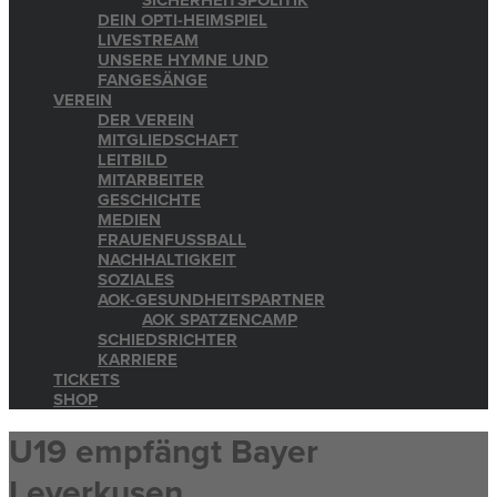
SICHERHEITSPOLITIK
DEIN OPTI-HEIMSPIEL
LIVESTREAM
UNSERE HYMNE UND
FANGESÄNGE
VEREIN
DER VEREIN
MITGLIEDSCHAFT
LEITBILD
MITARBEITER
GESCHICHTE
MEDIEN
FRAUENFUSSBALL
NACHHALTIGKEIT
SOZIALES
AOK-GESUNDHEITSPARTNER
AOK SPATZENCAMP
SCHIEDSRICHTER
KARRIERE
TICKETS
SHOP
U19 empfängt Bayer
Leverkusen