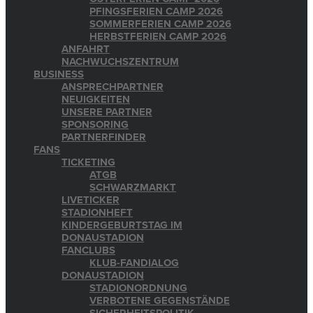
PFINGSFERIEN CAMP 2026
SOMMERFERIEN CAMP 2026
HERBSTFERIEN CAMP 2026
ANFAHRT
NACHWUCHSZENTRUM
BUSINESS
ANSPRECHPARTNER
NEUIGKEITEN
UNSERE PARTNER
SPONSORING
PARTNERFINDER
FANS
TICKETING
ATGB
SCHWARZMARKT
LIVETICKER
STADIONHEFT
KINDERGEBURTSTAG IM
DONAUSTADION
FANCLUBS
KLUB-FANDIALOG
DONAUSTADION
STADIONORDNUNG
VERBOTENE GEGENSTÄNDE