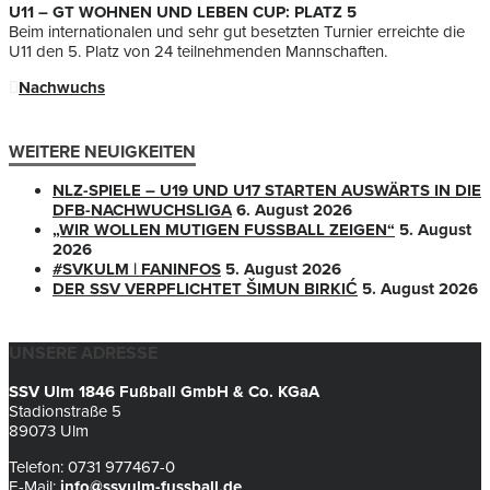
U11 – GT WOHNEN UND LEBEN CUP: PLATZ 5
Beim internationalen und sehr gut besetzten Turnier erreichte die
U11 den 5. Platz von 24 teilnehmenden Mannschaften.
Nachwuchs
WEITERE NEUIGKEITEN
NLZ-SPIELE – U19 UND U17 STARTEN AUSWÄRTS IN DIE
DFB-NACHWUCHSLIGA
6. August 2026
„WIR WOLLEN MUTIGEN FUSSBALL ZEIGEN“
5. August
2026
#SVKULM | FANINFOS
5. August 2026
DER SSV VERPFLICHTET ŠIMUN BIRKIĆ
5. August 2026
UNSERE ADRESSE
SSV Ulm 1846 Fußball GmbH & Co. KGaA
Stadionstraße 5
89073 Ulm
Telefon: 0731 977467-0
E-Mail:
info@ssvulm-fussball.de