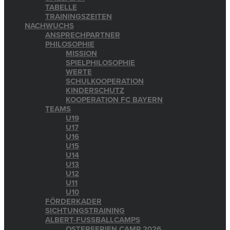
TABELLE
TRAININGSZEITEN
NACHWUCHS
ANSPRECHPARTNER
PHILOSOPHIE
MISSION
SPIELPHILOSOPHIE
WERTE
SCHULKOOPERATION
KINDERSCHUTZ
KOOPERATION FC BAYERN
TEAMS
U19
U17
U16
U15
U14
U13
U12
U11
U10
FÖRDERKADER
SICHTUNGSTRAINING
ALBERT-FUSSBALLCAMPS
OSTERFERIEN CAMP 2026