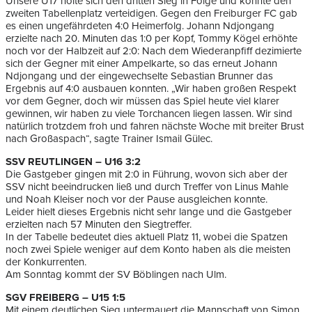
Unsere U17 holte sich den dritten Sieg in Folge und konnte den
zweiten Tabellenplatz verteidigen. Gegen den Freiburger FC gab
es einen ungefährdeten 4:0 Heimerfolg. Johann Ndjongang
erzielte nach 20. Minuten das 1:0 per Kopf, Tommy Kögel erhöhte
noch vor der Halbzeit auf 2:0: Nach dem Wiederanpfiff dezimierte
sich der Gegner mit einer Ampelkarte, so das erneut Johann
Ndjongang und der eingewechselte Sebastian Brunner das
Ergebnis auf 4:0 ausbauen konnten. „Wir haben großen Respekt
vor dem Gegner, doch wir müssen das Spiel heute viel klarer
gewinnen, wir haben zu viele Torchancen liegen lassen. Wir sind
natürlich trotzdem froh und fahren nächste Woche mit breiter Brust
nach Großaspach“, sagte Trainer Ismail Gülec.
SSV REUTLINGEN – U16 3:2
Die Gastgeber gingen mit 2:0 in Führung, wovon sich aber der
SSV nicht beeindrucken ließ und durch Treffer von Linus Mahle
und Noah Kleiser noch vor der Pause ausgleichen konnte.
Leider hielt dieses Ergebnis nicht sehr lange und die Gastgeber
erzielten nach 57 Minuten den Siegtreffer.
In der Tabelle bedeutet dies aktuell Platz 11, wobei die Spatzen
noch zwei Spiele weniger auf dem Konto haben als die meisten
der Konkurrenten.
Am Sonntag kommt der SV Böblingen nach Ulm.
SGV FREIBERG – U15 1:5
Mit einem deutlichen Sieg untermauert die Mannschaft von Simon