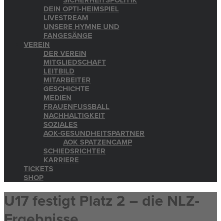
SICHERHEITSPOLITIK
DEIN OPTI-HEIMSPIEL
LIVESTREAM
UNSERE HYMNE UND
FANGESÄNGE
VEREIN
DER VEREIN
MITGLIEDSCHAFT
LEITBILD
MITARBEITER
GESCHICHTE
MEDIEN
FRAUENFUSSBALL
NACHHALTIGKEIT
SOZIALES
AOK-GESUNDHEITSPARTNER
AOK SPATZENCAMP
SCHIEDSRICHTER
KARRIERE
TICKETS
SHOP
U17 festigt Platz 2 – die NLZ-
Ergebnisse