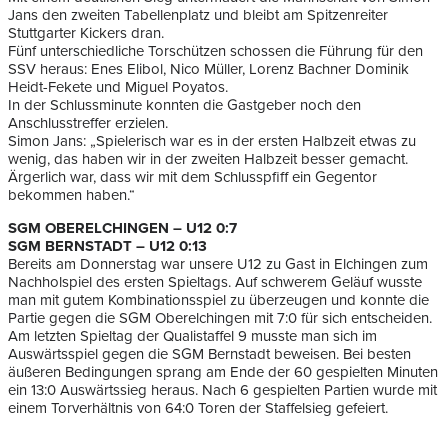
Jans den zweiten Tabellenplatz und bleibt am Spitzenreiter
Stuttgarter Kickers dran.
Fünf unterschiedliche Torschützen schossen die Führung für den
SSV heraus: Enes Elibol, Nico Müller, Lorenz Bachner Dominik
Heidt-Fekete und Miguel Poyatos.
In der Schlussminute konnten die Gastgeber noch den
Anschlusstreffer erzielen.
Simon Jans: „Spielerisch war es in der ersten Halbzeit etwas zu
wenig, das haben wir in der zweiten Halbzeit besser gemacht.
Ärgerlich war, dass wir mit dem Schlusspfiff ein Gegentor
bekommen haben.“
SGM OBERELCHINGEN – U12 0:7
SGM BERNSTADT – U12 0:13
Bereits am Donnerstag war unsere U12 zu Gast in Elchingen zum
Nachholspiel des ersten Spieltags. Auf schwerem Geläuf wusste
man mit gutem Kombinationsspiel zu überzeugen und konnte die
Partie gegen die SGM Oberelchingen mit 7:0 für sich entscheiden.
Am letzten Spieltag der Qualistaffel 9 musste man sich im
Auswärtsspiel gegen die SGM Bernstadt beweisen. Bei besten
äußeren Bedingungen sprang am Ende der 60 gespielten Minuten
ein 13:0 Auswärtssieg heraus. Nach 6 gespielten Partien wurde mit
einem Torverhältnis von 64:0 Toren der Staffelsieg gefeiert.