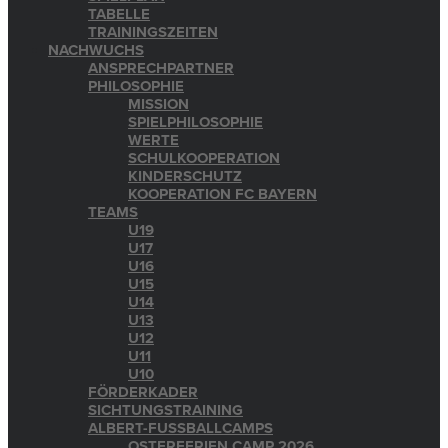
TABELLE
TRAININGSZEITEN
NACHWUCHS
ANSPRECHPARTNER
PHILOSOPHIE
MISSION
SPIELPHILOSOPHIE
WERTE
SCHULKOOPERATION
KINDERSCHUTZ
KOOPERATION FC BAYERN
TEAMS
U19
U17
U16
U15
U14
U13
U12
U11
U10
FÖRDERKADER
SICHTUNGSTRAINING
ALBERT-FUSSBALLCAMPS
OSTERFERIEN CAMP 2026