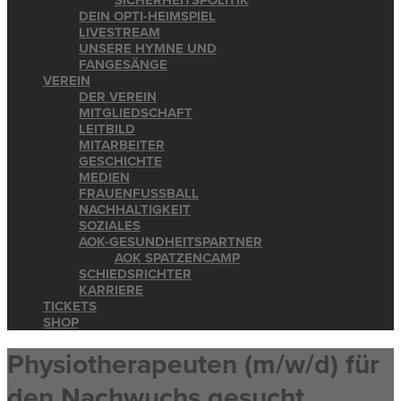
SICHERHEITSPOLITIK
DEIN OPTI-HEIMSPIEL
LIVESTREAM
UNSERE HYMNE UND
FANGESÄNGE
VEREIN
DER VEREIN
MITGLIEDSCHAFT
LEITBILD
MITARBEITER
GESCHICHTE
MEDIEN
FRAUENFUSSBALL
NACHHALTIGKEIT
SOZIALES
AOK-GESUNDHEITSPARTNER
AOK SPATZENCAMP
SCHIEDSRICHTER
KARRIERE
TICKETS
SHOP
Physiotherapeuten (m/w/d) für
den Nachwuchs gesucht