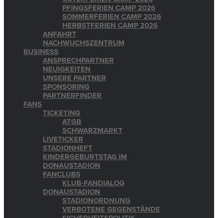
PFINGSFERIEN CAMP 2026
SOMMERFERIEN CAMP 2026
HERBSTFERIEN CAMP 2026
ANFAHRT
NACHWUCHSZENTRUM
BUSINESS
ANSPRECHPARTNER
NEUIGKEITEN
UNSERE PARTNER
SPONSORING
PARTNERFINDER
FANS
TICKETING
ATGB
SCHWARZMARKT
LIVETICKER
STADIONHEFT
KINDERGEBURTSTAG IM
DONAUSTADION
FANCLUBS
KLUB-FANDIALOG
DONAUSTADION
STADIONORDNUNG
VERBOTENE GEGENSTÄNDE