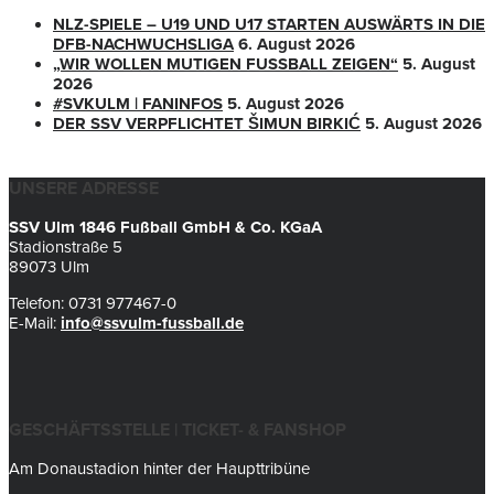
NLZ-SPIELE – U19 UND U17 STARTEN AUSWÄRTS IN DIE
DFB-NACHWUCHSLIGA
6. August 2026
„WIR WOLLEN MUTIGEN FUSSBALL ZEIGEN“
5. August
2026
#SVKULM | FANINFOS
5. August 2026
DER SSV VERPFLICHTET ŠIMUN BIRKIĆ
5. August 2026
UNSERE ADRESSE
SSV Ulm 1846 Fußball GmbH & Co. KGaA
Stadionstraße 5
89073 Ulm
Telefon: 0731 977467-0
E-Mail:
info@ssvulm-fussball.de
GESCHÄFTSSTELLE | TICKET- & FANSHOP
Am Donaustadion hinter der Haupttribüne