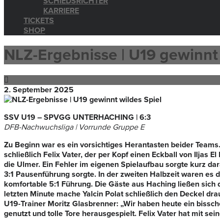
SCHIEDSRICHTER
KARRIERE
TICKETS
SHOP
NLZ-Ergebnisse | U19 gewinnt 
2. September 2025
SSV U19 – SPVGG UNTERHACHING | 6:3
DFB-Nachwuchsliga | Vorrunde Gruppe E
Zu Beginn war es ein vorsichtiges Herantasten beider Teams
schließlich Felix Vater, der per Kopf einen Eckball von Iljas 
die Ulmer. Ein Fehler im eigenen Spielaufbau sorgte kurz dar
3:1 Pausenführung sorgte. In der zweiten Halbzeit waren es d
komfortable 5:1 Führung. Die Gäste aus Haching ließen sich d
letzten Minute mache Yalcin Polat schließlich den Deckel dra
U19-Trainer Moritz Glasbrenner: „Wir haben heute ein bissc
genutzt und tolle Tore herausgespielt. Felix Vater hat mit s