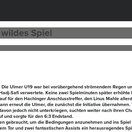
wildes Spiel
. Die Ulmer U19 war bei vorübergehend strömendem Regen um B
El Hadj-Safi verwertete. Keine zwei Spielminuten später erhöhte
auf für den Hachinger Anschlusstreffer, den Linus Mahle allerd
ann erneut die Ulmer, die zunächst die Initiative übernahmen.
avon jedoch nicht unterkriegen, suchten weiter nach ihren Cha
uf und sorgte für den 6:3 Endstand.
hen gebraucht, um die Bedingungen anzunehmen und ins Spiel 
einem Tor und zwei fantastischen Assists ein herausragendes Sp