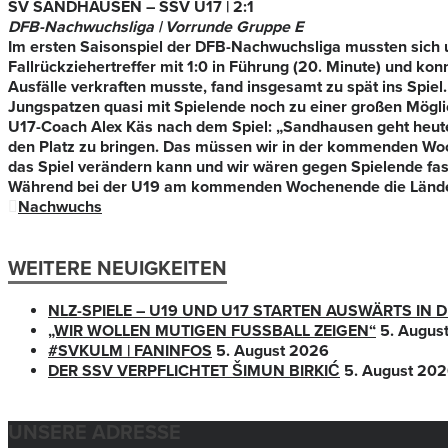
SV SANDHAUSEN – SSV U17 | 2:1
DFB-Nachwuchsliga | Vorrunde Gruppe E
Im ersten Saisonspiel der DFB-Nachwuchsliga mussten sich 
Fallrückziehertreffer mit 1:0 in Führung (20. Minute) und ko
Ausfälle verkraften musste, fand insgesamt zu spät ins Spiel
Jungspatzen quasi mit Spielende noch zu einer großen Möglic
U17-Coach Alex Käs nach dem Spiel: „Sandhausen geht heute 
den Platz zu bringen. Das müssen wir in der kommenden W
das Spiel verändern kann und wir wären gegen Spielende f
Während bei der U19 am kommenden Wochenende die Länderspi
Nachwuchs
WEITERE NEUIGKEITEN
NLZ-SPIELE – U19 UND U17 STARTEN AUSWÄRTS IN
„WIR WOLLEN MUTIGEN FUSSBALL ZEIGEN“
5. Augus
#SVKULM | FANINFOS
5. August 2026
DER SSV VERPFLICHTET ŠIMUN BIRKIĆ
5. August 20
UNSERE ADRESSE