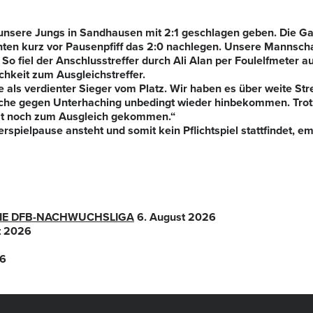
unsere Jungs in Sandhausen mit 2:1 geschlagen geben. Die G
nnten kurz vor Pausenpfiff das 2:0 nachlegen. Unsere Mannschaf
. So fiel der Anschlusstreffer durch Ali Alan per Foulelfmeter
hkeit zum Ausgleichstreffer.
als verdienter Sieger vom Platz. Wir haben es über weite Str
oche gegen Unterhaching unbedingt wieder hinbekommen. Tro
ast noch zum Ausgleich gekommen.“
elpause ansteht und somit kein Pflichtspiel stattfindet, em
 DIE DFB-NACHWUCHSLIGA
6. August 2026
t 2026
26