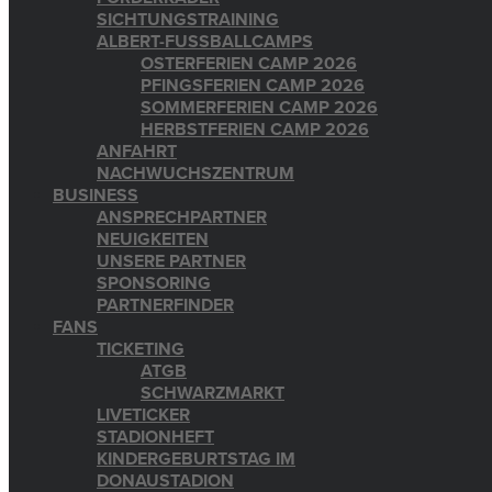
SICHTUNGSTRAINING
ALBERT-FUSSBALLCAMPS
OSTERFERIEN CAMP 2026
PFINGSFERIEN CAMP 2026
SOMMERFERIEN CAMP 2026
HERBSTFERIEN CAMP 2026
ANFAHRT
NACHWUCHSZENTRUM
BUSINESS
ANSPRECHPARTNER
NEUIGKEITEN
UNSERE PARTNER
SPONSORING
PARTNERFINDER
FANS
TICKETING
ATGB
SCHWARZMARKT
LIVETICKER
STADIONHEFT
KINDERGEBURTSTAG IM
DONAUSTADION