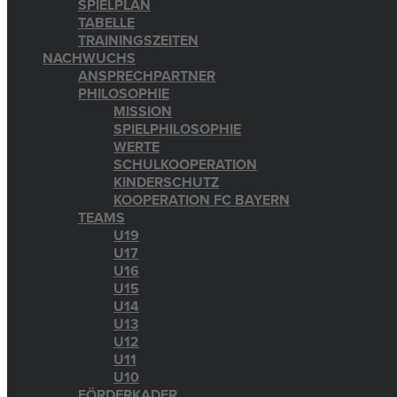
SPIELPLAN
TABELLE
TRAININGSZEITEN
NACHWUCHS
ANSPRECHPARTNER
PHILOSOPHIE
MISSION
SPIELPHILOSOPHIE
WERTE
SCHULKOOPERATION
KINDERSCHUTZ
KOOPERATION FC BAYERN
TEAMS
U19
U17
U16
U15
U14
U13
U12
U11
U10
FÖRDERKADER