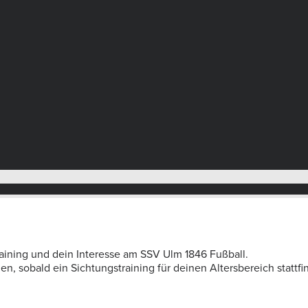
aining und dein Interesse am SSV Ulm 1846 Fußball.
, sobald ein Sichtungstraining für deinen Altersbereich stattfi