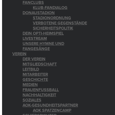
FANCLUBS
KLUB-FANDIALOG
DONAUSTADION
STADIONORDNUNG
VERBOTENE GEGENSTÄNDE
SICHERHEITSPOLITIK
DEIN OPTI-HEIMSPIEL
LIVESTREAM
UNSERE HYMNE UND
FANGESÄNGE
VEREIN
DER VEREIN
MITGLIEDSCHAFT
LEITBILD
MITARBEITER
GESCHICHTE
MEDIEN
FRAUENFUSSBALL
NACHHALTIGKEIT
SOZIALES
AOK-GESUNDHEITSPARTNER
AOK SPATZENCAMP