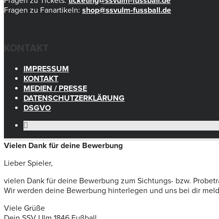
Fragen zu Tickets:
ticketing@ssvulm-fussball.de
Fragen zu Fanartikeln:
shop@ssvulm-fussball.de
KONTAKT
IMPRESSUM
KONTAKT
MEDIEN / PRESSE
DATENSCHUTZERKLÄRUNG
DSGVO
Vielen Dank für deine Bewerbung
Lieber Spieler,
vielen Dank für deine Bewerbung zum Sichtungs- bzw. Probetr
Wir werden deine Bewerbung hinterlegen und uns bei dir melden
Viele Grüße
Dein SSV Ulm 1846 Fußball