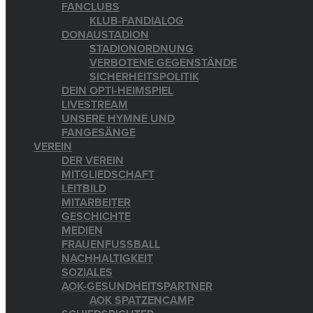
FANCLUBS
KLUB-FANDIALOG
DONAUSTADION
STADIONORDNUNG
VERBOTENE GEGENSTÄNDE
SICHERHEITSPOLITIK
DEIN OPTI-HEIMSPIEL
LIVESTREAM
UNSERE HYMNE UND
FANGESÄNGE
VEREIN
DER VEREIN
MITGLIEDSCHAFT
LEITBILD
MITARBEITER
GESCHICHTE
MEDIEN
FRAUENFUSSBALL
NACHHALTIGKEIT
SOZIALES
AOK-GESUNDHEITSPARTNER
AOK SPATZENCAMP