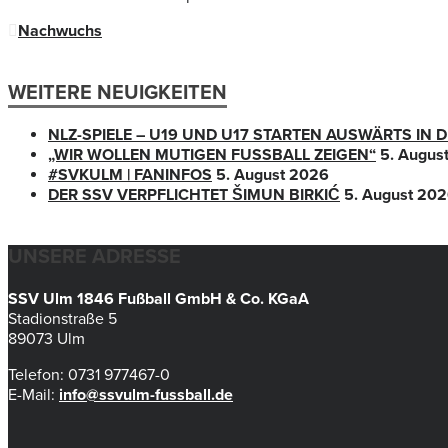
Nachwuchs
WEITERE NEUIGKEITEN
NLZ-SPIELE – U19 UND U17 STARTEN AUSWÄRTS IN
„WIR WOLLEN MUTIGEN FUSSBALL ZEIGEN“
5. Augus
#SVKULM | FANINFOS
5. August 2026
DER SSV VERPFLICHTET ŠIMUN BIRKIĆ
5. August 20
UNSERE ADRESSE
SSV Ulm 1846 Fußball GmbH & Co. KGaA
Stadionstraße 5
89073 Ulm
Telefon: 0731 977467-0
E-Mail:
info@ssvulm-fussball.de