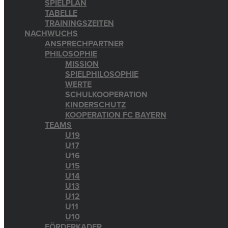
SPIELPLAN
TABELLE
TRAININGSZEITEN
NACHWUCHS
ANSPRECHPARTNER
PHILOSOPHIE
MISSION
SPIELPHILOSOPHIE
WERTE
SCHULKOOPERATION
KINDERSCHUTZ
KOOPERATION FC BAYERN
TEAMS
U19
U17
U16
U15
U14
U13
U12
U11
U10
FÖRDERKADER