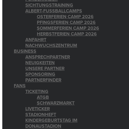
SICHTUNGSTRAINING
ALBERT-FUSSBALLCAMPS
OSTERFERIEN CAMP 2026
PFINGSFERIEN CAMP 2026
SOMMERFERIEN CAMP 2026
HERBSTFERIEN CAMP 2026
ANFAHRT
NACHWUCHSZENTRUM
BUSINESS
ANSPRECHPARTNER
NEUIGKEITEN
UNSERE PARTNER
SPONSORING
PARTNERFINDER
FANS
TICKETING
ATGB
SCHWARZMARKT
LIVETICKER
STADIONHEFT
KINDERGEBURTSTAG IM
DONAUSTADION