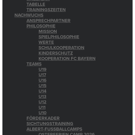
TABELLE
TRAININGSZEITEN
NACHWUCHS
ANSPRECHPARTNER
PHILOSOPHIE
MISSION
SPIELPHILOSOPHIE
WERTE
SCHULKOOPERATION
KINDERSCHUTZ
KOOPERATION FC BAYERN
TEAMS
U19
U17
U16
U15
U14
U13
U12
U11
U10
FÖRDERKADER
SICHTUNGSTRAINING
ALBERT-FUSSBALLCAMPS
OSTERFERIEN CAMP 2026