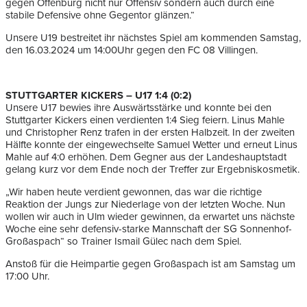
gegen Offenburg nicht nur Offensiv sondern auch durch eine
stabile Defensive ohne Gegentor glänzen.“
Unsere U19 bestreitet ihr nächstes Spiel am kommenden Samstag,
den 16.03.2024 um 14:00Uhr gegen den FC 08 Villingen.
STUTTGARTER KICKERS – U17 1:4 (0:2)
Unsere U17 bewies ihre Auswärtsstärke und konnte bei den
Stuttgarter Kickers einen verdienten 1:4 Sieg feiern. Linus Mahle
und Christopher Renz trafen in der ersten Halbzeit. In der zweiten
Hälfte konnte der eingewechselte Samuel Wetter und erneut Linus
Mahle auf 4:0 erhöhen. Dem Gegner aus der Landeshauptstadt
gelang kurz vor dem Ende noch der Treffer zur Ergebniskosmetik.
„Wir haben heute verdient gewonnen, das war die richtige
Reaktion der Jungs zur Niederlage von der letzten Woche. Nun
wollen wir auch in Ulm wieder gewinnen, da erwartet uns nächste
Woche eine sehr defensiv-starke Mannschaft der SG Sonnenhof-
Großaspach“ so Trainer Ismail Gülec nach dem Spiel.
Anstoß für die Heimpartie gegen Großaspach ist am Samstag um
17:00 Uhr.