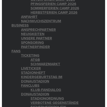
PFINGSFERIEN CAMP 2026
SOMMERFERIEN CAMP 2026
HERBSTFERIEN CAMP 2026
ANFAHRT
NACHWUCHSZENTRUM
BUSINESS
ANSPRECHPARTNER
NEUIGKEITEN
UNSERE PARTNER
SPONSORING
PARTNERFINDER
FANS
TICKETING
ATGB
SCHWARZMARKT
LIVETICKER
STADIONHEFT
KINDERGEBURTSTAG IM
DONAUSTADION
FANCLUBS
KLUB-FANDIALOG
DONAUSTADION
STADIONORDNUNG
VERBOTENE GEGENSTÄNDE