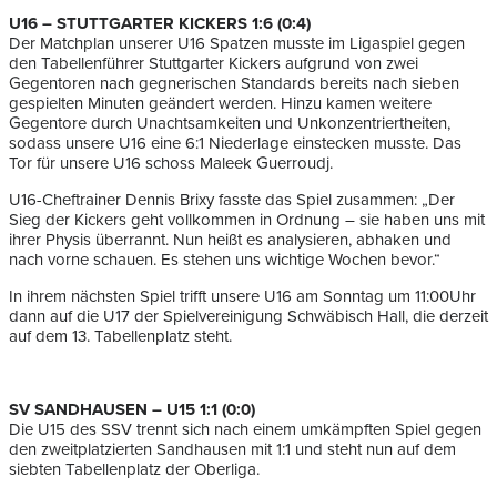
U16 – STUTTGARTER KICKERS 1:6 (0:4)
Der Matchplan unserer U16 Spatzen musste im Ligaspiel gegen
den Tabellenführer Stuttgarter Kickers aufgrund von zwei
Gegentoren nach gegnerischen Standards bereits nach sieben
gespielten Minuten geändert werden. Hinzu kamen weitere
Gegentore durch Unachtsamkeiten und Unkonzentriertheiten,
sodass unsere U16 eine 6:1 Niederlage einstecken musste. Das
Tor für unsere U16 schoss Maleek Guerroudj.
U16-Cheftrainer Dennis Brixy fasste das Spiel zusammen: „Der
Sieg der Kickers geht vollkommen in Ordnung – sie haben uns mit
ihrer Physis überrannt. Nun heißt es analysieren, abhaken und
nach vorne schauen. Es stehen uns wichtige Wochen bevor.“
In ihrem nächsten Spiel trifft unsere U16 am Sonntag um 11:00Uhr
dann auf die U17 der Spielvereinigung Schwäbisch Hall, die derzeit
auf dem 13. Tabellenplatz steht.
SV SANDHAUSEN – U15 1:1 (0:0)
Die U15 des SSV trennt sich nach einem umkämpften Spiel gegen
den zweitplatzierten Sandhausen mit 1:1 und steht nun auf dem
siebten Tabellenplatz der Oberliga.