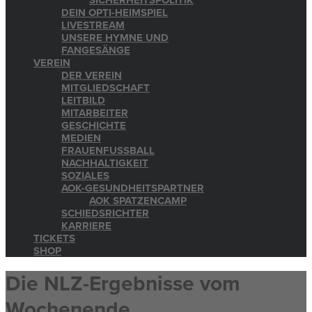
SICHERHEITSPOLITIK
DEIN OPTI-HEIMSPIEL
LIVESTREAM
UNSERE HYMNE UND
FANGESÄNGE
VEREIN
DER VEREIN
MITGLIEDSCHAFT
LEITBILD
MITARBEITER
GESCHICHTE
MEDIEN
FRAUENFUSSBALL
NACHHALTIGKEIT
SOZIALES
AOK-GESUNDHEITSPARTNER
AOK SPATZENCAMP
SCHIEDSRICHTER
KARRIERE
TICKETS
SHOP
Die NLZ-Ergebnisse vom
Wochenende