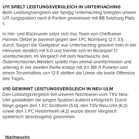
U11 SPIELT LEISTUNGSVERGLEICH IN UNTERHACHING
Beim Leistungsvergleich der SpVgg Unterhaching belegten unsere
U11 Jungspatzen nach 6 Partien gemeinsam mit RB Salzburg Platz
1.
In Hin- und Rückrunde setze sich das Team von Cheftrainer
Hannes Oetzel je zweimal gegen den 1.FC Nürnberg (2:1; 3:1)
durch. Gegen die Gastgeber aus Unterhaching gewann man in der
Hinrunde deutlich mit 5:0 und trennte sich im Rückspiel 1:1
unentschieden. Im Vergleich mit dem Nachwuchs des
Österreichischen Meisters spielte man einmal unentschieden und
unterlag in der zweiten Partie knapp mit 0:1. Mit 11 Punkten und
einem Torverhältnis von 12:5 stellten die Ulmer die beste Offensive
des Tages.
U10 GEWINNT LEISTUNGSVERGLEICH IN NEU-ULM
Den Leistungsvergleich bei unseren Nachbaren vom TSV Neu-
Ulm gestalteten die jungen Spatzen äußerst erfolgreich: Durch
Siege gegen den 1. FC Sontheim (5:0), den TSV Neu-Ulm (6:2)
sowie den 1. FC Heidenheim (4:2) wurde dieser Vergleich
spielerisch überzeugend gewonnen.
Nachwuchs