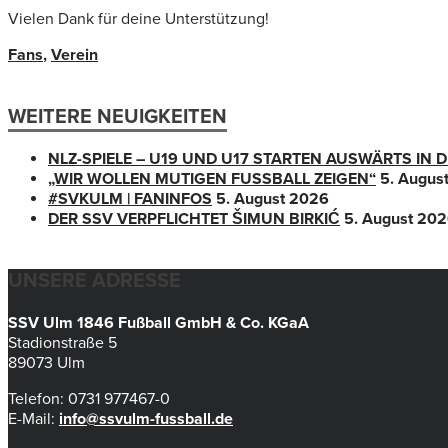
Vielen Dank für deine Unterstützung!
Fans
,
Verein
WEITERE NEUIGKEITEN
NLZ-SPIELE – U19 UND U17 STARTEN AUSWÄRTS IN
„WIR WOLLEN MUTIGEN FUSSBALL ZEIGEN“
5. Augus
#SVKULM | FANINFOS
5. August 2026
DER SSV VERPFLICHTET ŠIMUN BIRKIĆ
5. August 20
UNSERE ADRESSE
SSV Ulm 1846 Fußball GmbH & Co. KGaA
Stadionstraße 5
89073 Ulm
Telefon: 0731 977467-0
E-Mail:
info@ssvulm-fussball.de