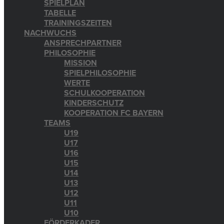
SPIELPLAN
TABELLE
TRAININGSZEITEN
NACHWUCHS
ANSPRECHPARTNER
PHILOSOPHIE
MISSION
SPIELPHILOSOPHIE
WERTE
SCHULKOOPERATION
KINDERSCHUTZ
KOOPERATION FC BAYERN
TEAMS
U19
U17
U16
U15
U14
U13
U12
U11
U10
FÖRDERKADER