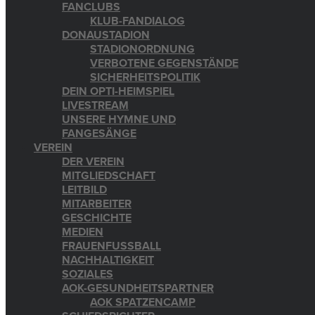
FANCLUBS
KLUB-FANDIALOG
DONAUSTADION
STADIONORDNUNG
VERBOTENE GEGENSTÄNDE
SICHERHEITSPOLITIK
DEIN OPTI-HEIMSPIEL
LIVESTREAM
UNSERE HYMNE UND
FANGESÄNGE
VEREIN
DER VEREIN
MITGLIEDSCHAFT
LEITBILD
MITARBEITER
GESCHICHTE
MEDIEN
FRAUENFUSSBALL
NACHHALTIGKEIT
SOZIALES
AOK-GESUNDHEITSPARTNER
AOK SPATZENCAMP