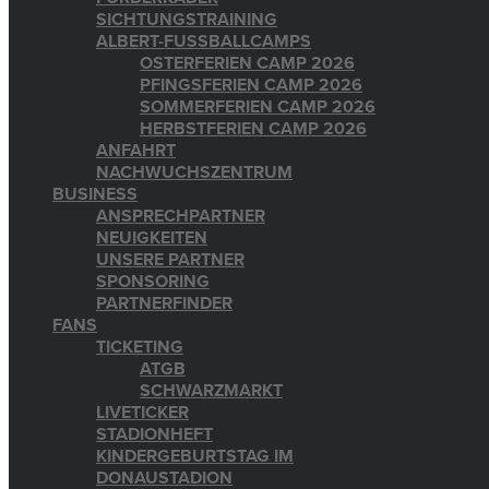
SICHTUNGSTRAINING
ALBERT-FUSSBALLCAMPS
OSTERFERIEN CAMP 2026
PFINGSFERIEN CAMP 2026
SOMMERFERIEN CAMP 2026
HERBSTFERIEN CAMP 2026
ANFAHRT
NACHWUCHSZENTRUM
BUSINESS
ANSPRECHPARTNER
NEUIGKEITEN
UNSERE PARTNER
SPONSORING
PARTNERFINDER
FANS
TICKETING
ATGB
SCHWARZMARKT
LIVETICKER
STADIONHEFT
KINDERGEBURTSTAG IM
DONAUSTADION