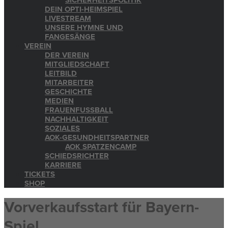
SICHERHEITSPOLITIK
DEIN OPTI-HEIMSPIEL
LIVESTREAM
UNSERE HYMNE UND
FANGESÄNGE
VEREIN
DER VEREIN
MITGLIEDSCHAFT
LEITBILD
MITARBEITER
GESCHICHTE
MEDIEN
FRAUENFUSSBALL
NACHHALTIGKEIT
SOZIALES
AOK-GESUNDHEITSPARTNER
AOK SPATZENCAMP
SCHIEDSRICHTER
KARRIERE
TICKETS
SHOP
Vorverkaufsstart für Bayern-
Spiel