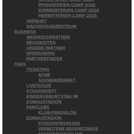
PFINGSFERIEN CAMP 2026
SOMMERFERIEN CAMP 2026
HERBSTFERIEN CAMP 2026
ANFAHRT
NACHWUCHSZENTRUM
BUSINESS
ANSPRECHPARTNER
NEUIGKEITEN
UNSERE PARTNER
SPONSORING
PARTNERFINDER
FANS
TICKETING
ATGB
SCHWARZMARKT
LIVETICKER
STADIONHEFT
KINDERGEBURTSTAG IM
DONAUSTADION
FANCLUBS
KLUB-FANDIALOG
DONAUSTADION
STADIONORDNUNG
VERBOTENE GEGENSTÄNDE