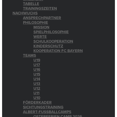
TABELLE
TRAININGSZEITEN
NACHWUCHS
ANSPRECHPARTNER
PHILOSOPHIE
MISSION
SPIELPHILOSOPHIE
WERTE
SCHULKOOPERATION
KINDERSCHUTZ
KOOPERATION FC BAYERN
TEAMS
U19
U17
U16
U15
U14
U13
U12
U11
U10
FÖRDERKADER
SICHTUNGSTRAINING
ALBERT-FUSSBALLCAMPS
OSTERFERIEN CAMP 2026