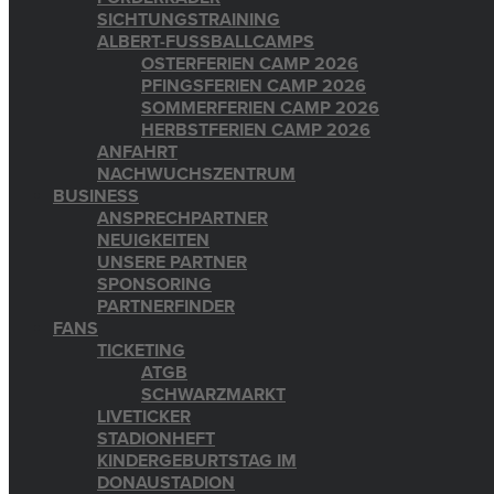
SICHTUNGSTRAINING
ALBERT-FUSSBALLCAMPS
OSTERFERIEN CAMP 2026
PFINGSFERIEN CAMP 2026
SOMMERFERIEN CAMP 2026
HERBSTFERIEN CAMP 2026
ANFAHRT
NACHWUCHSZENTRUM
BUSINESS
ANSPRECHPARTNER
NEUIGKEITEN
UNSERE PARTNER
SPONSORING
PARTNERFINDER
FANS
TICKETING
ATGB
SCHWARZMARKT
LIVETICKER
STADIONHEFT
KINDERGEBURTSTAG IM
DONAUSTADION