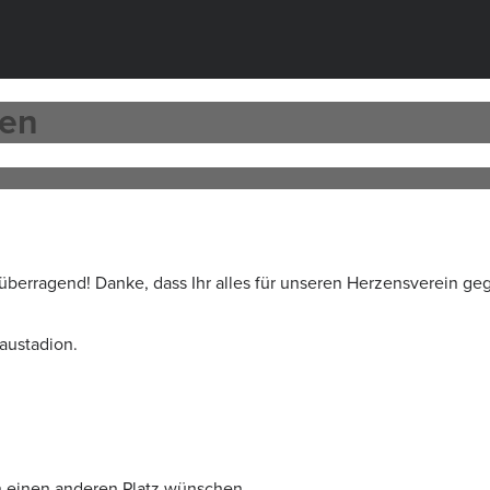
ten
erragend! Danke, dass Ihr alles für unseren Herzensverein ge
austadion.
on einen anderen Platz wünschen