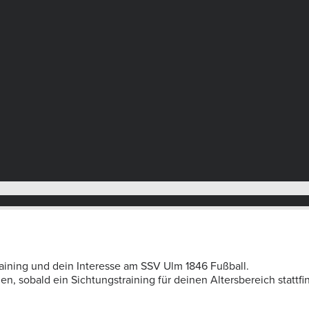
aining und dein Interesse am SSV Ulm 1846 Fußball.
, sobald ein Sichtungstraining für deinen Altersbereich stattfi