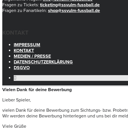
Fragen zu Tickets:
ticketing@ssvulm-fussball.de
Fragen zu Fanartikeln:
shop@ssvulm-fussball.de
KONTAKT
IMPRESSUM
KONTAKT
MEDIEN / PRESSE
DATENSCHUTZERKLÄRUNG
DSGVO
Vielen Dank für deine Bewerbung
Lieber Spieler,
vielen Dank für deine Bewerbung zum Sichtungs- bzw. Probetr
Wir werden deine Bewerbung hinterlegen und uns bei dir melden
Viele Grüße