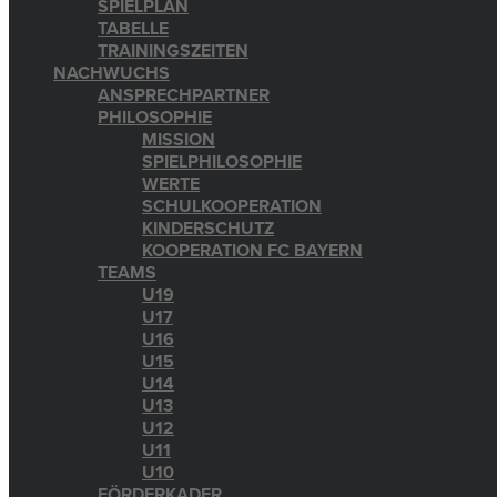
SPIELPLAN
TABELLE
TRAININGSZEITEN
NACHWUCHS
ANSPRECHPARTNER
PHILOSOPHIE
MISSION
SPIELPHILOSOPHIE
WERTE
SCHULKOOPERATION
KINDERSCHUTZ
KOOPERATION FC BAYERN
TEAMS
U19
U17
U16
U15
U14
U13
U12
U11
U10
FÖRDERKADER