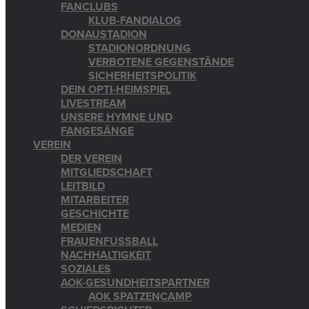
FANCLUBS
KLUB-FANDIALOG
DONAUSTADION
STADIONORDNUNG
VERBOTENE GEGENSTÄNDE
SICHERHEITSPOLITIK
DEIN OPTI-HEIMSPIEL
LIVESTREAM
UNSERE HYMNE UND
FANGESÄNGE
VEREIN
DER VEREIN
MITGLIEDSCHAFT
LEITBILD
MITARBEITER
GESCHICHTE
MEDIEN
FRAUENFUSSBALL
NACHHALTIGKEIT
SOZIALES
AOK-GESUNDHEITSPARTNER
AOK SPATZENCAMP