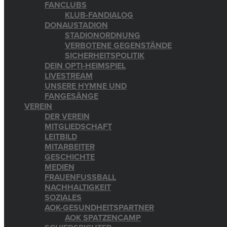
FANCLUBS
KLUB-FANDIALOG
DONAUSTADION
STADIONORDNUNG
VERBOTENE GEGENSTÄNDE
SICHERHEITSPOLITIK
DEIN OPTI-HEIMSPIEL
LIVESTREAM
UNSERE HYMNE UND
FANGESÄNGE
VEREIN
DER VEREIN
MITGLIEDSCHAFT
LEITBILD
MITARBEITER
GESCHICHTE
MEDIEN
FRAUENFUSSBALL
NACHHALTIGKEIT
SOZIALES
AOK-GESUNDHEITSPARTNER
AOK SPATZENCAMP