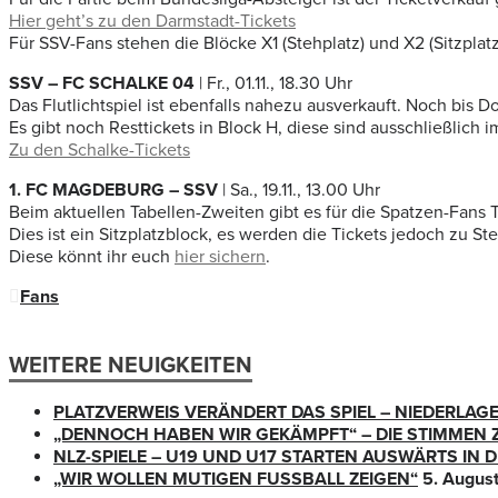
Hier geht’s zu den Darmstadt-Tickets
Für SSV-Fans stehen die Blöcke X1 (Stehplatz) und X2 (Sitzplat
SSV – FC SCHALKE 04
| Fr., 01.11., 18.30 Uhr
Das Flutlichtspiel ist ebenfalls nahezu ausverkauft. Noch bis 
Es gibt noch Resttickets in Block H, diese sind ausschließlich
Zu den Schalke-Tickets
1. FC MAGDEBURG – SSV
| Sa., 19.11., 13.00 Uhr
Beim aktuellen Tabellen-Zweiten gibt es für die Spatzen-Fans T
Dies ist ein Sitzplatzblock, es werden die Tickets jedoch zu S
Diese könnt ihr euch
hier sichern
.
Fans
WEITERE NEUIGKEITEN
PLATZVERWEIS VERÄNDERT DAS SPIEL – NIEDERLAG
„DENNOCH HABEN WIR GEKÄMPFT“ – DIE STIMMEN 
NLZ-SPIELE – U19 UND U17 STARTEN AUSWÄRTS IN
„WIR WOLLEN MUTIGEN FUSSBALL ZEIGEN“
5. Augus