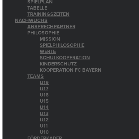
SPIELPLAN
TABELLE
TRAININGSZEITEN
NACHWUCHS
ANSPRECHPARTNER
PHILOSOPHIE
MISSION
SPIELPHILOSOPHIE
WERTE
SCHULKOOPERATION
KINDERSCHUTZ
KOOPERATION FC BAYERN
TEAMS
U19
U17
U16
U15
U14
U13
U12
U11
U10
FÖRDERKADER