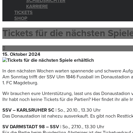
SCHIEDSRICHTER
KARRIERE
TICKETS
SHOP
Tickets für die nächsten Spiele
15. Oktober 2024
In den nächsten Wochen warten spannende und schwere Aufg
Am Sonntag trifft der SSV Ulm 1846 Fussball im Donaustadion 
1. FC Magdeburg.
Wir brauchen eure Unterstützung, lasst uns das Donaustadion 
Ihr habt noch keine Tickets für die Partien? Hier findet ihr all
SSV – KARLSRUHER SC
| So., 20.10., 13.30 Uhr
Das Donaustadion ist nahezu ausverkauft. Es gibt noch Resttick
SV DARMSTADT 98 – SSV
| So., 27.10., 13.30 Uhr
Für die Partie beim Bundesliga-Absteiger ist der Ticketverkauf 