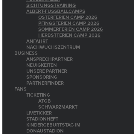
SICHTUNGSTRAINING
ALBERT-FUSSBALLCAMPS
OSTERFERIEN CAMP 2026
PFINGSFERIEN CAMP 2026
SOMMERFERIEN CAMP 2026
HERBSTFERIEN CAMP 2026
ANFAHRT
NACHWUCHSZENTRUM
BUSINESS
ANSPRECHPARTNER
NEUIGKEITEN
UNSERE PARTNER
SPONSORING
PARTNERFINDER
FANS
TICKETING
ATGB
SCHWARZMARKT
LIVETICKER
STADIONHEFT
KINDERGEBURTSTAG IM
DONAUSTADION