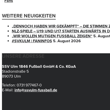
Fans
WEITERE NEUIGKEITEN
„DENNOCH HABEN WIR GEKÄMPFT“ – DIE STIMMEN 
NLZ-SPIELE – U19 UND U17 STARTEN AUSWÄRTS IN
„WIR WOLLEN MUTIGEN FUSSBALL ZEIGEN“
5. Augus
#SVKULM | FANINFOS
5. August 2026
UNSERE ADRESSE
SSV Ulm 1846 Fußball GmbH & Co. KGaA
Stadionstraße 5
89073 Ulm
Telefon: 0731 977467-0
E-Mail:
info@ssvulm-fussball.de