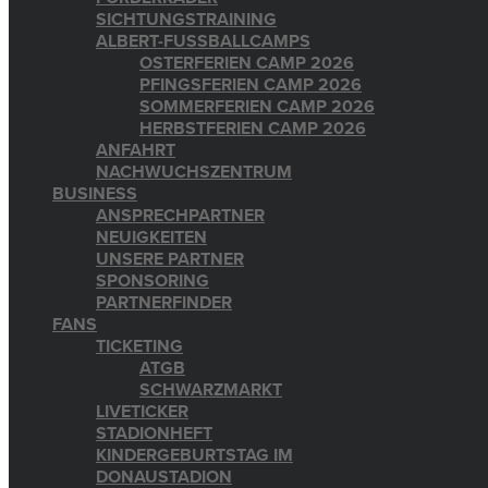
SICHTUNGSTRAINING
ALBERT-FUSSBALLCAMPS
OSTERFERIEN CAMP 2026
PFINGSFERIEN CAMP 2026
SOMMERFERIEN CAMP 2026
HERBSTFERIEN CAMP 2026
ANFAHRT
NACHWUCHSZENTRUM
BUSINESS
ANSPRECHPARTNER
NEUIGKEITEN
UNSERE PARTNER
SPONSORING
PARTNERFINDER
FANS
TICKETING
ATGB
SCHWARZMARKT
LIVETICKER
STADIONHEFT
KINDERGEBURTSTAG IM
DONAUSTADION