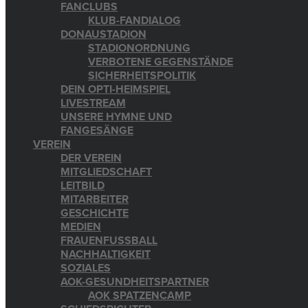
FANCLUBS
KLUB-FANDIALOG
DONAUSTADION
STADIONORDNUNG
VERBOTENE GEGENSTÄNDE
SICHERHEITSPOLITIK
DEIN OPTI-HEIMSPIEL
LIVESTREAM
UNSERE HYMNE UND
FANGESÄNGE
VEREIN
DER VEREIN
MITGLIEDSCHAFT
LEITBILD
MITARBEITER
GESCHICHTE
MEDIEN
FRAUENFUSSBALL
NACHHALTIGKEIT
SOZIALES
AOK-GESUNDHEITSPARTNER
AOK SPATZENCAMP