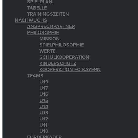
SPIELPLAN
TABELLE
TRAININGSZEITEN
NACHWUCHS
ANSPRECHPARTNER
PHILOSOPHIE
MISSION
SPIELPHILOSOPHIE
WERTE
SCHULKOOPERATION
KINDERSCHUTZ
KOOPERATION FC BAYERN
TEAMS
U19
U17
U16
U15
U14
U13
U12
U11
U10
FÖRDERKADER