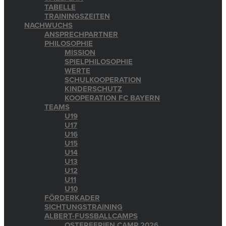
TABELLE
TRAININGSZEITEN
NACHWUCHS
ANSPRECHPARTNER
PHILOSOPHIE
MISSION
SPIELPHILOSOPHIE
WERTE
SCHULKOOPERATION
KINDERSCHUTZ
KOOPERATION FC BAYERN
TEAMS
U19
U17
U16
U15
U14
U13
U12
U11
U10
FÖRDERKADER
SICHTUNGSTRAINING
ALBERT-FUSSBALLCAMPS
OSTERFERIEN CAMP 2026