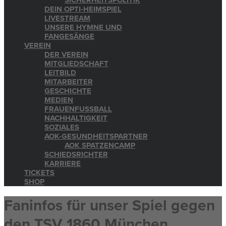
SICHERHEITSPOLITIK
DEIN OPTI-HEIMSPIEL
LIVESTREAM
UNSERE HYMNE UND
FANGESÄNGE
VEREIN
DER VEREIN
MITGLIEDSCHAFT
LEITBILD
MITARBEITER
GESCHICHTE
MEDIEN
FRAUENFUSSBALL
NACHHALTIGKEIT
SOZIALES
AOK-GESUNDHEITSPARTNER
AOK SPATZENCAMP
SCHIEDSRICHTER
KARRIERE
TICKETS
SHOP
Faninfos für unser Spiel gegen
den TSV 1860 München