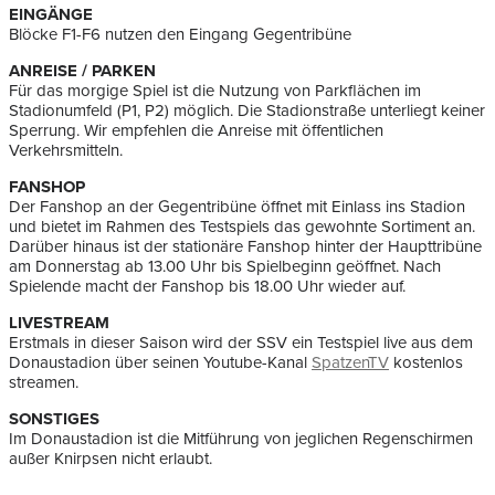
EINGÄNGE
Blöcke F1-F6 nutzen den Eingang Gegentribüne
ANREISE / PARKEN
Für das morgige Spiel ist die Nutzung von Parkflächen im
Stadionumfeld (P1, P2) möglich. Die Stadionstraße unterliegt keiner
Sperrung. Wir empfehlen die Anreise mit öffentlichen
Verkehrsmitteln.
FANSHOP
Der Fanshop an der Gegentribüne öffnet mit Einlass ins Stadion
und bietet im Rahmen des Testspiels das gewohnte Sortiment an.
Darüber hinaus ist der stationäre Fanshop hinter der Haupttribüne
am Donnerstag ab 13.00 Uhr bis Spielbeginn geöffnet. Nach
Spielende macht der Fanshop bis 18.00 Uhr wieder auf.
LIVESTREAM
Erstmals in dieser Saison wird der SSV ein Testspiel live aus dem
Donaustadion über seinen Youtube-Kanal
SpatzenTV
kostenlos
streamen.
SONSTIGES
Im Donaustadion ist die Mitführung von jeglichen Regenschirmen
außer Knirpsen nicht erlaubt.