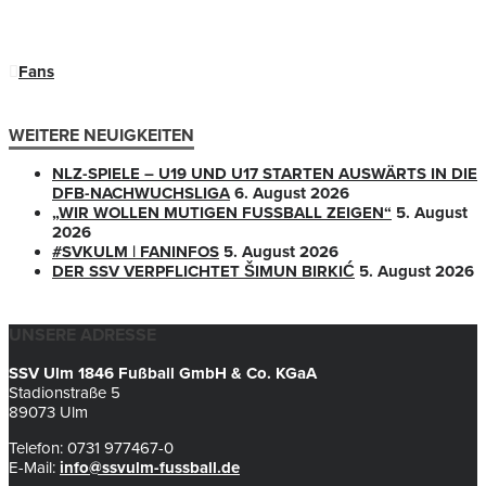
Fans
WEITERE NEUIGKEITEN
NLZ-SPIELE – U19 UND U17 STARTEN AUSWÄRTS IN DIE
DFB-NACHWUCHSLIGA
6. August 2026
„WIR WOLLEN MUTIGEN FUSSBALL ZEIGEN“
5. August
2026
#SVKULM | FANINFOS
5. August 2026
DER SSV VERPFLICHTET ŠIMUN BIRKIĆ
5. August 2026
UNSERE ADRESSE
SSV Ulm 1846 Fußball GmbH & Co. KGaA
Stadionstraße 5
89073 Ulm
Telefon: 0731 977467-0
E-Mail:
info@ssvulm-fussball.de