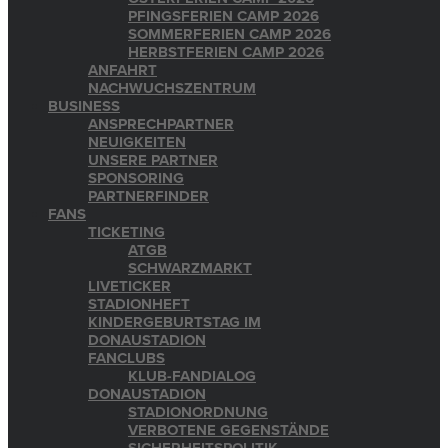
PFINGSFERIEN CAMP 2026
SOMMERFERIEN CAMP 2026
HERBSTFERIEN CAMP 2026
ANFAHRT
NACHWUCHSZENTRUM
BUSINESS
ANSPRECHPARTNER
NEUIGKEITEN
UNSERE PARTNER
SPONSORING
PARTNERFINDER
FANS
TICKETING
ATGB
SCHWARZMARKT
LIVETICKER
STADIONHEFT
KINDERGEBURTSTAG IM
DONAUSTADION
FANCLUBS
KLUB-FANDIALOG
DONAUSTADION
STADIONORDNUNG
VERBOTENE GEGENSTÄNDE