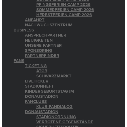
PFINGSFERIEN CAMP 2026
SOMMERFERIEN CAMP 2026
HERBSTFERIEN CAMP 2026
ANFAHRT
NACHWUCHSZENTRUM
BUSINESS
ANSPRECHPARTNER
NEUIGKEITEN
UNSERE PARTNER
SPONSORING
PARTNERFINDER
FANS
TICKETING
ATGB
SCHWARZMARKT
LIVETICKER
STADIONHEFT
KINDERGEBURTSTAG IM
DONAUSTADION
FANCLUBS
KLUB-FANDIALOG
DONAUSTADION
STADIONORDNUNG
VERBOTENE GEGENSTÄNDE