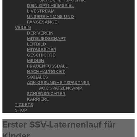
SICHERHEITSPOLITIK
DEIN OPTI-HEIMSPIEL
LIVESTREAM
UNSERE HYMNE UND
FANGESÄNGE
VEREIN
DER VEREIN
MITGLIEDSCHAFT
LEITBILD
MITARBEITER
GESCHICHTE
MEDIEN
FRAUENFUSSBALL
NACHHALTIGKEIT
SOZIALES
AOK-GESUNDHEITSPARTNER
AOK SPATZENCAMP
SCHIEDSRICHTER
KARRIERE
TICKETS
SHOP
Erster SSV-Laternenlauf für
Kinder