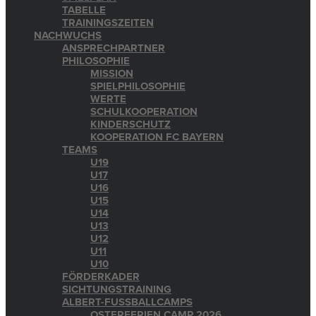
TABELLE
TRAININGSZEITEN
NACHWUCHS
ANSPRECHPARTNER
PHILOSOPHIE
MISSION
SPIELPHILOSOPHIE
WERTE
SCHULKOOPERATION
KINDERSCHUTZ
KOOPERATION FC BAYERN
TEAMS
U19
U17
U16
U15
U14
U13
U12
U11
U10
FÖRDERKADER
SICHTUNGSTRAINING
ALBERT-FUSSBALLCAMPS
OSTERFERIEN CAMP 2026