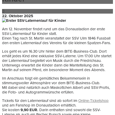
22. Oktober 2025
Am 12. November findet rund um das Donaustadion der erste
SSV-Laternenlauf für Kinder statt.
Einen Tag nach St. Martin veranstaltet der SSV Ulm 1846 Fussball
den ersten Laternenlauf des Vereins für die kleinen Spatzen-Fans.
Los geht es um 16.30 Uhr hinter dem BITE-Business-Club. Dort
erhält jedes Kind eine exklusive SSV-Laterne. Um 17.00 Uhr startet
der Laternenlauf begleitet von Musik durch die Friedrichsau.
Unterwegs erwartet die Kinder dann die Mantelteilung des St.
Martin auf seinem Pferd, ein besonderer Moment des Abends.
Im Anschluss folgt ein gemütliches Beisammensein in
stimmungsvoller Atmosphäre vor dem BITE-Business-Club.
Mit dabei sind natürlich auch Maskottchen Albert und SSV-Profis,
die Foto- und Autogrammwünsche erfüllen.
Tickets für den Laternenlauf sind ab sofort im
Online-Ticketshop
und am Fanshop im Donaustadion erhältlich.
Sie kosten
9,90 EUR.
Darin enthalten sind sowohl die SSV-
Laterne als auch ein Becher Punsch sowie eine kleine